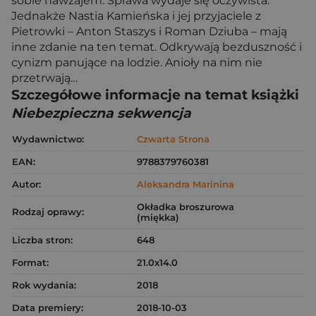
sobie nawzajem. Sprawa wydaje się oczywista.
Jednakże Nastia Kamieńska i jej przyjaciele z
Pietrowki – Anton Staszys i Roman Dziuba – mają
inne zdanie na ten temat. Odkrywają bezduszność i
cynizm panujące na lodzie. Anioły na nim nie
przetrwają…
Szczegółowe informacje na temat książki
Niebezpieczna sekwencja
Wydawnictwo:
Czwarta Strona
EAN:
9788379760381
Autor:
Aleksandra Marinina
Okładka broszurowa
Rodzaj oprawy:
(miękka)
Liczba stron:
648
Format:
21.0x14.0
Rok wydania:
2018
Data premiery:
2018-10-03