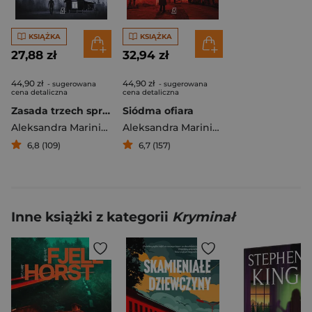
KSIĄŻKA
KSIĄŻKA
27,88 zł
32,94 zł
44,90 zł
44,90 zł
- sugerowana
- sugerowana
cena detaliczna
cena detaliczna
Zasada trzech sprzeciwów
Siódma ofiara
Aleksandra Marinina
Aleksandra Marinina
6,8 (109)
6,7 (157)
Inne książki z kategorii
Kryminał