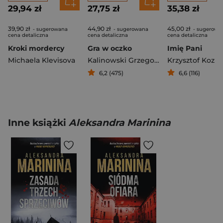
29,94 zł
27,75 zł
35,38 zł
39,90 zł
44,90 zł
45,00 zł
- sugerowana
- sugerowana
- sugerowa
cena detaliczna
cena detaliczna
cena detaliczna
Kroki mordercy
Gra w oczko
Imię Pani
Michaela Klevisova
Kalinowski Grzegorz
Krzysztof Kozio
6,2 (475)
6,6 (116)
Inne książki
Aleksandra Marinina