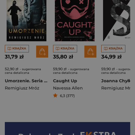
KSIĄŻKA
KSIĄŻKA
KSIĄŻKA
31,79 zł
35,80 zł
34,99 zł
52,90 zł
59,90 zł
59,90 zł
- sugerowana
- sugerowana
- sugerowa
cena detaliczna
cena detaliczna
cena detaliczna
Umorzenie. Seria z Joanną Chyłką. Tom 9 wyd. 2025
Caught Up
Remigiusz Mróz
Navessa Allen
Remigiusz Mró
6,3 (377)