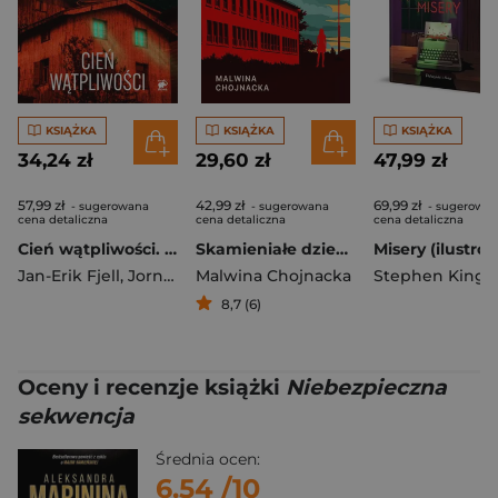
KSIĄŻKA
KSIĄŻKA
KSIĄŻKA
34,24 zł
29,60 zł
47,99 zł
57,99 zł
42,99 zł
69,99 zł
- sugerowana
- sugerowana
- sugerowa
cena detaliczna
cena detaliczna
cena detaliczna
Cień wątpliwości. Śledztwa Markusa Hegera. Tom 2
Skamieniałe dziewczyny
Jan-Erik Fjell
,
Jorn Lier Horst
Malwina Chojnacka
Stephen King
8,7 (6)
Oceny i recenzje książki
Niebezpieczna
sekwencja
Średnia ocen:
6.54
/10