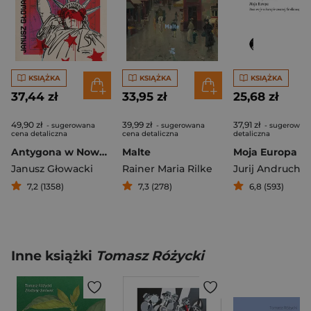
KSIĄŻKA
KSIĄŻKA
KSIĄŻKA
37,44 zł
33,95 zł
25,68 zł
49,90 zł
39,99 zł
37,91 zł
- sugerowana
- sugerowana
- sugerowan
cena detaliczna
cena detaliczna
detaliczna
Antygona w Nowym Jorku
Malte
Janusz Głowacki
Rainer Maria Rilke
7,2 (1358)
7,3 (278)
6,8 (593)
Inne książki
Tomasz Różycki