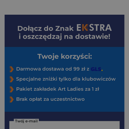
Dołącz do
Znak
i oszczędzaj na dostawie!
Twoje korzyści:
Darmowa dostawa od 99 zł z
Specjalne zniżki tylko dla klubowiczów
Pakiet zakładek Art Ladies za 1 zł
Brak opłat za uczestnictwo
Twój e-mail