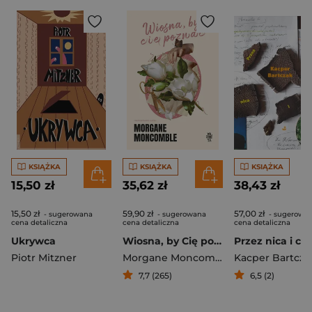
KSIĄŻKA
KSIĄŻKA
KSIĄŻKA
15,50 zł
35,62 zł
38,43 zł
15,50 zł
59,90 zł
57,00 zł
- sugerowana
- sugerowana
- sugerowa
cena detaliczna
cena detaliczna
cena detaliczna
Ukrywca
Wiosna, by Cię poznać
Przez nica i ca
Piotr Mitzner
Morgane Moncomble
Kacper Bartcza
7,7 (265)
6,5 (2)