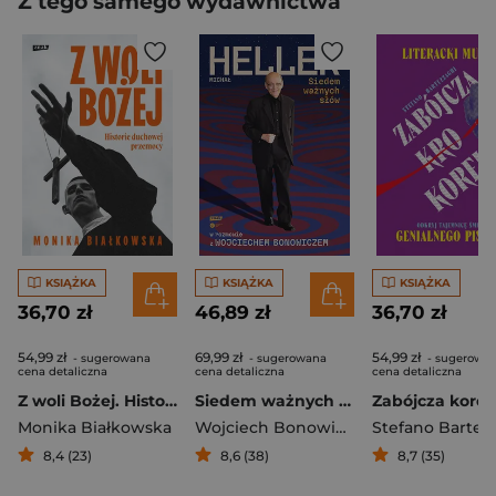
Z tego samego wydawnictwa
KSIĄŻKA
KSIĄŻKA
KSIĄŻKA
36,70 zł
46,89 zł
36,70 zł
54,99 zł
69,99 zł
54,99 zł
- sugerowana
- sugerowana
- sugerowa
cena detaliczna
cena detaliczna
cena detaliczna
Z woli Bożej. Historie duchowej przemocy
Siedem ważnych słów. Michał Heller w rozmowie z Wojciechem Bonowiczem
Zabójcza korek
Monika Białkowska
Wojciech Bonowicz
,
Michał Heller
8,4 (23)
8,6 (38)
8,7 (35)