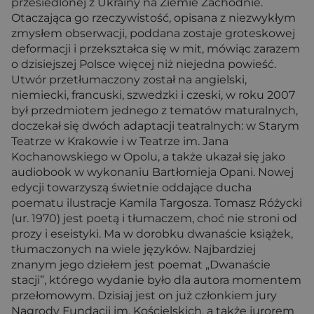
przesiedlonej z Ukrainy na Ziemie Zachodnie.
Otaczająca go rzeczywistość, opisana z niezwykłym
zmysłem obserwacji, poddana zostaje groteskowej
deformacji i przekształca się w mit, mówiąc zarazem
o dzisiejszej Polsce więcej niż niejedna powieść.
Utwór przetłumaczony został na angielski,
niemiecki, francuski, szwedzki i czeski, w roku 2007
był przedmiotem jednego z tematów maturalnych,
doczekał się dwóch adaptacji teatralnych: w Starym
Teatrze w Krakowie i w Teatrze im. Jana
Kochanowskiego w Opolu, a także ukazał się jako
audiobook w wykonaniu Bartłomieja Opani. Nowej
edycji towarzyszą świetnie oddające ducha
poematu ilustracje Kamila Targosza. Tomasz Różycki
(ur. 1970) jest poetą i tłumaczem, choć nie stroni od
prozy i eseistyki. Ma w dorobku dwanaście książek,
tłumaczonych na wiele języków. Najbardziej
znanym jego dziełem jest poemat „Dwanaście
stacji”, którego wydanie było dla autora momentem
przełomowym. Dzisiaj jest on już członkiem jury
Nagrody Fundacji im. Kościelskich, a także jurorem