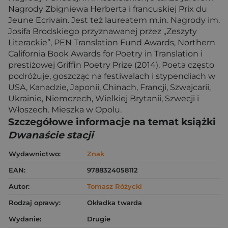
Nagrody Zbigniewa Herberta i francuskiej Prix du
Jeune Ecrivain. Jest też laureatem m.in. Nagrody im.
Josifa Brodskiego przyznawanej przez „Zeszyty
Literackie”, PEN Translation Fund Awards, Northern
California Book Awards for Poetry in Translation i
prestiżowej Griffin Poetry Prize (2014). Poeta często
podróżuje, goszcząc na festiwalach i stypendiach w
USA, Kanadzie, Japonii, Chinach, Francji, Szwajcarii,
Ukrainie, Niemczech, Wielkiej Brytanii, Szwecji i
Włoszech. Mieszka w Opolu.
Szczegółowe informacje na temat książki
Dwanaście stacji
Wydawnictwo:
Znak
EAN:
9788324058112
Autor:
Tomasz Różycki
Rodzaj oprawy:
Okładka twarda
Wydanie:
Drugie