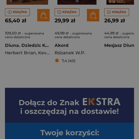
KSIĄŻKA
KSIĄŻKA
KSIĄŻKA
65,40 zł
29,99 zł
26,99 zł
109,00 zł
49,99 zł
44,99 zł
- sugerowana
- sugerowana
- sugerowa
cena detaliczna
cena detaliczna
cena detaliczna
Diuna. Dziedzic Kaladanu
Akord
Mesjasz Diuny
Herbert Brian
,
Kevin J. Anderson
Rdzanek W.P.
7,4 (40)
Dołącz do
Znak
i oszczędzaj na dostawie!
Twoje korzyści: