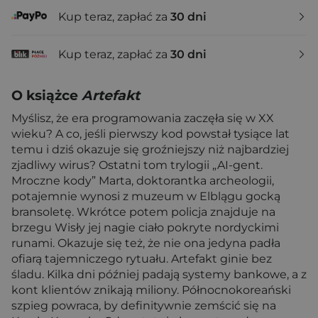
Kup teraz, zapłać za
30 dni
Kup teraz, zapłać za
30 dni
O książce
Artefakt
Myślisz, że era programowania zaczęła się w XX
wieku? A co, jeśli pierwszy kod powstał tysiące lat
temu i dziś okazuje się groźniejszy niż najbardziej
zjadliwy wirus? Ostatni tom trylogii „AI-gent.
Mroczne kody” Marta, doktorantka archeologii,
potajemnie wynosi z muzeum w Elblągu gocką
bransoletę. Wkrótce potem policja znajduje na
brzegu Wisły jej nagie ciało pokryte nordyckimi
runami. Okazuje się też, że nie ona jedyna padła
ofiarą tajemniczego rytuału. Artefakt ginie bez
śladu. Kilka dni później padają systemy bankowe, a z
kont klientów znikają miliony. Północnokoreański
szpieg powraca, by definitywnie zemścić się na