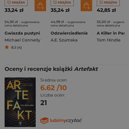
KSIĄŻKA
KSIĄŻKA
KSIĄŻKA
33,24 zł
35,24 zł
42,85 zł
54,90 zł
44,99 zł
55,00 zł
- sugerowana
- sugerowana
- sugerowa
cena detaliczna
cena detaliczna
cena detaliczna
Gwiazda pustyni
Odzwierciedlenie
A Killer in Para
Michael Connelly
A.E. Szumska
Tom Hindle
8,5 (4)
Oceny i recenzje książki
Artefakt
Średnia ocen:
6.62
/10
Liczba ocen:
21