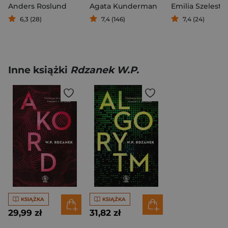
Anders Roslund
Agata Kunderman
Emilia Szelest
6,3 (28)
7,4 (146)
7,4 (24)
Inne książki
Rdzanek W.P.
KSIĄŻKA
KSIĄŻKA
29,99 zł
31,82 zł