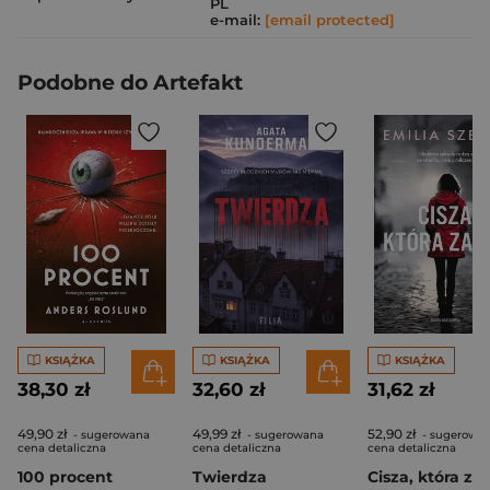
PL
e-mail:
[email protected]
Podobne do Artefakt
KSIĄŻKA
KSIĄŻKA
KSIĄŻKA
38,30 zł
32,60 zł
31,62 zł
49,90 zł
49,99 zł
52,90 zł
- sugerowana
- sugerowana
- sugerowa
cena detaliczna
cena detaliczna
cena detaliczna
100 procent
Twierdza
Cisza, która zab