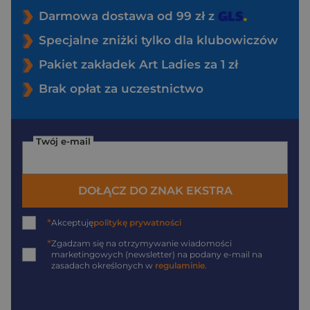
Darmowa dostawa od 99 zł z
Specjalne zniżki tylko dla klubowiczów
Pakiet zakładek Art Ladies za 1 zł
Brak opłat za uczestnictwo
Twój e-mail
DOŁĄCZ DO ZNAK EKSTRA
*
Akceptuję
politykę prywatności
*
Zgadzam się na otrzymywanie wiadomości
marketingowych (newsletter) na podany
e-mail
na
zasadach określonych w
regulaminie
.