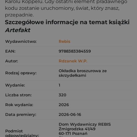
Karolu Koppelu. Gdy ostatni element pradawnego
kodu zostanie uruchomiony, świat, który znasz,
przepadnie.
Szczegółowe informacje na temat książki
Artefakt
Wydawnictwo:
Rebis
EAN:
9788383384559
Autor:
Rdzanek W.P.
Okładka broszurowa ze
Rodzaj oprawy:
skrzydełkami
Wydanie:
1
Liczba stron:
320
Rok wydania:
2026
Data premiery:
2026-06-16
Dom Wydawniczy REBIS
Żmigrodzka 41/49
Podmiot
60-171 Poznań
odpowiedzialny: