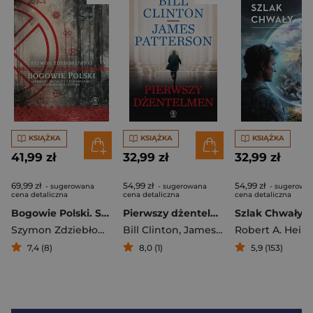
KSIĄŻKA
KSIĄŻKA
KSIĄŻKA
41,99 zł
32,99 zł
32,99 zł
69,99 zł
54,99 zł
54,99 zł
- sugerowana
- sugerowana
- sugerowa
cena detaliczna
cena detaliczna
cena detaliczna
Bogowie Polski. Szamani, megality i zapomniane słowiańskie bóstwa
Pierwszy dżentelmen
Szlak Chwały
Szymon Zdziebłowski
Bill Clinton
,
James Patterson
Robert A. Heinl
7,4 (8)
8,0 (1)
5,9 (153)