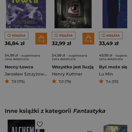
KSIĄŻKA
KSIĄŻKA
KSIĄŻKA
36,84 zł
32,99 zł
33,49 zł
54,99 zł
54,99 zł
49,99 zł
- sugerowana
- sugerowana
- sugerowa
cena detaliczna
cena detaliczna
cena detaliczna
Nocny Łowca
Wszystko jest iluzją
Jarosław Szczyżowski
Henry Kuttner
Lu Min
7,9 (175)
7,0 (79)
7,4 (131)
Inne książki z kategorii
Fantastyka