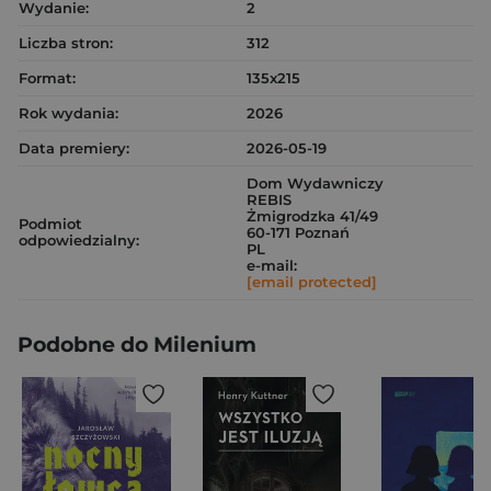
Wydanie:
2
Liczba stron:
312
Format:
135x215
Rok wydania:
2026
Data premiery:
2026-05-19
Dom Wydawniczy
REBIS
Żmigrodzka 41/49
Podmiot
60-171 Poznań
odpowiedzialny:
PL
e-mail:
[email protected]
Podobne do Milenium