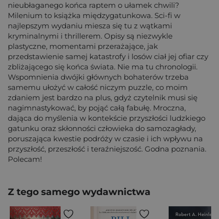
nieubłaganego końca raptem o ułamek chwili?
Milenium to książka międzygatunkowa. Sci-fi w
najlepszym wydaniu miesza się tu z wątkami
kryminalnymi i thrillerem. Opisy są niezwykle
plastyczne, momentami przerażające, jak
przedstawienie samej katastrofy i losów ciał jej ofiar czy
zbliżającego się końca świata. Nie ma tu chronologii.
Wspomnienia dwójki głównych bohaterów trzeba
samemu ułożyć w całość niczym puzzle, co moim
zdaniem jest bardzo na plus, gdyż czytelnik musi się
nagimnastykować, by pojąć całą fabułę. Mroczna,
dająca do myślenia w kontekście przyszłości ludzkiego
gatunku oraz skłonności człowieka do samozagłady,
poruszająca kwestie podróży w czasie i ich wpływu na
przyszłość, przeszłość i teraźniejszość. Godna poznania.
Polecam!
Z tego samego wydawnictwa