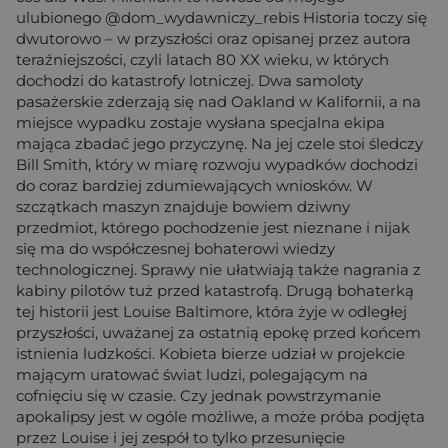
ulubionego @dom_wydawniczy_rebis Historia toczy się
dwutorowo – w przyszłości oraz opisanej przez autora
teraźniejszości, czyli latach 80 XX wieku, w których
dochodzi do katastrofy lotniczej. Dwa samoloty
pasażerskie zderzają się nad Oakland w Kalifornii, a na
miejsce wypadku zostaje wysłana specjalna ekipa
mająca zbadać jego przyczynę. Na jej czele stoi śledczy
Bill Smith, który w miarę rozwoju wypadków dochodzi
do coraz bardziej zdumiewających wniosków. W
szczątkach maszyn znajduje bowiem dziwny
przedmiot, którego pochodzenie jest nieznane i nijak
się ma do współczesnej bohaterowi wiedzy
technologicznej. Sprawy nie ułatwiają także nagrania z
kabiny pilotów tuż przed katastrofą. Drugą bohaterką
tej historii jest Louise Baltimore, która żyje w odległej
przyszłości, uważanej za ostatnią epokę przed końcem
istnienia ludzkości. Kobieta bierze udział w projekcie
mającym uratować świat ludzi, polegającym na
cofnięciu się w czasie. Czy jednak powstrzymanie
apokalipsy jest w ogóle możliwe, a może próba podjęta
przez Louise i jej zespół to tylko przesunięcie