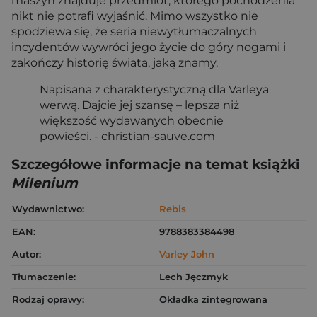
maszyn znajduje przedmiot, którego pochodzenia
nikt nie potrafi wyjaśnić. Mimo wszystko nie
spodziewa się, że seria niewytłumaczalnych
incydentów wywróci jego życie do góry nogami i
zakończy historię świata, jaką znamy.
Napisana z charakterystyczną dla Varleya
werwą. Dajcie jej szansę – lepsza niż
większość wydawanych obecnie
powieści. - christian-sauve.com
Szczegółowe informacje na temat książki
Milenium
Wydawnictwo:
Rebis
EAN:
9788383384498
Autor:
Varley John
Tłumaczenie:
Lech Jęczmyk
Rodzaj oprawy:
Okładka zintegrowana