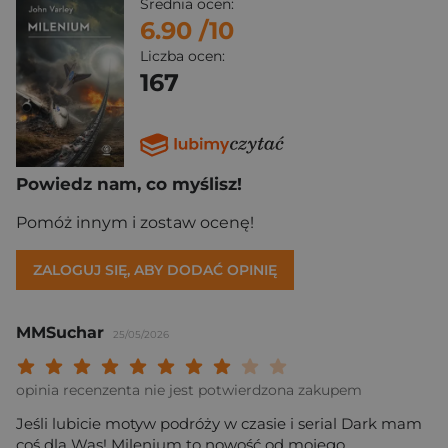
Średnia ocen:
6.90
/10
Liczba ocen:
167
Powiedz nam, co myślisz!
Pomóż innym i zostaw ocenę!
ZALOGUJ SIĘ, ABY DODAĆ OPINIĘ
MMSuchar
25/05/2026
Twoja ocena: Beznadziejna 1/10"
Twoja ocena: Bardzo słaba 2/10"
Twoja ocena: Słaba 3/10"
Twoja ocena: Może być 4/10"
Twoja ocena: Przeciętna 5/10"
Twoja ocena: Dobra 6/10"
Twoja ocena: Bardzo dobra 7/10"
Twoja ocena: Rewelacyjna 8/10
Twoja ocena: Wybitna 9/10
Twoja ocena: Arcydzieło
opinia recenzenta nie jest potwierdzona zakupem
Jeśli lubicie motyw podróży w czasie i serial Dark mam
coś dla Was! Milenium to nowość od mojego