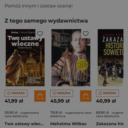
Pomóż innym i zostaw ocenę!
Z tego samego wydawnictwa
KSIĄŻKA
KSIĄŻKA
KSIĄŻKA
41,99 zł
45,99 zł
40,99 zł
59,90 zł
79,91 zł
69,90 zł
- sugerowana
- sugerowana cena
- sugerowa
cena detaliczna
detaliczna
cena detaliczna
Twe ustawy wieczne
Mahatma Witkac