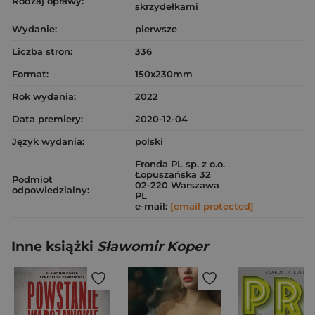
Rodzaj oprawy:
skrzydełkami
Wydanie:
pierwsze
Liczba stron:
336
Format:
150x230mm
Rok wydania:
2022
Data premiery:
2020-12-04
Język wydania:
polski
Fronda PL sp. z o.o.
Łopuszańska 32
Podmiot
02-220 Warszawa
odpowiedzialny:
PL
e-mail:
[email protected]
Inne książki
Sławomir Koper