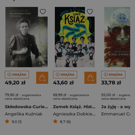
KSIĄŻKA
KSIĄŻKA
KSIĄŻKA
49,20 zł
43,60 zł
33,78 zł
79,90 zł
69,99 zł
55,00 zł
- sugerowana
- sugerowana
- sugerowa
cena detaliczna
cena detaliczna
cena detaliczna
Skłodowska-Curie. Rebeliantka
Zamek Książ. Historia opowiedziana głosami służących
Angelika Kuźniak
Agnieszka Dobkiewicz
Emmanuel Carr
,
Mykytyszyn M
9,0 (1)
8,7 (6)