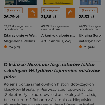
KSIĄŻKA
KSIĄŻKA
KSIĄŻKA
26,79 zł
31,86 zł
28,33 zł
39,99 zł
49,99 zł
44,90 zł
- sugerowana
- sugerowana
- sugerowa
cena detaliczna
cena detaliczna
cena detaliczna
Zdarzyło się w Watykanie. Nieznane historie zza Spiżowej Bramy
A koń w galopie nie śpiewa
Magdalena Wolińska-Riedi
Artur Andrus
,
Wojciech Zimiński
Katarzyna Łoza
7,4 (217)
7,1 (476)
O książce
Nieznane losy autorów lektur
szkolnych Wstydliwe tajemnice mistrzów
pióra
Kolejna porcja smakowitych historii dotyczących
klasyków literatury. Pierwszy zbiór opowieści p.t.
„Sekretne życie autorów lektur szkolnych” stał się
bestsellerem. 1. Johann z Czarnolasu. Niepolskie
obyczaje Jana Kochanowskiego i Orszulka której –