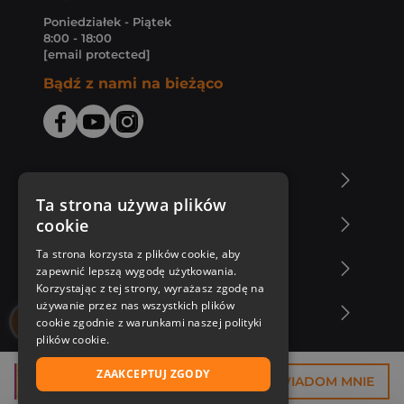
Poniedziałek - Piątek
8:00 - 18:00
[email protected]
Bądź z nami na bieżąco
O Księgarni Znak
Ta strona używa plików
cookie
Zakupy u nas
Ta strona korzysta z plików cookie, aby
Nasza oferta
zapewnić lepszą wygodę użytkowania.
Korzystając z tej strony, wyrażasz zgodę na
używanie przez nas wszystkich plików
Nasi autorzy
cookie zgodnie z warunkami naszej polityki
plików cookie.
ZAAKCEPTUJ ZGODY
37,42 zł
POWIADOM MNIE