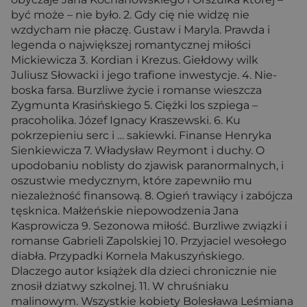
być może – nie było. 2. Gdy cię nie widzę nie
wzdycham nie płaczę. Gustaw i Maryla. Prawda i
legenda o największej romantycznej miłości
Mickiewicza 3. Kordian i Krezus. Giełdowy wilk
Juliusz Słowacki i jego trafione inwestycje. 4. Nie-
boska farsa. Burzliwe życie i romanse wieszcza
Zygmunta Krasińskiego 5. Ciężki los szpiega –
pracoholika. Józef Ignacy Kraszewski. 6. Ku
pokrzepieniu serc i … sakiewki. Finanse Henryka
Sienkiewicza 7. Władysław Reymont i duchy. O
upodobaniu noblisty do zjawisk paranormalnych, i
oszustwie medycznym, które zapewniło mu
niezależność finansową. 8. Ogień trawiący i zabójcza
tęsknica. Małżeńskie niepowodzenia Jana
Kasprowicza 9. Sezonowa miłość. Burzliwe związki i
romanse Gabrieli Zapolskiej 10. Przyjaciel wesołego
diabła. Przypadki Kornela Makuszyńskiego.
Dlaczego autor książek dla dzieci chronicznie nie
znosił dziatwy szkolnej. 11. W chruśniaku
malinowym. Wszystkie kobiety Bolesława Leśmiana