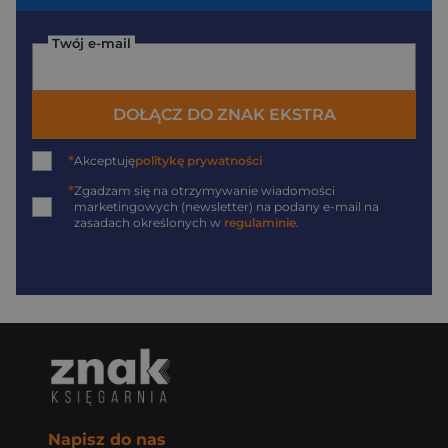
Twój e-mail
DOŁĄCZ DO ZNAK EKSTRA
*
Akceptuję
politykę prywatności
*
Zgadzam się na otrzymywanie wiadomości
marketingowych (newsletter) na podany
e-mail
na
zasadach określonych w
regulaminie
.
Napisz do nas