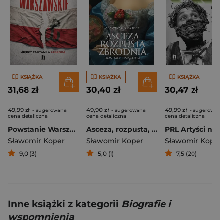
KSIĄŻKA
KSIĄŻKA
KSIĄŻKA
31,68 zł
30,40 zł
30,47 zł
49,99 zł
49,90 zł
49,99 zł
- sugerowana
- sugerowana
- sugerowa
cena detaliczna
cena detaliczna
cena detaliczna
Powstanie Warszawskie. Między faktami a legendą
Asceza, rozpusta, zbrodnia
Sławomir Koper
Sławomir Koper
Sławomir Kope
9,0 (3)
5,0 (1)
7,5 (20)
Inne książki z kategorii
Biografie i
wspomnienia