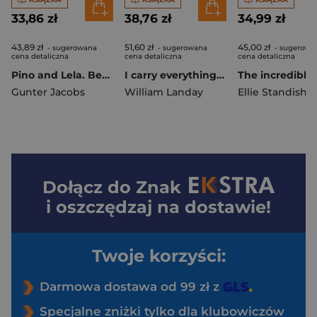
33,86 zł
38,76 zł
34,99 zł
43,89 zł
51,60 zł
45,00 zł
- sugerowana
- sugerowana
- sugerowa
cena detaliczna
cena detaliczna
cena detaliczna
Pino and Lela. Best friends forever. w.ukraińska
I carry everything with me UA
Gunter Jacobs
William Landay
Ellie Standish
Dołącz do
Znak
i oszczędzaj na dostawie!
Twoje korzyści:
Darmowa dostawa od 99 zł z
Specjalne zniżki tylko dla klubowiczów