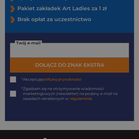
Pakiet zakładek Art Ladies za 1 zł
Brak opłat za uczestnictwo
Twój e-mail
DOŁĄCZ DO ZNAK EKSTRA
*
Akceptuję
politykę prywatności
*
Zgadzam się na otrzymywanie wiadomości
marketingowych (newsletter) na podany
e-mail
na
zasadach określonych w
regulaminie
.