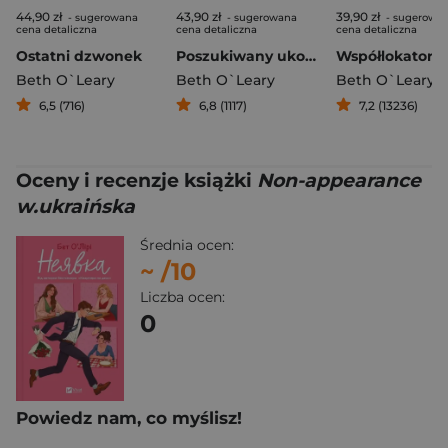
44,90 zł
43,90 zł
39,90 zł
- sugerowana
- sugerowana
- sugerowa
cena detaliczna
cena detaliczna
cena detaliczna
Ostatni dzwonek
Poszukiwany ukochany
Współlokatorz
Beth O`Leary
Beth O`Leary
Beth O`Leary
6,5 (716)
6,8 (1117)
7,2 (13236)
Oceny i recenzje książki
Non-appearance
w.ukraińska
Średnia ocen:
~
/10
Liczba ocen:
0
Powiedz nam, co myślisz!