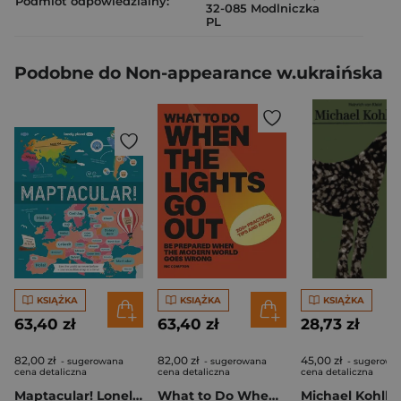
Podmiot odpowiedzialny:
32-085 Modlniczka
PL
Podobne do Non-appearance w.ukraińska
KSIĄŻKA
KSIĄŻKA
KSIĄŻKA
63,40 zł
63,40 zł
28,73 zł
82,00 zł
82,00 zł
45,00 zł
- sugerowana
- sugerowana
- sugerowa
cena detaliczna
cena detaliczna
cena detaliczna
Maptacular! Lonely Planet Kids
What to Do When the Lights Go Out
Michael Kohlh