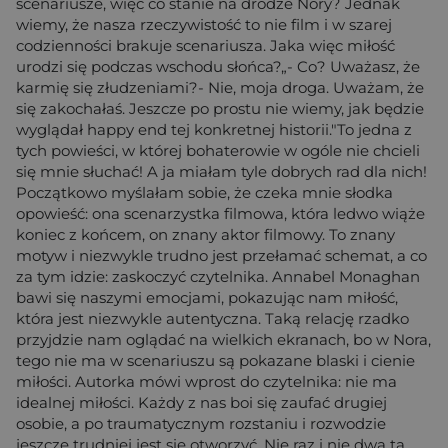
scenariusze, więc co stanie na drodze Nory? Jednak
wiemy, że nasza rzeczywistość to nie film i w szarej
codzienności brakuje scenariusza. Jaka więc miłość
urodzi się podczas wschodu słońca?„- Co? Uważasz, że
karmię się złudzeniami?- Nie, moja droga. Uważam, że
się zakochałaś. Jeszcze po prostu nie wiemy, jak będzie
wyglądał happy end tej konkretnej historii."To jedna z
tych powieści, w której bohaterowie w ogóle nie chcieli
się mnie słuchać! A ja miałam tyle dobrych rad dla nich!
Początkowo myślałam sobie, że czeka mnie słodka
opowieść: ona scenarzystka filmowa, która ledwo wiąże
koniec z końcem, on znany aktor filmowy. To znany
motyw i niezwykle trudno jest przełamać schemat, a co
za tym idzie: zaskoczyć czytelnika. Annabel Monaghan
bawi się naszymi emocjami, pokazując nam miłość,
która jest niezwykle autentyczna. Taką relację rzadko
przyjdzie nam oglądać na wielkich ekranach, bo w Nora,
tego nie ma w scenariuszu są pokazane blaski i cienie
miłości. Autorka mówi wprost do czytelnika: nie ma
idealnej miłości. Każdy z nas boi się zaufać drugiej
osobie, a po traumatycznym rozstaniu i rozwodzie
jeszcze trudniej jest się otworzyć. Nie raz i nie dwa ta