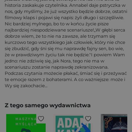
historia zaskakuje czytelnika. Annabel daje pstryczka w
nos, gdy myślimy, że już wszystko będzie dobrze, ostatni
filmowy klaps i pojawi się napis: żyli długo i szczęśliwie.
Nic bardziej mylnego, bo to w końcu życie pisze
najbardziej niespodziewane scenariusze!„W głębi serca
dobrze wiem, że to nie na zawsze, ale trzymam się
kurczowo tego wszystkiego jak człowiek, który nie chce
się zbudzić, gdy śni się mu naprawdę fajny sen, bo wie,
że w prawdziwym życiu tak nie będzie."I powiem Wam
jedno: nie zdziwię się, jak Nora, tego nie ma w
scenariuszu zostanie naprawdę zekranizowana.
Podczas czytania możecie płakać, śmiać się i przeżywać
te emocje razem z bohaterami. A co ważniejsze: może i
Wy się zakochacie...
Z tego samego wydawnictwa