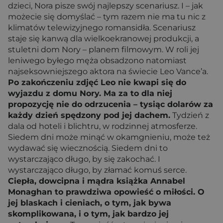
dzieci, Nora pisze swój najlepszy scenariusz. I – jak
możecie się domyślać – tym razem nie ma tu nic z
klimatów telewizyjnego romansidła. Scenariusz
staje się kanwą dla wielkoekranowej produkcji, a
stuletni dom Nory – planem filmowym. W roli jej
leniwego byłego męża obsadzono natomiast
najseksowniejszego aktora na świecie Leo Vance’a.
Po zakończeniu zdjęć Leo nie kwapi się do
wyjazdu z domu Nory. Ma za to dla niej
propozycję nie do odrzucenia – tysiąc dolarów za
każdy dzień spędzony pod jej dachem.
Tydzień z
dala od hoteli i blichtru, w rodzinnej atmosferze.
Siedem dni może minąć w okamgnieniu, może też
wydawać się wiecznością. Siedem dni to
wystarczająco długo, by się zakochać. I
wystarczająco długo, by złamać komuś serce.
Ciepła, dowcipna i mądra książka Annabel
Monaghan to prawdziwa opowieść o miłości. O
jej blaskach i cieniach, o tym, jak bywa
skomplikowana, i o tym, jak bardzo jej