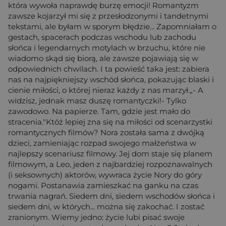
która wywoła naprawdę burzę emocji! Romantyzm
zawsze kojarzył mi się z przesłodzonymi i tandetnymi
tekstami, ale byłam w sporym błędzie... Zapomniałam o
gestach, spacerach podczas wschodu lub zachodu
słońca i legendarnych motylach w brzuchu, które nie
wiadomo skąd się biorą, ale zawsze pojawiają się w
odpowiednich chwilach. I ta powieść taka jest: zabiera
nas na najpiękniejszy wschód słońca, pokazując blaski i
cienie miłości, o której nieraz każdy z nas marzył.„- A
widzisz, jednak masz duszę romantyczki!- Tylko
zawodowo. Na papierze. Tam, gdzie jest mało do
stracenia."Któż lepiej zna się na miłości od scenarzystki
romantycznych filmów? Nora została sama z dwójką
dzieci, zamieniając rozpad swojego małżeństwa w
najlepszy scenariusz filmowy. Jej dom staje się planem
filmowym, a Leo, jeden z najbardziej rozpoznawalnych
(i seksownych) aktorów, wywraca życie Nory do góry
nogami. Postanawia zamieszkać na ganku na czas
trwania nagrań. Siedem dni, siedem wschodów słońca i
siedem dni, w których... można się zakochać. I zostać
zranionym. Wiemy jedno: życie lubi pisać swoje