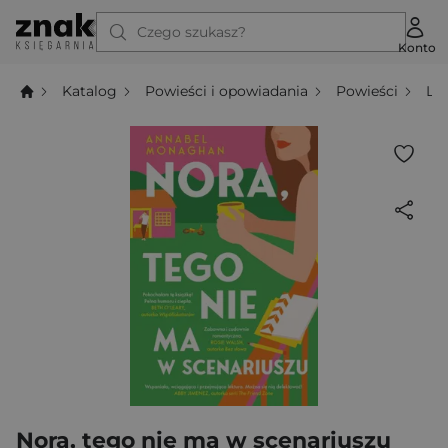
Czego szukasz?
Konto
Katalog
Powieści i opowiadania
Powieści
Li
Nora, tego nie ma w scenariuszu