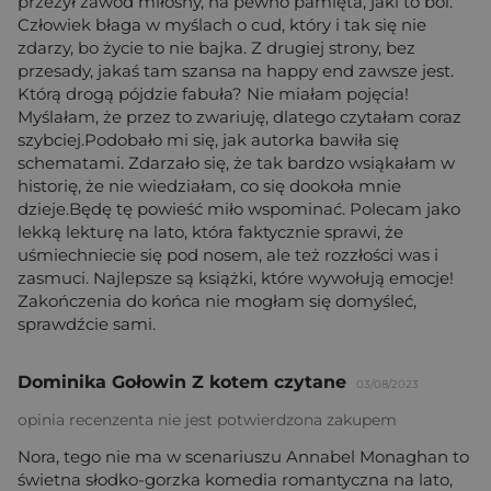
przeżył zawód miłosny, na pewno pamięta, jaki to ból.
Człowiek błaga w myślach o cud, który i tak się nie
zdarzy, bo życie to nie bajka. Z drugiej strony, bez
przesady, jakaś tam szansa na happy end zawsze jest.
Którą drogą pójdzie fabuła? Nie miałam pojęcia!
Myślałam, że przez to zwariuję, dlatego czytałam coraz
szybciej.Podobało mi się, jak autorka bawiła się
schematami. Zdarzało się, że tak bardzo wsiąkałam w
historię, że nie wiedziałam, co się dookoła mnie
dzieje.Będę tę powieść miło wspominać. Polecam jako
lekką lekturę na lato, która faktycznie sprawi, że
uśmiechniecie się pod nosem, ale też rozzłości was i
zasmuci. Najlepsze są książki, które wywołują emocje!
Zakończenia do końca nie mogłam się domyśleć,
sprawdźcie sami.
Dominika Gołowin Z kotem czytane
03/08/2023
opinia recenzenta nie jest potwierdzona zakupem
Nora, tego nie ma w scenariuszu Annabel Monaghan to
świetna słodko-gorzka komedia romantyczna na lato,