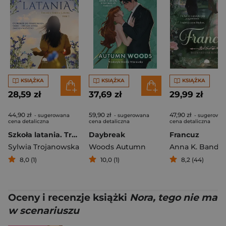
KSIĄŻKA
KSIĄŻKA
KSIĄŻKA
28,59 zł
37,69 zł
29,99 zł
44,90 zł
59,90 zł
47,90 zł
- sugerowana
- sugerowana
- sugerowa
cena detaliczna
cena detaliczna
cena detaliczna
Szkoła latania. Trylogia Szkoła Latania. Tom 1
Daybreak
Francuz
Sylwia Trojanowska
Woods Autumn
Anna K. Bandu
8,0 (1)
10,0 (1)
8,2 (44)
Oceny i recenzje książki
Nora, tego nie ma
w scenariuszu