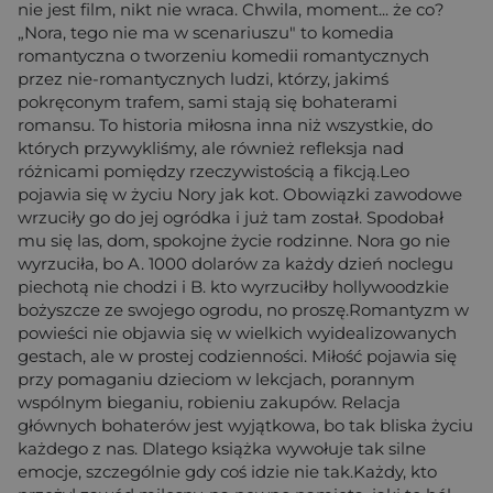
nie jest film, nikt nie wraca. Chwila, moment... że co?
„Nora, tego nie ma w scenariuszu" to komedia
romantyczna o tworzeniu komedii romantycznych
przez nie-romantycznych ludzi, którzy, jakimś
pokręconym trafem, sami stają się bohaterami
romansu. To historia miłosna inna niż wszystkie, do
których przywykliśmy, ale również refleksja nad
różnicami pomiędzy rzeczywistością a fikcją.Leo
pojawia się w życiu Nory jak kot. Obowiązki zawodowe
wrzuciły go do jej ogródka i już tam został. Spodobał
mu się las, dom, spokojne życie rodzinne. Nora go nie
wyrzuciła, bo A. 1000 dolarów za każdy dzień noclegu
piechotą nie chodzi i B. kto wyrzuciłby hollywoodzkie
bożyszcze ze swojego ogrodu, no proszę.Romantyzm w
powieści nie objawia się w wielkich wyidealizowanych
gestach, ale w prostej codzienności. Miłość pojawia się
przy pomaganiu dzieciom w lekcjach, porannym
wspólnym bieganiu, robieniu zakupów. Relacja
głównych bohaterów jest wyjątkowa, bo tak bliska życiu
każdego z nas. Dlatego książka wywołuje tak silne
emocje, szczególnie gdy coś idzie nie tak.Każdy, kto