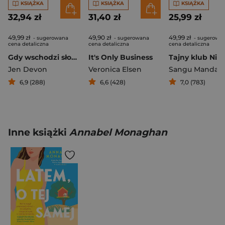
KSIĄŻKA
KSIĄŻKA
KSIĄŻKA
32,94 zł
31,40 zł
25,99 zł
49,99 zł
49,90 zł
49,99 zł
- sugerowana
- sugerowana
- sugerowa
cena detaliczna
cena detaliczna
cena detaliczna
Gdy wschodzi słońce
It's Only Business
Jen Devon
Veronica Elsen
Sangu Mandan
6,9 (288)
6,6 (428)
7,0 (783)
Inne książki
Annabel Monaghan