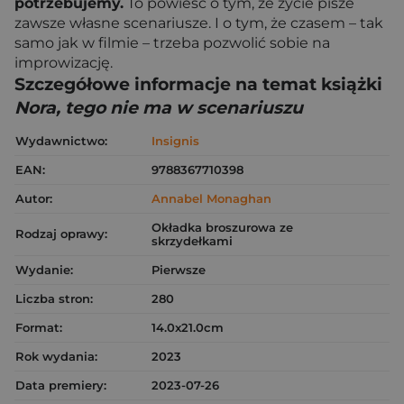
potrzebujemy.
To powieść o tym, że życie pisze
zawsze własne scenariusze. I o tym, że czasem – tak
samo jak w filmie – trzeba pozwolić sobie na
improwizację.
Szczegółowe informacje na temat książki
Nora, tego nie ma w scenariuszu
Wydawnictwo:
Insignis
EAN:
9788367710398
Autor:
Annabel Monaghan
Okładka broszurowa ze
Rodzaj oprawy:
skrzydełkami
Wydanie:
Pierwsze
Liczba stron:
280
Format:
14.0x21.0cm
Rok wydania:
2023
Data premiery:
2023-07-26