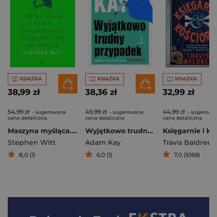
KSIĄŻKA
KSIĄŻKA
KSIĄŻKA
38,99 zł
38,36 zł
32,99 zł
54,99 zł
49,99 zł
44,99 zł
- sugerowana
- sugerowana
- sugerowa
cena detaliczna
cena detaliczna
cena detaliczna
Maszyna myśląca. Jensen Huang, Nvidia i najbardziej pożądany mikrochip na świecie
Wyjątkowo trudny przypadek
Stephen Witt
Adam Kay
Travis Baldree
8,0 (1)
6,0 (1)
7,0 (1069)