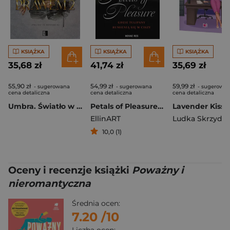
KSIĄŻKA
KSIĄŻKA
KSIĄŻKA
35,68 zł
41,74 zł
35,69 zł
55,90 zł
54,99 zł
59,99 zł
- sugerowana
- sugerowana
- sugerowa
cena detaliczna
cena detaliczna
cena detaliczna
Umbra. Światło w ciemności. Synowie Umbry. Tom 2
Petals of Pleasure. Gdzie tulipany rumienią się w ciszy
EllinART
10,0 (1)
Oceny i recenzje książki
Poważny i
nieromantyczna
Średnia ocen:
7.20
/10