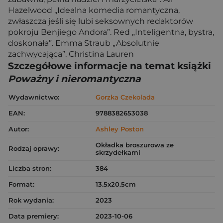
Hazelwood „Idealna komedia romantyczna,
zwłaszcza jeśli się lubi seksownych redaktorów
pokroju Benjiego Andora”. Red „Inteligentna, bystra,
doskonała”. Emma Straub „Absolutnie
zachwycająca”. Christina Lauren
Szczegółowe informacje na temat książki
Poważny i nieromantyczna
Wydawnictwo:
Gorzka Czekolada
EAN:
9788382653038
Autor:
Ashley Poston
Okładka broszurowa ze
Rodzaj oprawy:
skrzydełkami
Liczba stron:
384
Format:
13.5x20.5cm
Rok wydania:
2023
Data premiery:
2023-10-06