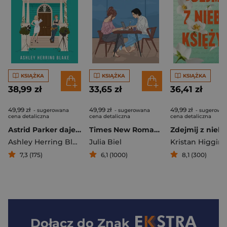
KSIĄŻKA
KSIĄŻKA
KSIĄŻKA
38,99 zł
33,65 zł
36,41 zł
49,99 zł
49,99 zł
49,99 zł
- sugerowana
- sugerowana
- sugerowa
cena detaliczna
cena detaliczna
cena detaliczna
Astrid Parker daje radę
Times New Romans
Ashley Herring Blake
Julia Biel
Kristan Higgins
7,3 (175)
6,1 (1000)
8,1 (300)
Dołącz do
Znak