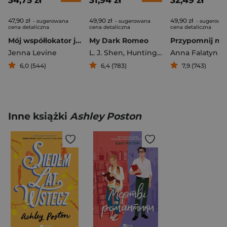
34,75 zł
31,94 zł
32,49 zł
47,90 zł
49,90 zł
49,90 zł
- sugerowana
- sugerowana
- sugerowa
cena detaliczna
cena detaliczna
cena detaliczna
Mój współlokator jest wampirem
My Dark Romeo
Jenna Levine
L. J. Shen
,
Huntington Parker S.
Anna Falatyn
6,0 (544)
6,4 (783)
7,9 (743)
Inne książki
Ashley Poston