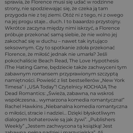
sprawia, że Florence musi się udać w rodzinne
strony, nie spodziewając się, że czeka ją tam
przygoda nie z tej ziemi. Otóż ni z tego, ni z owego
na jej progu staje... duch. I to baaardzo przystojny.
Wkrótce zaczyna między nimi iskrzyć, a Florence
próbuje przekonać samą siebie, że nie wolno jej
zakochać się w duchu – nawet tak irytująco
seksownym. Czy to spotkanie zdoła przekonać
Florence, że miłość jednak nie umarła? Jeśli
pokochaliście Beach Read, The Love Hypothesis
iThe Hating Game, będziecie także zachwyceni tym
zabawnym romansem przyprawionym szczyptą
namiętności. Powieść z list bestsellerów „New York
Timesa” i „USA Today”! Czytelnicy KOCHAJĄ The
Dead Romantics: „Świeża, zabawna, na wskroś
współczesna… wymarzona komedia romantyczna!”
Rachel Hawkins „Niebanalna komedia romantyczna
o miłości, stracie i nadziei… Dzięki błyskotliwym
dialogom bohaterowie są jak żywi”. „Publishers
Weekly” „Jestem zachwycona tą książką! Jest
zabawna, pełna nadziei i marzycielska”. Ali