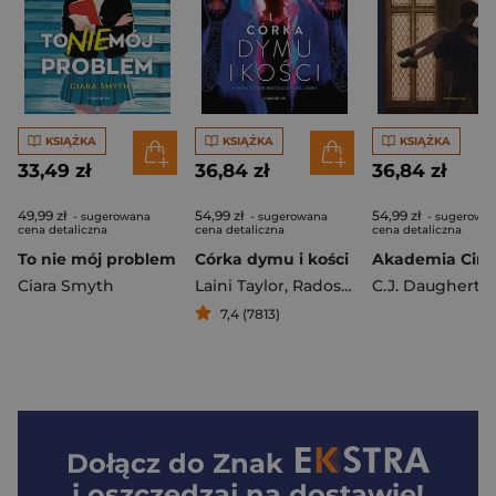
KSIĄŻKA
KSIĄŻKA
KSIĄŻKA
33,49 zł
36,84 zł
36,84 zł
49,99 zł
54,99 zł
54,99 zł
- sugerowana
- sugerowana
- sugerowa
cena detaliczna
cena detaliczna
cena detaliczna
To nie mój problem
Córka dymu i kości
Ciara Smyth
Laini Taylor
,
Radosz Joanna Krystyna
C.J. Daugherty
7,4 (7813)
Dołącz do
Znak
i oszczędzaj na dostawie!