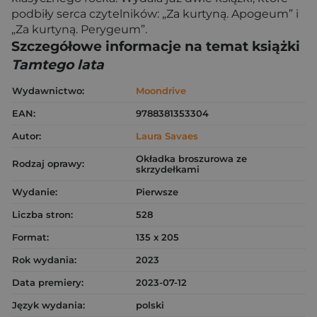
podbiły serca czytelników: „Za kurtyną. Apogeum” i
„Za kurtyną. Perygeum”.
Szczegółowe informacje na temat książki
Tamtego lata
Wydawnictwo:
Moondrive
EAN:
9788381353304
Autor:
Laura Savaes
Okładka broszurowa ze
Rodzaj oprawy:
skrzydełkami
Wydanie:
Pierwsze
Liczba stron:
528
Format:
135 x 205
Rok wydania:
2023
Data premiery:
2023-07-12
Język wydania:
polski