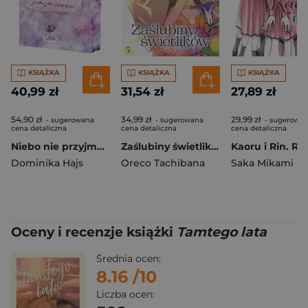
KSIĄŻKA
KSIĄŻKA
KSIĄŻKA
40,99 zł
31,54 zł
27,89 zł
54,90 zł
34,99 zł
29,99 zł
- sugerowana
- sugerowana
- sugerowa
cena detaliczna
cena detaliczna
cena detaliczna
Niebo nie przyjmuje pasażerów (ilustrowane brzegi)
Zaślubiny świetlików. Tom 5
Dominika Hajs
Oreco Tachibana
Saka Mikami
Oceny i recenzje książki
Tamtego lata
Średnia ocen:
8.16
/10
Liczba ocen: