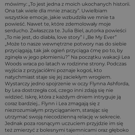
mówimy: „To jest jedna z moich ukochanych historii.
Ona tak wiele dla mnie znaczy”. Uwielbiam
wszystkie emocje, jakie wzbudziła we mnie ta
powieść. Nawet te, które zdemolowały moje
serducho. Zwłaszcza te. Julia Biel, autorka powieści
„To nie jest, do diabła, love story” i „Be My Ever”
„Może to nasze wewnętrzne potwory nas do siebie
przyciągają, tak jak ogień przyciąga ćmę po to, by
zginęła w jego płomieniu?” Na początku wakacji Lea
Woods wraca po latach w rodzinne strony. Podczas
wyjścia z przyjaciółmi poznaje kogoś, kto
natychmiast staje się jej zaciekłym wrogiem.
Wystarczy jedno spojrzenie w oczy Flynna Ashforda,
by Lea dostrzegła coś, czego inni zdają się nie
widzieć. Iskrę, która z każdym dniem intryguje ją
coraz bardziej... Flynn i Lea zmagają się z
niezrozumiałym przyciąganiem, starając się
utrzymać swoją niecodzienną relację w sekrecie.
Jednak poza rosnącym uczuciem przyjdzie im się
też zmierzyć z bolesnymi tajemnicami oraz głęboko