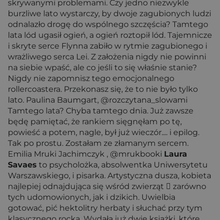
skrywanymi problemami. Czy jedno niezwykle
burzliwe lato wystarczy, by dwoje zagubionych ludzi
odnalazło drogę do wspólnego szczęścia? Tamtego
lata lód ugasił ogień, a ogień roztopił lód. Tajemnicze
i skryte serce Flynna zabiło w rytmie zagubionego i
wrażliwego serca Lei. Z założenia nigdy nie powinni
na siebie wpaść, ale co jeśli to się właśnie stanie?
Nigdy nie zapomnisz tego emocjonalnego
rollercoastera. Przekonasz się, że to nie było tylko
lato. Paulina Baumgart, @rozczytana_slowami
Tamtego lata? Chyba tamtego dnia. Już zawsze
będę pamiętać, że rankiem sięgnęłam po tę,
powieść a potem, nagle, był już wieczór.... i epilog.
Tak po prostu. Zostałam ze złamanym sercem.
Emilia Mruki Jachimczyk , @mrukbooki
Laura
Savaes
to psycholożka, absolwentka Uniwersytetu
Warszawskiego, i pisarka. Artystyczna dusza, kobieta
najlepiej odnajdująca się wśród zwierząt  zarówno
tych udomowionych, jak i dzikich. Uwielbia
gotować, pić hektolitry herbaty i słuchać przy tym
klasycznego rocka. Wydała już dwie książki, które