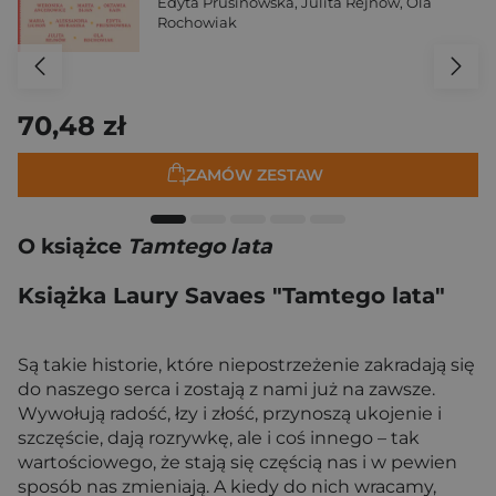
Edyta Prusinowska
,
Julita Rejnów
,
Ola
Rochowiak
70,48 zł
ZAMÓW ZESTAW
O książce
Tamtego lata
Książka Laury Savaes "Tamtego lata"
Są takie historie, które niepostrzeżenie zakradają się
do naszego serca i zostają z nami już na zawsze.
Wywołują radość, łzy i złość, przynoszą ukojenie i
szczęście, dają rozrywkę, ale i coś innego – tak
wartościowego, że stają się częścią nas i w pewien
sposób nas zmieniają. A kiedy do nich wracamy,