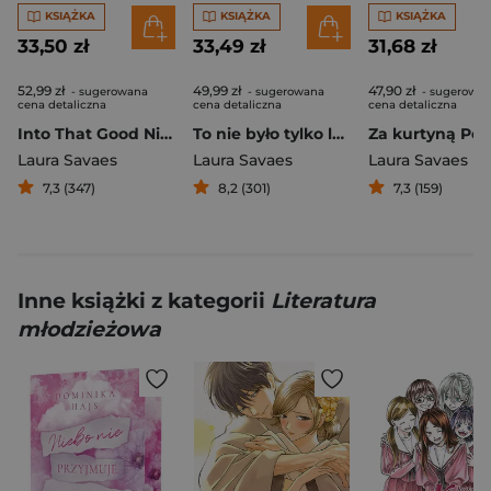
KSIĄŻKA
KSIĄŻKA
KSIĄŻKA
33,50 zł
33,49 zł
31,68 zł
52,99 zł
49,99 zł
47,90 zł
- sugerowana
- sugerowana
- sugerowa
cena detaliczna
cena detaliczna
cena detaliczna
Into That Good Night
To nie było tylko lato
Laura Savaes
Laura Savaes
Laura Savaes
7,3 (347)
8,2 (301)
7,3 (159)
Inne książki z kategorii
Literatura
młodzieżowa