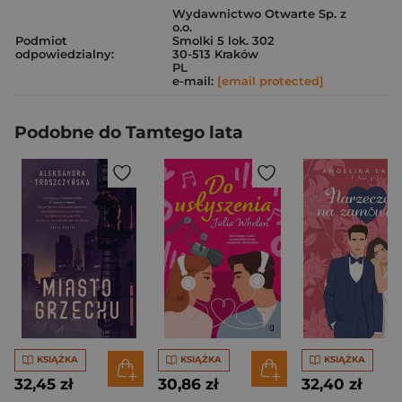
Wydawnictwo Otwarte Sp. z
o.o.
Podmiot
Smolki 5 lok. 302
odpowiedzialny:
30-513 Kraków
PL
e-mail:
[email protected]
Podobne do Tamtego lata
KSIĄŻKA
KSIĄŻKA
KSIĄŻKA
32,45 zł
30,86 zł
32,40 zł