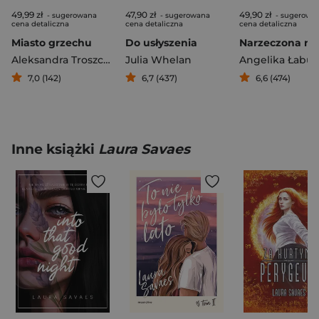
49,99 zł
47,90 zł
49,90 zł
- sugerowana
- sugerowana
- sugerowa
cena detaliczna
cena detaliczna
cena detaliczna
Miasto grzechu
Do usłyszenia
Aleksandra Troszczyńska
Julia Whelan
Angelika Łabu
7,0 (142)
6,7 (437)
6,6 (474)
Inne książki
Laura Savaes