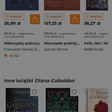
KSIĄŻKA
KSIĄŻKA
KSIĄŻKA
26,99 zł
157,25 zł
36,27 zł
38,33 zł
219,00 zł
48,00 zł
- sugerowana
- sugerowana
- sugerowa
cena detaliczna
cena detaliczna
cena detaliczna
Włóczędzy północy
Niezwykłe podróże T.2 w.kolekcjonerskie
Curwood James Oliver
Juliusz Verne
Rafał Kosik
8,1 (12)
Inne książki
Diana Gabaldon