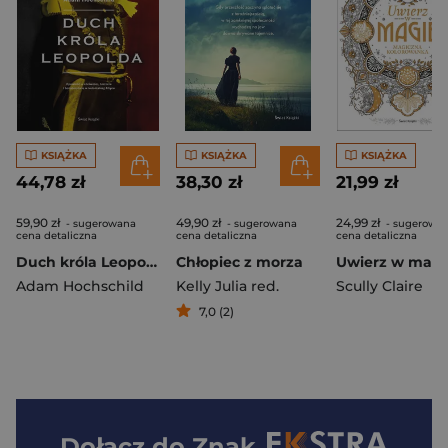
KSIĄŻKA
KSIĄŻKA
KSIĄŻKA
44,78 zł
38,30 zł
21,99 zł
59,90 zł
49,90 zł
24,99 zł
- sugerowana
- sugerowana
- sugerowa
cena detaliczna
cena detaliczna
cena detaliczna
Duch króla Leopolda
Chłopiec z morza
Uwierz w magi
Adam Hochschild
Kelly Julia red.
Scully Claire
7,0 (2)
Dołącz do
Znak