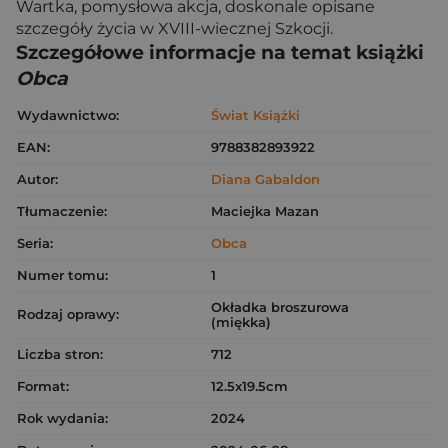
Wartka, pomysłowa akcja, doskonale opisane
szczegóły życia w XVIII-wiecznej Szkocji.
Szczegółowe informacje na temat książki
Obca
Wydawnictwo:
Świat Książki
EAN:
9788382893922
Autor:
Diana Gabaldon
Tłumaczenie:
Maciejka Mazan
Seria:
Obca
Numer tomu:
1
Okładka broszurowa
Rodzaj oprawy:
(miękka)
Liczba stron:
712
Format:
12.5x19.5cm
Rok wydania:
2024