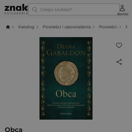
Czego szukasz?
Konto
Katalog
Powieści i opowiadania
Powieści
Po
Obca