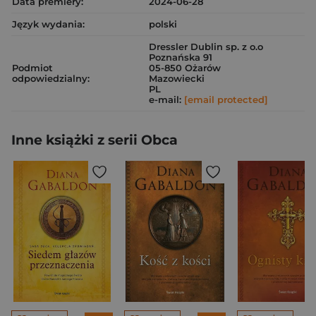
Data premiery:
2024-06-28
Język wydania:
polski
Dressler Dublin sp. z o.o
Poznańska 91
Podmiot
05-850 Ożarów
odpowiedzialny:
Mazowiecki
PL
e-mail:
[email protected]
Inne książki z serii Obca