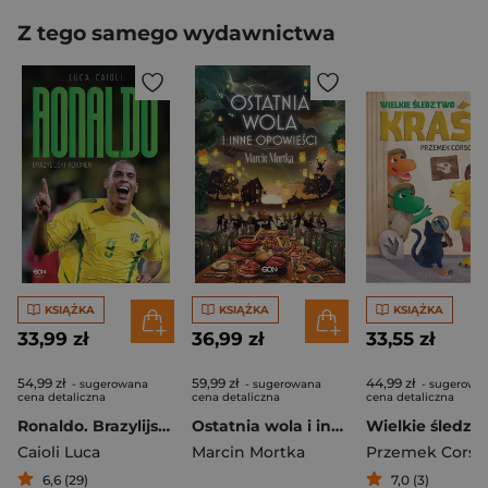
Z tego samego wydawnictwa
KSIĄŻKA
KSIĄŻKA
KSIĄŻKA
33,99 zł
36,99 zł
33,55 zł
54,99 zł
59,99 zł
44,99 zł
- sugerowana
- sugerowana
- sugerowa
cena detaliczna
cena detaliczna
cena detaliczna
Ronaldo. Brazylijski Fenomen
Ostatnia wola i inne opowieści
Caioli Luca
Marcin Mortka
Przemek Corso
6,6 (29)
7,0 (3)