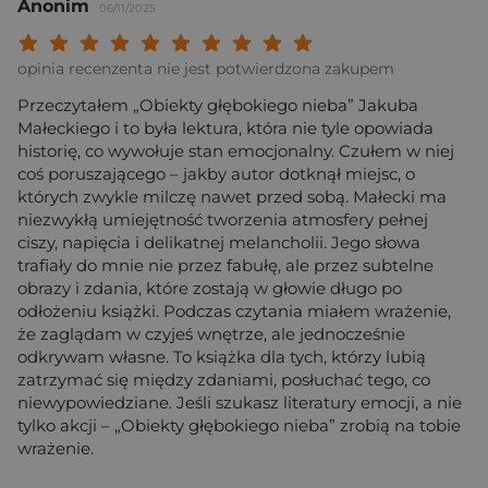
Anonim
06/11/2025
Twoja ocena: Beznadziejna 1/10"
Twoja ocena: Bardzo słaba 2/10"
Twoja ocena: Słaba 3/10"
Twoja ocena: Może być 4/10"
Twoja ocena: Przeciętna 5/10"
Twoja ocena: Dobra 6/10"
Twoja ocena: Bardzo dobra 7/10"
Twoja ocena: Rewelacyjna 8/10
Twoja ocena: Wybitna 9/10
Twoja ocena: Arcydzieło
opinia recenzenta nie jest potwierdzona zakupem
Przeczytałem „Obiekty głębokiego nieba” Jakuba
Małeckiego i to była lektura, która nie tyle opowiada
historię, co wywołuje stan emocjonalny. Czułem w niej
coś poruszającego – jakby autor dotknął miejsc, o
których zwykle milczę nawet przed sobą. Małecki ma
niezwykłą umiejętność tworzenia atmosfery pełnej
ciszy, napięcia i delikatnej melancholii. Jego słowa
trafiały do mnie nie przez fabułę, ale przez subtelne
obrazy i zdania, które zostają w głowie długo po
odłożeniu książki. Podczas czytania miałem wrażenie,
że zaglądam w czyjeś wnętrze, ale jednocześnie
odkrywam własne. To książka dla tych, którzy lubią
zatrzymać się między zdaniami, posłuchać tego, co
niewypowiedziane. Jeśli szukasz literatury emocji, a nie
tylko akcji – „Obiekty głębokiego nieba” zrobią na tobie
wrażenie.