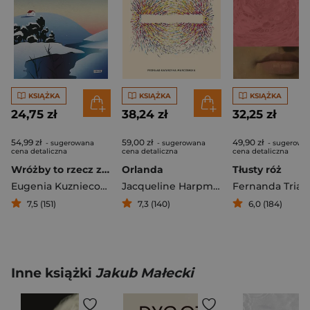
KSIĄŻKA
KSIĄŻKA
KSIĄŻKA
24,75 zł
38,24 zł
32,25 zł
54,99 zł
59,00 zł
49,90 zł
- sugerowana
- sugerowana
- sugerowa
cena detaliczna
cena detaliczna
cena detaliczna
Wróżby to rzecz zimowa
Orlanda
Tłusty róż
Eugenia Kuzniecowa
Jacqueline Harpman
Fernanda Trias
7,5 (151)
7,3 (140)
6,0 (184)
Inne książki
Jakub Małecki