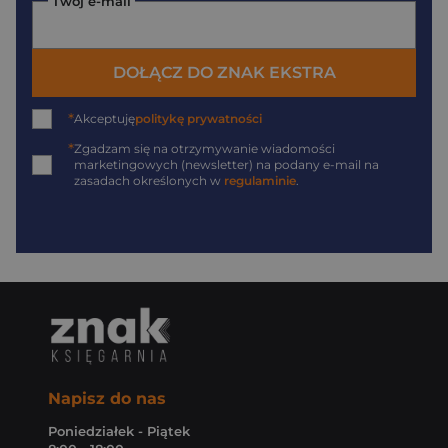
Twój e-mail
DOŁĄCZ DO ZNAK EKSTRA
*
Akceptuję
politykę prywatności
*
Zgadzam się na otrzymywanie wiadomości
marketingowych (newsletter) na podany
e-mail
na
zasadach określonych w
regulaminie
.
Napisz do nas
Poniedziałek - Piątek