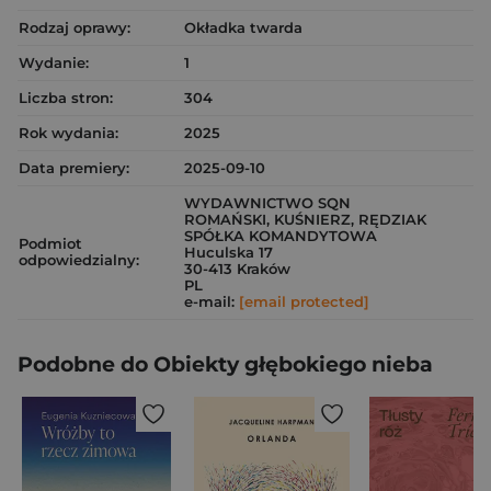
Rodzaj oprawy:
Okładka twarda
Wydanie:
1
Liczba stron:
304
Rok wydania:
2025
Data premiery:
2025-09-10
WYDAWNICTWO SQN
ROMAŃSKI, KUŚNIERZ, RĘDZIAK
SPÓŁKA KOMANDYTOWA
Podmiot
Huculska 17
odpowiedzialny:
30-413 Kraków
PL
e-mail:
[email protected]
Podobne do Obiekty głębokiego nieba