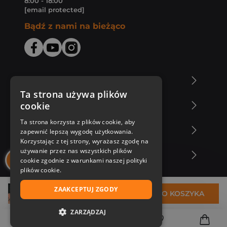
8:00 - 18:00
[email protected]
Bądź z nami na bieżąco
O Księgarni Znak
Ta strona używa plików
cookie
Zakupy u nas
Ta strona korzysta z plików cookie, aby
Nasza oferta
zapewnić lepszą wygodę użytkowania.
Korzystając z tej strony, wyrażasz zgodę na
używanie przez nas wszystkich plików
Nasi autorzy
cookie zgodnie z warunkami naszej polityki
plików cookie.
ZAAKCEPTUJ ZGODY
33,99 zł
DO KOSZYKA
ZARZĄDZAJ