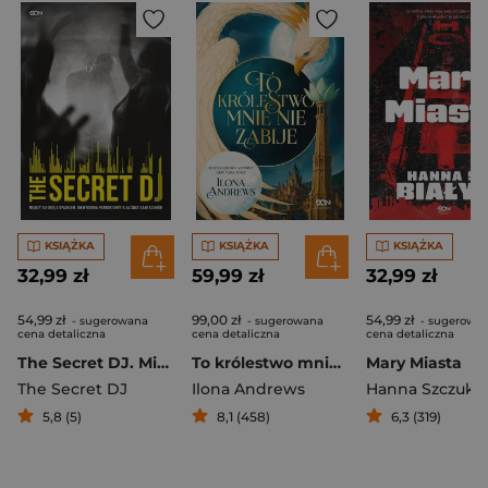
KSIĄŻKA
KSIĄŻKA
KSIĄŻKA
32,99 zł
59,99 zł
32,99 zł
54,99 zł
99,00 zł
54,99 zł
- sugerowana
- sugerowana
- sugerowa
cena detaliczna
cena detaliczna
cena detaliczna
The Secret DJ. Między euforią a upadkiem. Niewygodna prawda ukryta za światłami klubów
To królestwo mnie nie zabije
Mary Miasta
The Secret DJ
Ilona Andrews
5,8 (5)
8,1 (458)
6,3 (319)