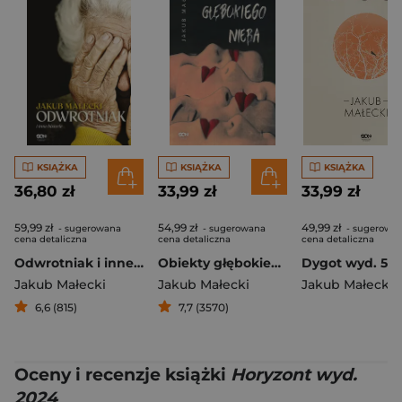
KSIĄŻKA
KSIĄŻKA
KSIĄŻKA
36,80 zł
33,99 zł
33,99 zł
59,99 zł
54,99 zł
49,99 zł
- sugerowana
- sugerowana
- sugerowa
cena detaliczna
cena detaliczna
cena detaliczna
Odwrotniak i inne historie
Obiekty głębokiego nieba
Dygot wyd. 5
Jakub Małecki
Jakub Małecki
Jakub Małecki
6,6 (815)
7,7 (3570)
Oceny i recenzje książki
Horyzont wyd.
2024