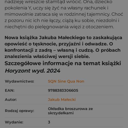
nadzieję wreszcie stamtąd wrócić. Ona, dziecko
pokolenia Y, uczy się żyć na własny rachunek i
mimowolnie zatraca się w rodzinnej tajemnicy. Choć
z pozoru nic ich nie łączy, ciążą ku sobie, niezdolni i
niechętni do pielęgnowania więzi z otoczeniem.
Nowa książka Jakuba Małeckiego to zaskakująca
opowieść o tęsknocie, przyjaźni i odwadze. O
konfrontacji z zadrą – własną i cudzą. O próbach
znalezienia właściwej wersji siebie.
Szczegółowe informacje na temat książki
Horyzont wyd. 2024
Wydawnictwo:
SQN Sine Qua Non
EAN:
9788383306605
Autor:
Jakub Małecki
Okładka broszurowa ze
Rodzaj oprawy:
skrzydełkami
Wydanie:
3