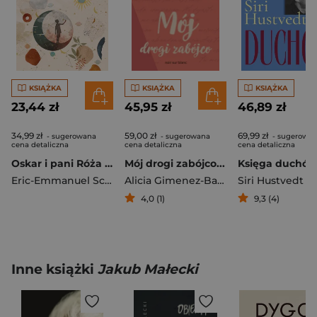
KSIĄŻKA
KSIĄŻKA
KSIĄŻKA
23,44 zł
45,95 zł
46,89 zł
34,99 zł
59,00 zł
69,99 zł
- sugerowana
- sugerowana
- sugerowa
cena detaliczna
cena detaliczna
cena detaliczna
Oskar i pani Róża 2026
Mój drogi zabójco...
Księga duchó
Eric-Emmanuel Schmitt
Alicia Gimenez-Bartlett
Siri Hustvedt
4,0 (1)
9,3 (4)
Inne książki
Jakub Małecki