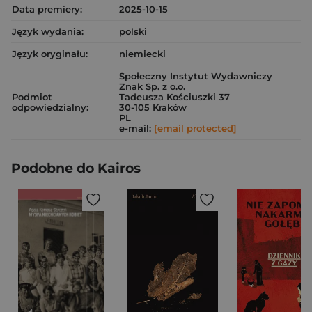
Data premiery:
2025-10-15
Język wydania:
polski
Język oryginału:
niemiecki
Społeczny Instytut Wydawniczy
Znak Sp. z o.o.
Podmiot
Tadeusza Kościuszki 37
odpowiedzialny:
30-105 Kraków
PL
e-mail:
[email protected]
Podobne do Kairos