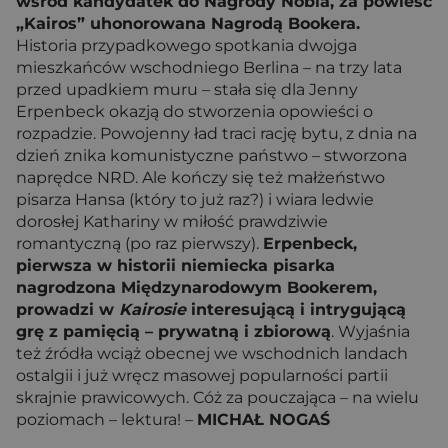
wśród kandydatek do Nagrody Nobla, za powieść
„Kairos” uhonorowana Nagrodą Bookera.
Historia przypadkowego spotkania dwojga
mieszkańców wschodniego Berlina – na trzy lata
przed upadkiem muru – stała się dla Jenny
Erpenbeck okazją do stworzenia opowieści o
rozpadzie. Powojenny ład traci rację bytu, z dnia na
dzień znika komunistyczne państwo – stworzona
naprędce NRD. Ale kończy się też małżeństwo
pisarza Hansa (który to już raz?) i wiara ledwie
dorosłej Kathariny w miłość prawdziwie
romantyczną (po raz pierwszy).
Erpenbeck,
pierwsza w historii niemiecka pisarka
nagrodzona Międzynarodowym Bookerem,
prowadzi w
Kairosie
interesującą i intrygującą
grę z pamięcią – prywatną i zbiorową
. Wyjaśnia
też źródła wciąż obecnej we wschodnich landach
ostalgii i już wręcz masowej popularności partii
skrajnie prawicowych. Cóż za pouczająca – na wielu
poziomach – lektura! –
MICHAŁ NOGAŚ