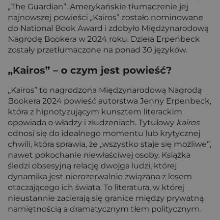
„The Guardian”. Amerykańskie tłumaczenie jej
najnowszej powieści „Kairos” zostało nominowane
do National Book Award i zdobyło Międzynarodową
Nagrodę Bookera w 2024 roku. Dzieła Erpenbeck
zostały przetłumaczone na ponad 30 języków.
„Kairos” – o czym jest powieść?
„Kairos” to nagrodzona Międzynarodową Nagrodą
Bookera 2024 powieść autorstwa Jenny Erpenbeck,
która z hipnotyzującym kunsztem literackim
opowiada o władzy i złudzeniach. Tytułowy
kairos
odnosi się do idealnego momentu lub krytycznej
chwili, która sprawia, że „wszystko staje się możliwe”,
nawet pokochanie niewłaściwej osoby. Książka
śledzi obsesyjną relację dwojga ludzi, której
dynamika jest nierozerwalnie związana z losem
otaczającego ich świata. To literatura, w której
nieustannie zacierają się granice między prywatną
namiętnością a dramatycznym tłem politycznym.