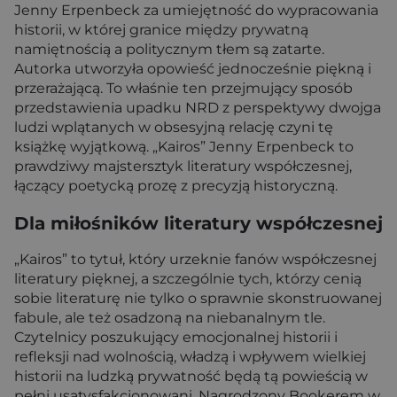
Jenny Erpenbeck za umiejętność do wypracowania
historii, w której granice między prywatną
namiętnością a politycznym tłem są zatarte.
Autorka utworzyła opowieść jednocześnie piękną i
przerażającą. To właśnie ten przejmujący sposób
przedstawienia upadku NRD z perspektywy dwojga
ludzi wplątanych w obsesyjną relację czyni tę
książkę wyjątkową. „Kairos” Jenny Erpenbeck to
prawdziwy majstersztyk literatury współczesnej,
łączący poetycką prozę z precyzją historyczną.
Dla miłośników literatury współczesnej
„Kairos” to tytuł, który urzeknie fanów współczesnej
literatury pięknej, a szczególnie tych, którzy cenią
sobie literaturę nie tylko o sprawnie skonstruowanej
fabule, ale też osadzoną na niebanalnym tle.
Czytelnicy poszukujący emocjonalnej historii i
refleksji nad wolnością, władzą i wpływem wielkiej
historii na ludzką prywatność będą tą powieścią w
pełni usatysfakcjonowani. Nagrodzony Bookerem w