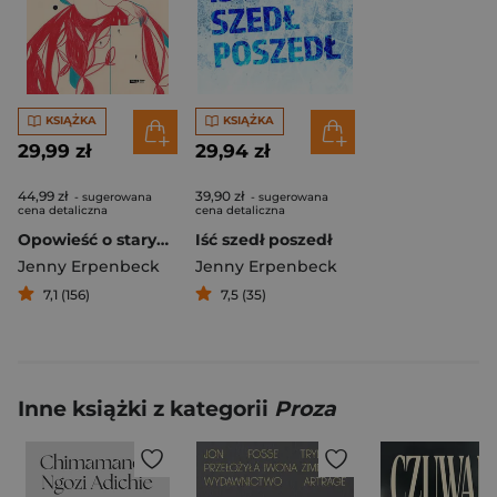
KSIĄŻKA
KSIĄŻKA
29,99 zł
29,94 zł
44,99 zł
39,90 zł
- sugerowana
- sugerowana
cena detaliczna
cena detaliczna
Opowieść o starym dziecku
Iść szedł poszedł
Jenny Erpenbeck
Jenny Erpenbeck
7,1 (156)
7,5 (35)
Inne książki z kategorii
Proza