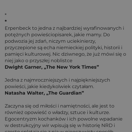
*
*
Erpenbeck to jedna z najbardziej wyrafinowanych i
potężnych powieściopisarek, jakie mamy. Do
podwozia jej zdań, niczym uciekinierzy,
przyczepione są echa niemieckiej polityki, historii i
pamięci kulturowej. Nic dziwnego, że już mówi się o
niej jako o przyszłej noblistce
Dwight Garner, „The New York Times”
Jedna z najmroczniejszych i najpiękniejszych
powieści, jakie kiedykolwiek czytałam.
Natasha Walter, „The Guardian”
Zaczyna się od miłości i namiętności, ale jest to
również opowieść o władzy, sztuce i kulturze.
Egocentryzm kochanków i ich powolne wpadanie
w destrukcyjny wir wpisują się w historię NRD i
często splatają się z nią w nieoczywisty sposób.