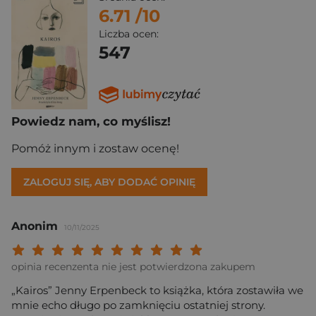
6.71
/10
Liczba ocen:
547
Powiedz nam, co myślisz!
Pomóż innym i zostaw ocenę!
ZALOGUJ SIĘ, ABY DODAĆ OPINIĘ
Anonim
10/11/2025
Twoja ocena: Beznadziejna 1/10"
Twoja ocena: Bardzo słaba 2/10"
Twoja ocena: Słaba 3/10"
Twoja ocena: Może być 4/10"
Twoja ocena: Przeciętna 5/10"
Twoja ocena: Dobra 6/10"
Twoja ocena: Bardzo dobra 7/10"
Twoja ocena: Rewelacyjna 8/10
Twoja ocena: Wybitna 9/10
Twoja ocena: Arcydzieło
opinia recenzenta nie jest potwierdzona zakupem
„Kairos” Jenny Erpenbeck to książka, która zostawiła we
mnie echo długo po zamknięciu ostatniej strony.