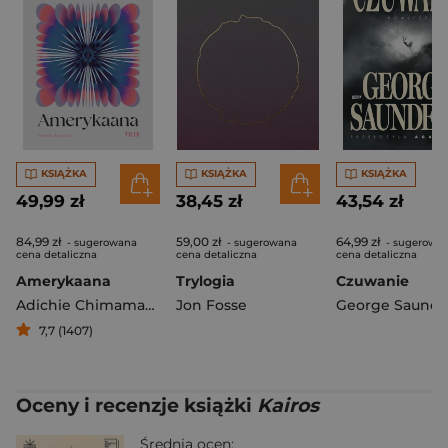
KSIĄŻKA
KSIĄŻKA
KSIĄŻKA
49,99 zł
38,45 zł
43,54 zł
84,99 zł
59,00 zł
64,99 zł
- sugerowana
- sugerowana
- sugerowa
cena detaliczna
cena detaliczna
cena detaliczna
Amerykaana
Trylogia
Czuwanie
Adichie Chimamanda Ngozi
Jon Fosse
George Saunde
7,7 (1407)
Oceny i recenzje książki
Kairos
Średnia ocen: