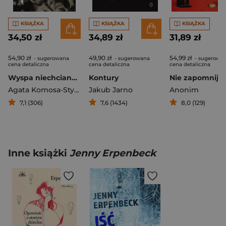
KSIĄŻKA
KSIĄŻKA
KSIĄŻKA
34,50 zł
34,89 zł
31,89 zł
54,90 zł
49,90 zł
54,99 zł
- sugerowana
- sugerowana
- sugerowa
cena detaliczna
cena detaliczna
cena detaliczna
Wyspa niechcianych kobiet
Kontury
Agata Komosa-Styczeń
Jakub Jarno
Anonim
7,1 (306)
7,6 (1434)
8,0 (129)
Inne książki
Jenny Erpenbeck