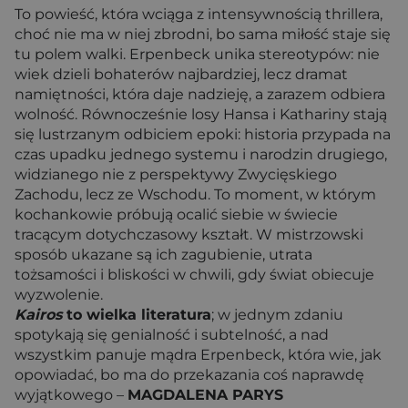
To powieść, która wciąga z intensywnością thrillera,
choć nie ma w niej zbrodni, bo sama miłość staje się
tu polem walki. Erpenbeck unika stereotypów: nie
wiek dzieli bohaterów najbardziej, lecz dramat
namiętności, która daje nadzieję, a zarazem odbiera
wolność. Równocześnie losy Hansa i Kathariny stają
się lustrzanym odbiciem epoki: historia przypada na
czas upadku jednego systemu i narodzin drugiego,
widzianego nie z perspektywy Zwycięskiego
Zachodu, lecz ze Wschodu. To moment, w którym
kochankowie próbują ocalić siebie w świecie
tracącym dotychczasowy kształt. W mistrzowski
sposób ukazane są ich zagubienie, utrata
tożsamości i bliskości w chwili, gdy świat obiecuje
wyzwolenie.
Kairos
to wielka literatura
; w jednym zdaniu
spotykają się genialność i subtelność, a nad
wszystkim panuje mądra Erpenbeck, która wie, jak
opowiadać, bo ma do przekazania coś naprawdę
wyjątkowego –
MAGDALENA PARYS