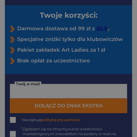
Twoje korzyści:
Darmowa dostawa od 99 zł z
Specjalne zniżki tylko dla klubowiczów
Pakiet zakładek Art Ladies za 1 zł
Brak opłat za uczestnictwo
Twój e-mail
DOŁĄCZ DO ZNAK EKSTRA
*
Akceptuję
politykę prywatności
*
Zgadzam się na otrzymywanie wiadomości
marketingowych (newsletter) na podany
e-mail
na