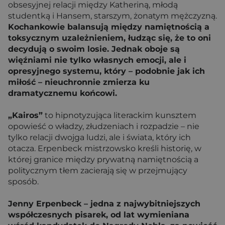
obsesyjnej relacji między Katheriną, młodą
studentką i Hansem, starszym, żonatym mężczyzną.
Kochankowie balansują między namiętnością a
toksycznym uzależnieniem, łudząc się, że to oni
decydują o swoim losie. Jednak oboje są
więźniami nie tylko własnych emocji, ale i
opresyjnego systemu, który – podobnie jak ich
miłość – nieuchronnie zmierza ku
dramatycznemu końcowi.
„Kairos”
to hipnotyzująca literackim kunsztem
opowieść o władzy, złudzeniach i rozpadzie – nie
tylko relacji dwojga ludzi, ale i świata, który ich
otacza. Erpenbeck mistrzowsko kreśli historię, w
której granice między prywatną namiętnością a
politycznym tłem zacierają się w przejmujący
sposób.
Jenny Erpenbeck – jedna z najwybitniejszych
współczesnych pisarek, od lat wymieniana