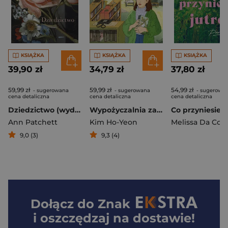
KSIĄŻKA
KSIĄŻKA
KSIĄŻKA
39,90 zł
34,79 zł
37,80 zł
59,99 zł
59,99 zł
54,99 zł
- sugerowana
- sugerowana
- sugerowa
cena detaliczna
cena detaliczna
cena detaliczna
Dziedzictwo (wyd. 2026)
Wypożyczalnia zagubionych marzeń (barwione brzegi)
Ann Patchett
Kim Ho-Yeon
Melissa Da Cos
9,0 (3)
9,3 (4)
Dołącz do
Znak
i oszczędzaj na dostawie!