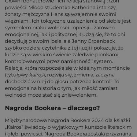
Główni bohaterowie i ich relacja stanowią trzon
powieści. Młoda studentka Katherina i starszy,
żonaty mężczyzna Hans są wzajemnie swoimi
więźniami. Ich toksyczne uzależnienie od siebie jest
symbolem braku wolności i opresji – zarówno
emocjonalnej, jak i politycznej. Łudzą się, że to oni
decydują o swoim losie, ale Jenny Erpenbeck
szybko odziera czytelnika z tej iluzji i pokazuje, że
ludzie są w wielkim świecie zaledwie pionkami,
kontrolowanymi przez namiętność i system.
Relacja, która rozpoczęła się w idealnym momencie
(tytułowy
kairos
), rozwija się, zmienia, zaczyna
dochodzić w niej do głosu potrzeba kontroli. To
emocjonalna historia o tym, jak miłość zamiast
wolności może stać się zniewoleniem.
Nagroda Bookera – dlaczego?
Międzynarodowa Nagroda Bookera 2024 dla książki
„Kairos” świadczy o wyjątkowym kunszcie literackim
i głębi powieści. Nagroda Bookera została przyznana