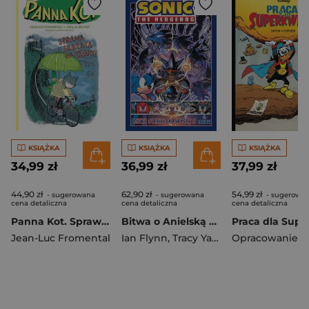
KSIĄŻKA
KSIĄŻKA
KSIĄŻKA
34,99 zł
36,99 zł
37,99 zł
44,90 zł
62,90 zł
54,99 zł
- sugerowana
- sugerowana
- sugerowa
cena detaliczna
cena detaliczna
cena detaliczna
Panna Kot. Sprawa skrzata bez czapki
Bitwa o Anielską Wyspę 2. Sonic the Hedgehog. Tom 6 wyd. 2
Jean-Luc Fromental
Ian Flynn
,
Tracy Yardley
,
Adam Bryce