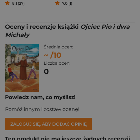
8,1 (27)
7,0 (1)
Oceny i recenzje książki
Ojciec Pio i dwa
Michały
Średnia ocen:
~
/10
Liczba ocen:
0
Powiedz nam, co myślisz!
Pomóż innym i zostaw ocenę!
ZALOGUJ SIĘ, ABY DODAĆ OPINIĘ
Ten produkt nie ma jeszcze żadnych recenzji