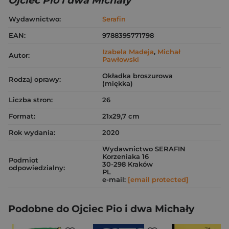
Ojciec Pio i dwa Michały
Wydawnictwo:
Serafin
EAN:
9788395771798
Izabela Madeja
,
Michał
Autor:
Pawłowski
Okładka broszurowa
Rodzaj oprawy:
(miękka)
Liczba stron:
26
Format:
21x29,7 cm
Rok wydania:
2020
Wydawnictwo SERAFIN
Korzeniaka 16
Podmiot
30-298 Kraków
odpowiedzialny:
PL
e-mail:
[email protected]
Podobne do Ojciec Pio i dwa Michały