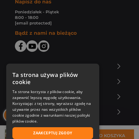
Napisz do nas
Poniedziałek - Piątek
8:00 - 18:00
[email protected]
Bądź z nami na bieżąco
O Księgarni Znak
Ta strona używa plików
cookie
Zakupy u nas
Ta strona korzysta z plików cookie, aby
Nasza oferta
zapewnić lepszą wygodę użytkowania.
Korzystając z tej strony, wyrażasz zgodę na
używanie przez nas wszystkich plików
Nasi autorzy
cookie zgodnie z warunkami naszej polityki
plików cookie.
ZAAKCEPTUJ ZGODY
29,32 zł
DO KOSZYKA