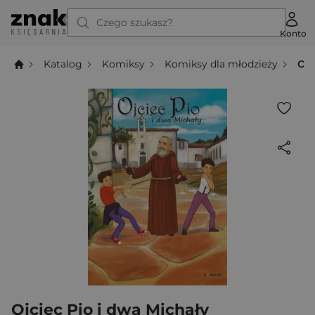
Czego szukasz?
Konto
Katalog
Komiksy
Komiksy dla młodzieży
Ojc
Ojciec Pio i dwa Michały