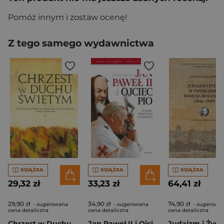
Pomóż innym i zostaw ocenę!
Z tego samego wydawnictwa
KSIĄŻKA
KSIĄŻKA
KSIĄŻKA
29,32 zł
33,23 zł
64,41 zł
29,90 zł
34,90 zł
74,90 zł
- sugerowana
- sugerowana
- sugerowa
cena detaliczna
cena detaliczna
cena detaliczna
Chrzest w Duchu Świętym Międzynarodowe Służby Katolickiej Odnowy Charyzmatycznej Komisja Doktrynalna
Jan Paweł II i Ojciec Pio Historia niezwykłej znajomości nowe szczegóły, teksty źródłowe