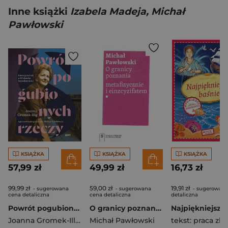
Inne książki
Izabela Madeja, Michał
Pawłowski
KSIĄŻKA
KSIĄŻKA
KSIĄŻKA
57,99 zł
49,99 zł
16,73 zł
99,99 zł
59,00 zł
19,91 zł
- sugerowana
- sugerowana
- sugerowana
cena detaliczna
cena detaliczna
detaliczna
Powrót pogubionych rzeczy. Fotoopowieść o Szymborskiej
O granicy poznania metafizycznie i einzcyzifatem
Joanna Gromek-Illg
,
Michał Pawłowski
Michał Pawłowski