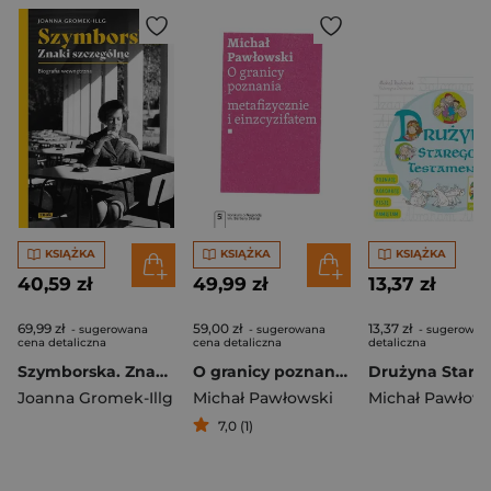
KSIĄŻKA
KSIĄŻKA
KSIĄŻKA
40,59 zł
49,99 zł
13,37 zł
69,99 zł
59,00 zł
13,37 zł
- sugerowana
- sugerowana
- sugerowan
cena detaliczna
cena detaliczna
detaliczna
Szymborska. Znaki szczególne (2024)
O granicy poznania metafizycznie i einzcyzifatem
Joanna Gromek-Illg
Michał Pawłowski
Michał Pawłows
7,0 (1)