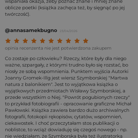
wspaniała okazja, żeby poznać znane i mniej znane
oblicze poetki (książka zachęca też, by sięgnąć po jej
twórczość).
@annasamekbugno
23/04/2026
Twoja ocena: Beznadziejna 1/10"
Twoja ocena: Bardzo słaba 2/10"
Twoja ocena: Słaba 3/10"
Twoja ocena: Może być 4/10"
Twoja ocena: Przeciętna 5/10"
Twoja ocena: Dobra 6/10"
Twoja ocena: Bardzo dobra 7/10"
Twoja ocena: Rewelacyjna 8/10
Twoja ocena: Wybitna 9/10
Twoja ocena: Arcydzieło
opinia recenzenta nie jest potwierdzona zakupem
Co zostaje po człowieku? Rzeczy, które były dla niego
ważne, szpargały, z którymi trudno było się rozstać, bo
niosły ze sobą wspomnienia. Punktem wyjścia Autorki
Joanny Gromek-Illg jest wiersz Szymborskiej "Martwa
natura z balonikiem". Jest to wyjątkowa książka o
wyjątkowych przedmiotach Wisławy Szymborskiej, a
przede wszystkim o Niej. "Powrót pogubionych rzeczy"
to przykład fotobiografii - opracowanie graficzne Michał
Pawłowski. Książka zawiera bardzo dużo archiwalnych
fotografii, fotokopii rękopisów, cytatów, wspomnień,
ciekawostek. I choć przeczytałam stos publikacji o
noblistce, to wciąż dowiaduję się czegoś nowego - np.
nie wiedziałam, że Szymborska była też ilustratorką