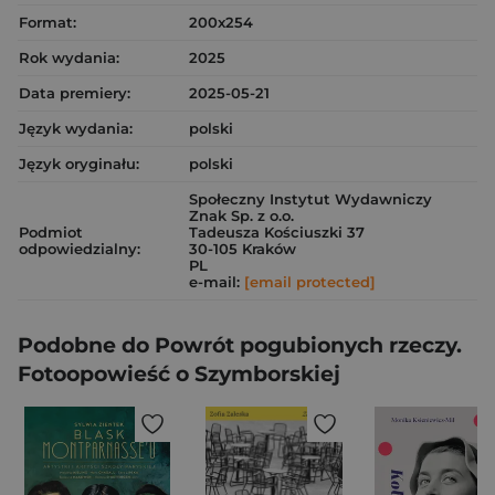
Format:
200x254
Rok wydania:
2025
Data premiery:
2025-05-21
Język wydania:
polski
Język oryginału:
polski
Społeczny Instytut Wydawniczy
Znak Sp. z o.o.
Podmiot
Tadeusza Kościuszki 37
odpowiedzialny:
30-105 Kraków
PL
e-mail:
[email protected]
Podobne do Powrót pogubionych rzeczy.
Fotoopowieść o Szymborskiej