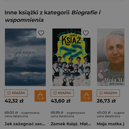
Inne książki z kategorii
Biografie i
wspomnienia
KSIĄŻKA
KSIĄŻKA
KSIĄŻKA
42,32 zł
43,60 zł
26,73 zł
69,00 zł
69,99 zł
40,00 zł
- sugerowana
- sugerowana
- sugerowa
cena detaliczna
cena detaliczna
cena detaliczna
Jak zażegnać zaciemnienie
Zamek Książ. Historia opowiedziana głosami służących