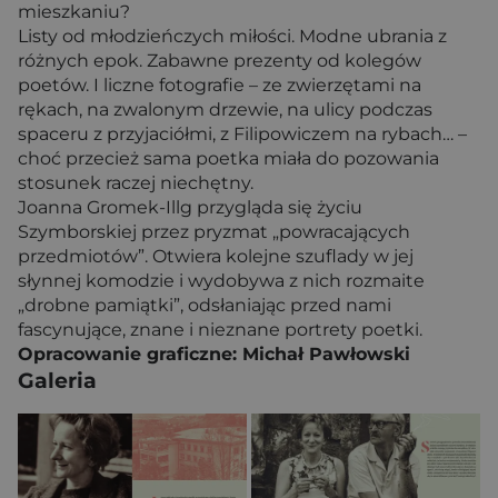
mieszkaniu?
Listy od młodzieńczych miłości. Modne ubrania z
różnych epok. Zabawne prezenty od kolegów
poetów. I liczne fotografie – ze zwierzętami na
rękach, na zwalonym drzewie, na ulicy podczas
spaceru z przyjaciółmi, z Filipowiczem na rybach… –
choć przecież sama poetka miała do pozowania
stosunek raczej niechętny.
Joanna Gromek-Illg przygląda się życiu
Szymborskiej przez pryzmat „powracających
przedmiotów”. Otwiera kolejne szuflady w jej
słynnej komodzie i wydobywa z nich rozmaite
„drobne pamiątki”, odsłaniając przed nami
fascynujące, znane i nieznane portrety poetki.
Opracowanie graficzne: Michał Pawłowski
Galeria