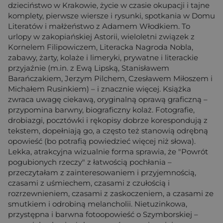
dzieciństwo w Krakowie, życie w czasie okupacji i tajne
komplety, pierwsze wiersze i rysunki, spotkania w Domu
Literatów i małżeństwo z Adamem Włodkiem. To
urlopy w zakopiańskiej Astorii, wieloletni związek z
Kornelem Filipowiczem, Literacka Nagroda Nobla,
zabawy, żarty, kolaże i limeryki, prywatne i literackie
przyjaźnie (m.in. z Ewą Lipską, Stanisławem
Barańczakiem, Jerzym Pilchem, Czesławem Miłoszem i
Michałem Rusinkiem) – i znacznie więcej. Książka
zwraca uwagę ciekawą, oryginalną oprawą graficzną –
przypomina barwny, biograficzny kolaż. Fotografie,
drobiazgi, pocztówki i rękopisy dobrze korespondują z
tekstem, dopełniają go, a często też stanowią odrębną
opowieść (bo potrafią powiedzieć więcej niż słowa).
Lekka, atrakcyjna wizualnie forma sprawia, że "Powrót
pogubionych rzeczy" z łatwością pochłania –
przeczytałam z zainteresowaniem i przyjemnością,
czasami z uśmiechem, czasami z czułością i
rozrzewnieniem, czasami z zaskoczeniem, a czasami ze
smutkiem i odrobiną melancholii. Nietuzinkowa,
przystępna i barwna fotoopowieść o Szymborskiej –