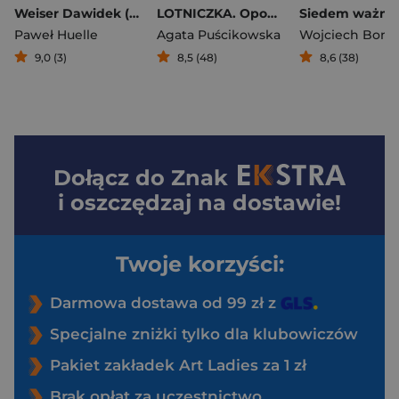
Weiser Dawidek (2026)
LOTNICZKA. Opowieść o Janinie Lewandowskiej
Paweł Huelle
Agata Puścikowska
9,0 (3)
8,5 (48)
8,6 (38)
Dołącz do
Znak
i oszczędzaj na dostawie!
Twoje korzyści:
Darmowa dostawa od 99 zł z
Specjalne zniżki tylko dla klubowiczów
Pakiet zakładek Art Ladies za 1 zł
Brak opłat za uczestnictwo