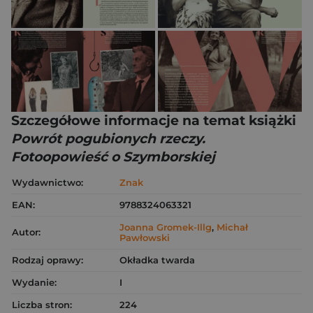
Szczegółowe informacje na temat książki
Powrót pogubionych rzeczy.
Fotoopowieść o Szymborskiej
Wydawnictwo:
Znak
EAN:
9788324063321
Joanna Gromek-Illg
,
Michał
Autor:
Pawłowski
Rodzaj oprawy:
Okładka twarda
Wydanie:
I
Liczba stron:
224