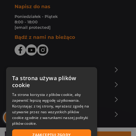
Napisz do nas
Poniedziałek - Piątek
8:00 - 18:00
[email protected]
Bądź z nami na bieżąco
O Księgarni Znak
Ta strona używa plików
cookie
Zakupy u nas
Ta strona korzysta z plików cookie, aby
Nasza oferta
zapewnić lepszą wygodę użytkowania.
Korzystając z tej strony, wyrażasz zgodę na
używanie przez nas wszystkich plików
Nasi autorzy
cookie zgodnie z warunkami naszej polityki
plików cookie.
ZAAKCEPTUJ ZGODY