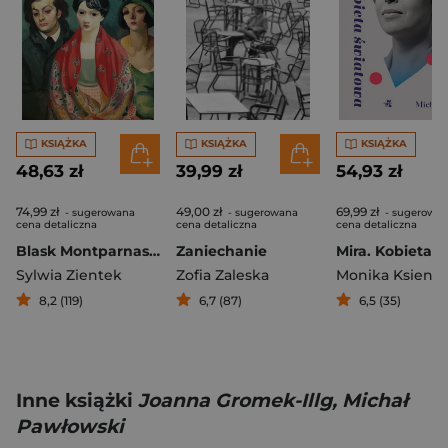
KSIĄŻKA
KSIĄŻKA
KSIĄŻKA
48,63 zł
39,99 zł
54,93 zł
74,99 zł
49,00 zł
69,99 zł
- sugerowana
- sugerowana
- sugerowa
cena detaliczna
cena detaliczna
cena detaliczna
Blask Montparnasse'u. Artystki i artyści Szkoły Paryskiej
Zaniechanie
Sylwia Zientek
Zofia Zaleska
8,2 (119)
6,7 (87)
6,5 (35)
Inne książki
Joanna Gromek-Illg, Michał
Pawłowski