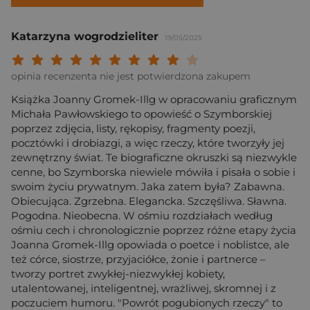
Katarzyna wogrodzieliter
19/05/2025
Twoja ocena: Beznadziejna 1/10"
Twoja ocena: Bardzo słaba 2/10"
Twoja ocena: Słaba 3/10"
Twoja ocena: Może być 4/10"
Twoja ocena: Przeciętna 5/10"
Twoja ocena: Dobra 6/10"
Twoja ocena: Bardzo dobra 7/10"
Twoja ocena: Rewelacyjna 8/10
Twoja ocena: Wybitna 9/10
Twoja ocena: Arcydzieło
opinia recenzenta nie jest potwierdzona zakupem
Książka Joanny Gromek-Illg w opracowaniu graficznym
Michała Pawłowskiego to opowieść o Szymborskiej
poprzez zdjęcia, listy, rękopisy, fragmenty poezji,
pocztówki i drobiazgi, a więc rzeczy, które tworzyły jej
zewnętrzny świat. Te biograficzne okruszki są niezwykle
cenne, bo Szymborska niewiele mówiła i pisała o sobie i
swoim życiu prywatnym. Jaka zatem była? Zabawna.
Obiecująca. Zgrzebna. Elegancka. Szczęśliwa. Sławna.
Pogodna. Nieobecna. W ośmiu rozdziałach według
ośmiu cech i chronologicznie poprzez różne etapy życia
Joanna Gromek-Illg opowiada o poetce i noblistce, ale
też córce, siostrze, przyjaciółce, żonie i partnerce –
tworzy portret zwykłej-niezwykłej kobiety,
utalentowanej, inteligentnej, wrażliwej, skromnej i z
poczuciem humoru. "Powrót pogubionych rzeczy" to