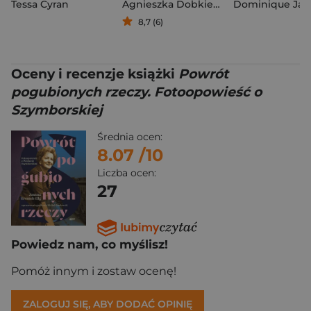
Tessa Cyran
Agnieszka Dobkiewicz
Dominique Jar
,
Mykytyszyn M
8,7 (6)
Oceny i recenzje książki
Powrót
pogubionych rzeczy. Fotoopowieść o
Szymborskiej
Średnia ocen:
8.07
/10
Liczba ocen:
27
Powiedz nam, co myślisz!
Pomóż innym i zostaw ocenę!
ZALOGUJ SIĘ, ABY DODAĆ OPINIĘ