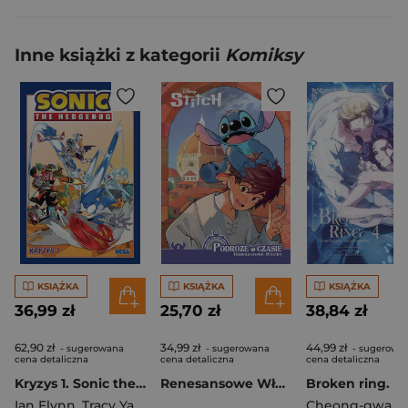
Inne książki z kategorii
Komiksy
KSIĄŻKA
KSIĄŻKA
KSIĄŻKA
36,99 zł
25,70 zł
38,84 zł
62,90 zł
34,99 zł
44,99 zł
- sugerowana
- sugerowana
- sugerowa
cena detaliczna
cena detaliczna
cena detaliczna
Kryzys 1. Sonic the Hedgehog. Tom 9 wyd. 2
Renesansowe Włochy. Stitch. Podróże w czasie. Tom 2
Ian Flynn
,
Tracy Yardley
,
Jack Lawrence
Cheong-gwa
,
Kim