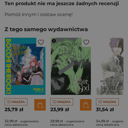
Ten produkt nie ma jeszcze żadnych recenzji
Pomóż innym i zostaw ocenę!
Z tego samego wydawnictwa
KSIĄŻKA
KSIĄŻKA
KSIĄŻKA
25,79 zł
23,99 zł
31,54 zł
32,99 zł
29,99 zł
34,99 zł
- sugerowana
- sugerowana
- sugerowa
cena detaliczna
cena detaliczna
cena detaliczna