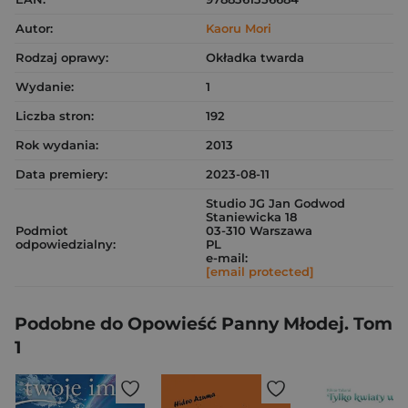
Autor:
Kaoru Mori
Rodzaj oprawy:
Okładka twarda
Wydanie:
1
Liczba stron:
192
Rok wydania:
2013
Data premiery:
2023-08-11
Studio JG Jan Godwod
Staniewicka 18
Podmiot
03-310 Warszawa
odpowiedzialny:
PL
e-mail:
[email protected]
Podobne do Opowieść Panny Młodej. Tom
1