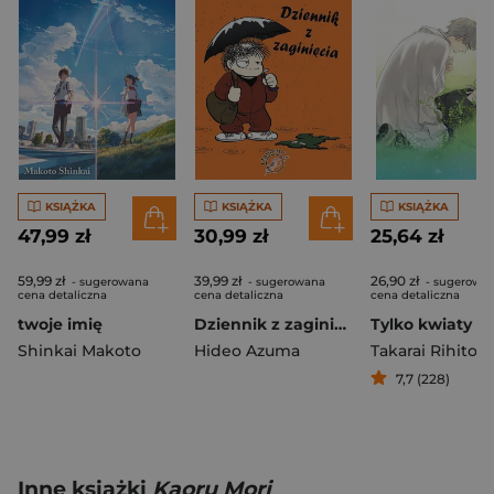
KSIĄŻKA
KSIĄŻKA
KSIĄŻKA
47,99 zł
30,99 zł
25,64 zł
59,99 zł
39,99 zł
26,90 zł
- sugerowana
- sugerowana
- sugerowa
cena detaliczna
cena detaliczna
cena detaliczna
twoje imię
Dziennik z zaginięcia
Shinkai Makoto
Hideo Azuma
Takarai Rihito
7,7 (228)
Inne książki
Kaoru Mori