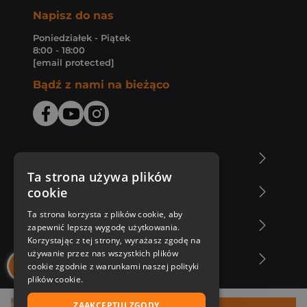
Napisz do nas
Poniedziałek - Piątek
8:00 - 18:00
[email protected]
Bądź z nami na bieżąco
O Księgarni Znak
Ta strona używa plików
cookie
Zakupy u nas
Ta strona korzysta z plików cookie, aby
Nasza oferta
zapewnić lepszą wygodę użytkowania.
Korzystając z tej strony, wyrażasz zgodę na
używanie przez nas wszystkich plików
Nasi autorzy
cookie zgodnie z warunkami naszej polityki
plików cookie.
ZAAKCEPTUJ ZGODY