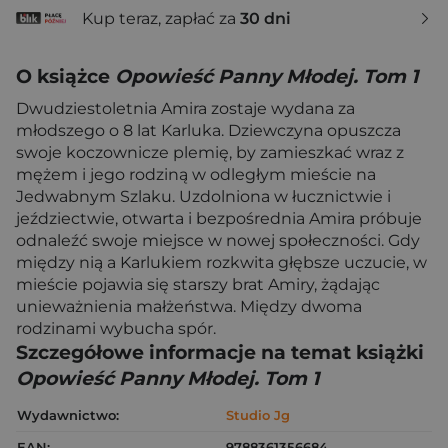
Kup teraz, zapłać za
30 dni
O książce
Opowieść Panny Młodej. Tom 1
Dwudziestoletnia Amira zostaje wydana za
młodszego o 8 lat Karluka. Dziewczyna opuszcza
swoje koczownicze plemię, by zamieszkać wraz z
mężem i jego rodziną w odległym mieście na
Jedwabnym Szlaku. Uzdolniona w łucznictwie i
jeździectwie, otwarta i bezpośrednia Amira próbuje
odnaleźć swoje miejsce w nowej społeczności. Gdy
między nią a Karlukiem rozkwita głębsze uczucie, w
mieście pojawia się starszy brat Amiry, żądając
unieważnienia małżeństwa. Między dwoma
rodzinami wybucha spór.
Szczegółowe informacje na temat książki
Opowieść Panny Młodej. Tom 1
Wydawnictwo:
Studio Jg
EAN:
9788361356684