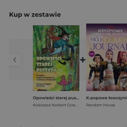
Kup w zestawie
+
Opowieści starej puszczy. Przygody Kinguńci...
Kościesza Norbert Grzegorz
Random House