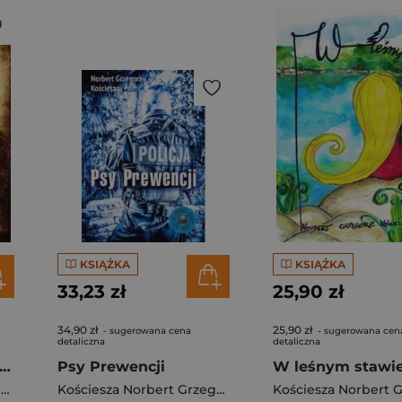
KSIĄŻKA
KSIĄŻKA
33,23 zł
25,90 zł
34,90 zł
25,90 zł
- sugerowana cena
- sugerowana cen
detaliczna
detaliczna
ielnica cudów Nasz PRL, lata 80
Psy Prewencji
W leśnym stawi
Kościesza Norbert Grzegorz
Kościesza Norbert Grzegorz