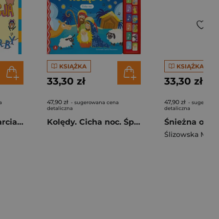
KSIĄŻKA
KSIĄŻKA
33,30 zł
33,30 zł
47,90 zł
47,90 zł
a
- sugerowana cena
- sugerowan
detaliczna
detaliczna
Lottie Brooks i narciarska turbo kompromitacja
Kolędy. Cicha noc. Śpiewamy i słuchamy
Ślizowska Moni