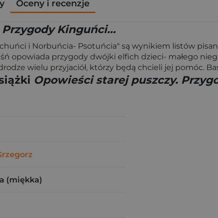
y
Oceny i recenzje
 Przygody Kinguńci...
huńci i Norbuńcia- Psotuńcia" są wynikiem listów pisan
Baśń opowiada przygody dwójki elfich dzieci- małego nie
odze wielu przyjaciół, którzy będą chcieli jej pomóc. Baś
siążki
Opowieści starej puszczy. Przygo
Grzegorz
a (miękka)