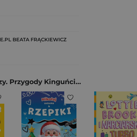
.PL BEATA FRĄCKIEWICZ
y. Przygody Kinguńci...