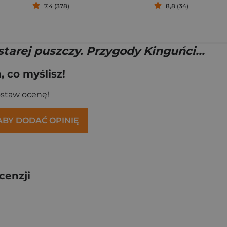
7,4 (378)
8,8 (34)
tarej puszczy. Przygody Kinguńci...
 co myślisz!
ostaw ocenę!
 ABY DODAĆ OPINIĘ
cenzji