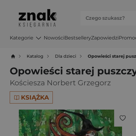
Kategorie
Nowości
Bestsellery
Zapowiedzi
Promo
Katalog
Dla dzieci
Opowieści starej pusz
Opowieści starej puszczy
Kościesza Norbert Grzegorz
KSIĄŻKA