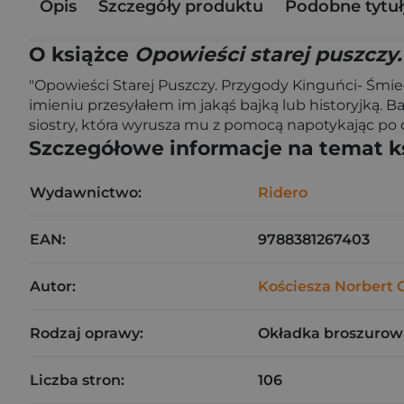
Opis
Szczegóły produktu
Podobne tytuł
O książce
Opowieści starej puszczy.
"Opowieści Starej Puszczy. Przygody Kinguńci- Śmiec
imieniu przesyłałem im jakąś bajką lub historyjką. 
siostry, która wyrusza mu z pomocą napotykając po dr
Szczegółowe informacje na temat k
Wydawnictwo:
Ridero
EAN:
9788381267403
Autor:
Kościesza Norbert 
Rodzaj oprawy:
Okładka broszurow
Liczba stron:
106