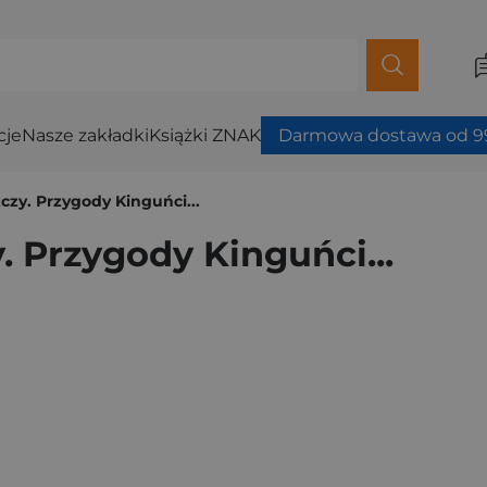
cje
Nasze zakładki
Książki ZNAK
Darmowa dostawa od 99
czy. Przygody Kinguńci...
. Przygody Kinguńci...