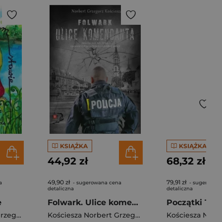
KSIĄŻKA
KSIĄŻKA
44,92 zł
68,32 zł
49,90 zł
79,91 zł
a
- sugerowana cena
- sugerowan
detaliczna
detaliczna
e
Folwark. Ulice komendanta
Kościesza Norbert Grzegorz
Kościesza Norbert Grzegorz