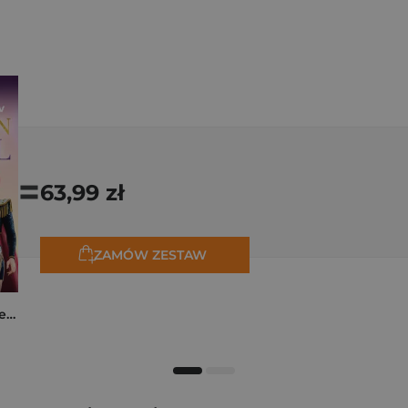
=
63,99 zł
ZAMÓW ZESTAW
K-popowe łowczynie demonów. Mój golden journal. Oficjalny dziennik