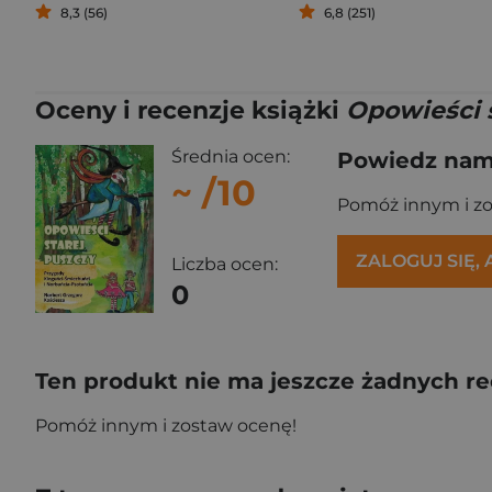
8,3 (56)
6,8 (251)
Oceny i recenzje książki
Opowieści s
Średnia ocen:
Powiedz nam,
~
/10
Pomóż innym i z
ZALOGUJ SIĘ,
Liczba ocen:
0
Ten produkt nie ma jeszcze żadnych re
Pomóż innym i zostaw ocenę!