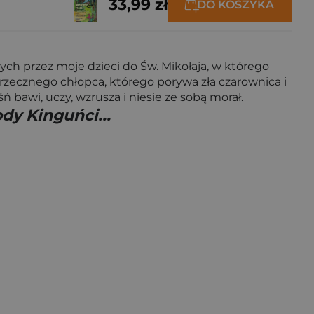
33,99 zł
DO KOSZYKA
ych przez moje dzieci do Św. Mikołaja, w którego
grzecznego chłopca, którego porywa zła czarownica i
ń bawi, uczy, wzrusza i niesie ze sobą morał.
dy Kinguńci...