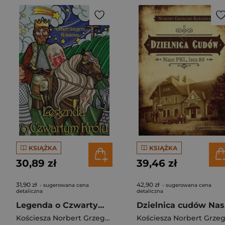
KSIĄŻKA
KSIĄŻKA
30,89 zł
39,46 zł
31,90 zł
42,90 zł
- sugerowana cena
- sugerowana cena
detaliczna
detaliczna
Legenda o Czwartym Królu
Dz
Kościesza Norbert Grzegorz