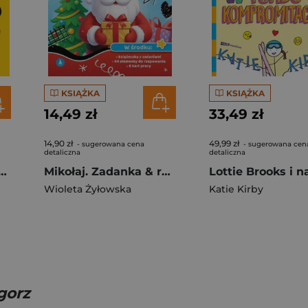
KSIĄŻKA
KSIĄŻKA
14,49 zł
33,49 zł
14,90 zł
49,99 zł
- sugerowana cena
- sugerowana cen
detaliczna
detaliczna
ting. Rewolucja w notowaniu
Mikołaj. Zadanka & rzepiki
Wioleta Żyłowska
Katie Kirby
gorz