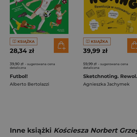
KSIĄŻKA
KSIĄŻKA
28,34 zł
39,99 zł
39,90 zł
59,99 zł
- sugerowana cena
- sugerowana cena
detaliczna
detaliczna
Futbol!
Sketchno
Alberto Bertolazzi
Agnieszka Jachymek
Inne książki
Kościesza Norbert Grze