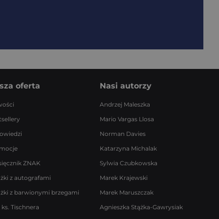
sza oferta
Nasi autorzy
ości
Andrzej Maleszka
sellery
Mario Vargas Llosa
owiedzi
Norman Davies
mocje
Katarzyna Michalak
sięcznik ZNAK
Sylwia Czubkowska
ążki z autografami
Marek Krajewski
ążki z barwionymi brzegami
Marek Maruszczak
 ks. Tischnera
Agnieszka Stążka-Gawrysiak