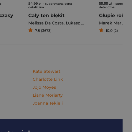
54,99 zł
59,99 zł
a
- sugerowana cena
- sugerowan
detaliczna
detaliczna
czasy
Cały ten błękit
Melissa Da Costa
,
Łukasz Müller
Marek Maruszc
7,8 (3673)
10,0 (2)
Kate Stewart
Charlotte Link
Jojo Moyes
Liane Moriarty
Joanna Tekieli