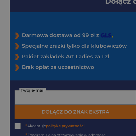
Dołącz
Darmowa dostawa od 99 zł z
Specjalne zniżki tylko dla klubowiczów
Pakiet zakładek Art Ladies za 1 zł
Brak opłat za uczestnictwo
Twój e-mail
DOŁĄCZ DO ZNAK EKSTRA
*
Akceptuję
politykę prywatności
*
Zgadzam się na otrzymywanie wiadomości