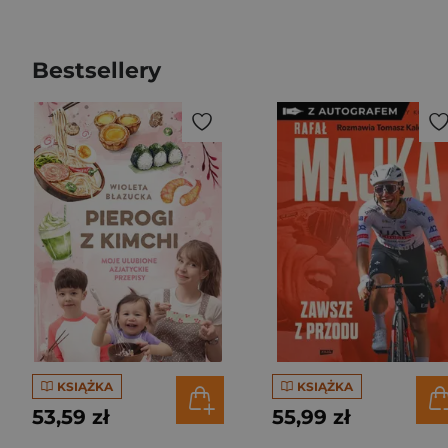
Bestsellery
KSIĄŻKA
KSIĄŻKA
53,59 zł
55,99 zł