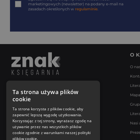
marketingowych (newsletter) na podany
e-mail
na
zasadach określonych w
regulaminie
.
O K
O na
Kont
Liter
Napisz do nas
Ta strona używa plików
Mapa
Poniedziałek - Piątek
cookie
8:00 - 18:00
Grup
[email protected]
Ta strona korzysta z plików cookie, aby
Liter
zapewnić lepszą wygodę użytkowania.
Bądź z nami na bieżąco
Korzystając z tej strony, wyrażasz zgodę na
Nasi 
używanie przez nas wszystkich plików
cookie zgodnie z warunkami naszej polityki
Prez
plików cookie.