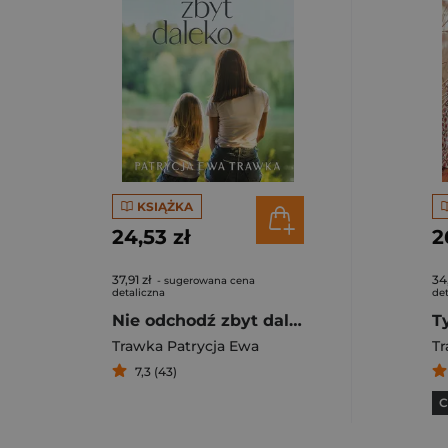
KSIĄŻKA
24,53 zł
2
37,91 zł
34
- sugerowana cena
detaliczna
det
Nie odchodź zbyt daleko
T
Trawka Patrycja Ewa
Tr
7,3 (43)
C