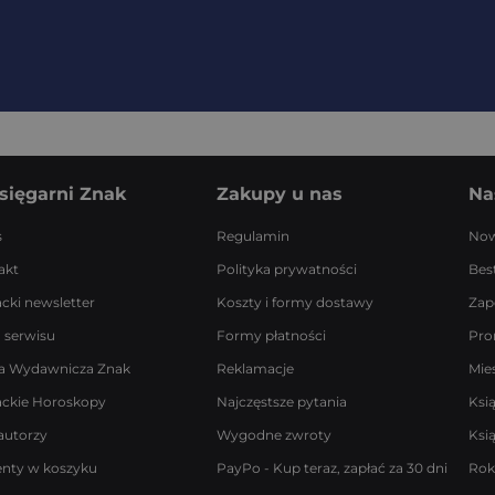
sięgarni Znak
Zakupy u nas
Na
s
Regulamin
Now
akt
Polityka prywatności
Best
acki newsletter
Koszty i formy dostawy
Zap
 serwisu
Formy płatności
Pro
a Wydawnicza Znak
Reklamacje
Mie
ackie Horoskopy
Najczęstsze pytania
Ksi
autorzy
Wygodne zwroty
Ksi
enty w koszyku
PayPo - Kup teraz, zapłać za 30 dni
Rok