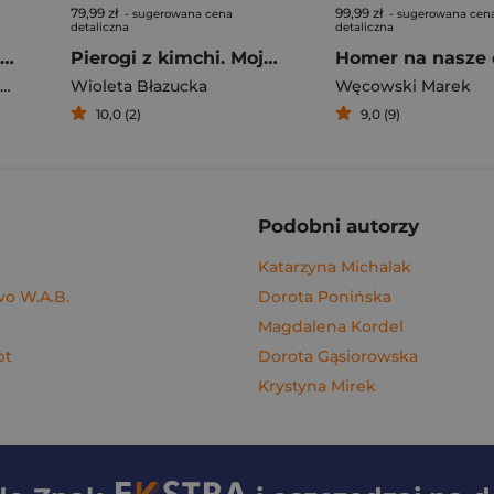
79,99 zł
99,99 zł
- sugerowana cena
- sugerowana cen
detaliczna
detaliczna
Rafał Majka. Zawsze z przodu. Rozmawia Tomasz Kalemba - książka z autografem
Pierogi z kimchi. Moje ulubione azjatyckie przepisy - książka z autografem
Homer na nasze 
Wioleta Błazucka
Węcowski Marek
10,0 (2)
9,0 (9)
Podobni autorzy
Katarzyna Michalak
o W.A.B.
Dorota Ponińska
Magdalena Kordel
pt
Dorota Gąsiorowska
Krystyna Mirek