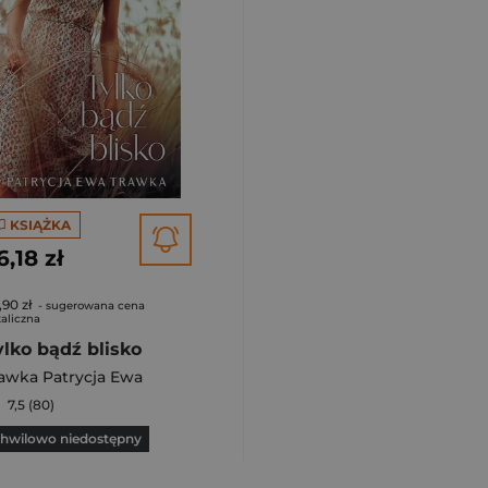
KSIĄŻKA
6,18 zł
,90 zł
- sugerowana cena
aliczna
ylko bądź blisko
awka Patrycja Ewa
7,5 (80)
hwilowo niedostępny