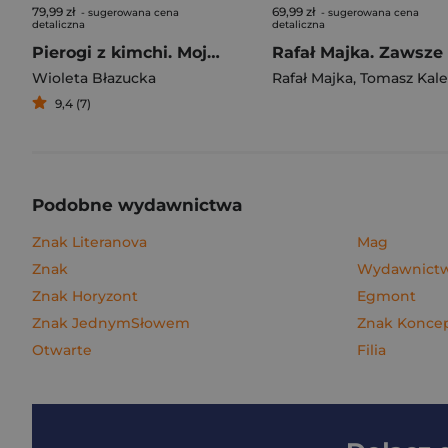
79,99 zł
69,99 zł
- sugerowana cena
- sugerowana cena
detaliczna
detaliczna
Pierogi z kimchi. Moje ulubione azjatyckie przepisy
Wioleta Błazucka
Rafał Majka
,
Tomasz Kalemba
9,4 (7)
Podobne wydawnictwa
Znak Literanova
Mag
Znak
Wydawnictw
Znak Horyzont
Egmont
Znak JednymSłowem
Znak Konce
Otwarte
Filia