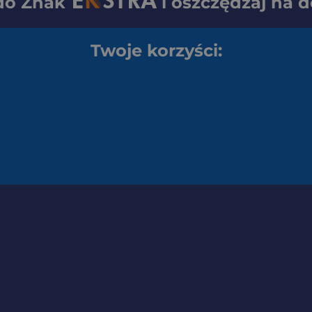
 do
Znak
i oszczędzaj na 
Twoje korzyści: