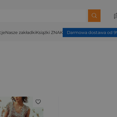
cje
Nasze zakładki
Książki ZNAK
Darmowa dostawa od 99