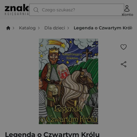
Czego szukasz?
Konto
Katalog
Dla dzieci
Legenda o Czwartym Królu
Legenda o Czwartym Królu