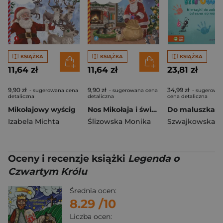
KSIĄŻKA
KSIĄŻKA
KSIĄŻKA
11,64 zł
11,64 zł
23,81 zł
9,90 zł
9,90 zł
34,99 zł
- sugerowana cena
- sugerowana cena
- sugerowa
detaliczna
detaliczna
cena detaliczna
Mikołajowy wyścig
Nos Mikołaja i świąteczne sreberko
Izabela Michta
Ślizowska Monika
Oceny i recenzje książki
Legenda o
Czwartym Królu
Średnia ocen:
8.29
/10
Liczba ocen: