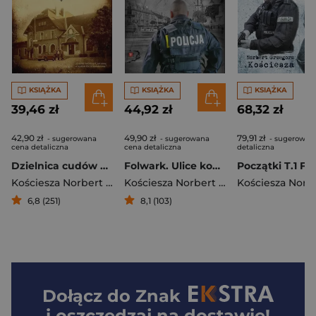
KSIĄŻKA
KSIĄŻKA
KSIĄŻKA
39,46 zł
44,92 zł
68,32 zł
42,90 zł
49,90 zł
79,91 zł
- sugerowana
- sugerowana
- sugerowan
cena detaliczna
cena detaliczna
detaliczna
Dzielnica cudów Nasz PRL, lata 80
Folwark. Ulice komendanta
Kościesza Norbert Grzegorz
Kościesza Norbert Grzegorz
6,8 (251)
8,1 (103)
Dołącz do
Znak
i oszczędzaj na dostawie!