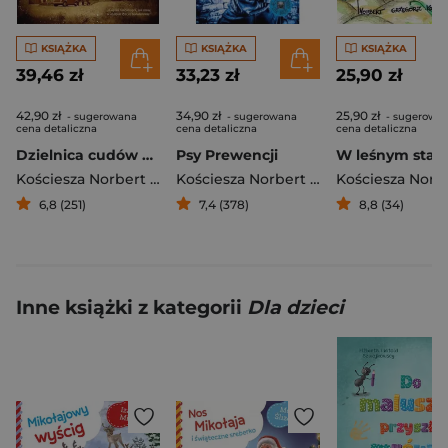
KSIĄŻKA
KSIĄŻKA
KSIĄŻKA
39,46 zł
33,23 zł
25,90 zł
42,90 zł
34,90 zł
25,90 zł
- sugerowana
- sugerowana
- sugerowa
cena detaliczna
cena detaliczna
cena detaliczna
Dzielnica cudów Nasz PRL, lata 80
Psy Prewencji
W leśnym staw
Kościesza Norbert Grzegorz
Kościesza Norbert Grzegorz
6,8 (251)
7,4 (378)
8,8 (34)
Inne książki z kategorii
Dla dzieci