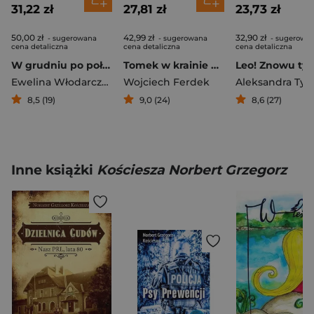
31,22 zł
27,81 zł
23,73 zł
50,00 zł
42,99 zł
32,90 zł
- sugerowana
- sugerowana
- sugerowa
cena detaliczna
cena detaliczna
cena detaliczna
W grudniu po południu, czyli trochę inny kalendarz adwentowy
Tomek w krainie piramid
Ewelina Włodarczyk
Wojciech Ferdek
Aleksandra Tyl
8,5 (19)
9,0 (24)
8,6 (27)
Inne książki
Kościesza Norbert Grzegorz