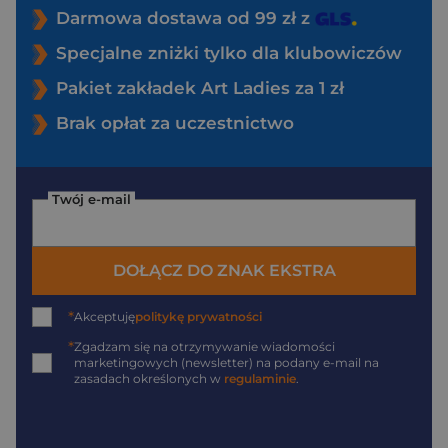
Darmowa dostawa od 99 zł z
Specjalne zniżki tylko dla klubowiczów
Pakiet zakładek Art Ladies za 1 zł
Brak opłat za uczestnictwo
Twój e-mail
DOŁĄCZ DO ZNAK EKSTRA
*
Akceptuję
politykę prywatności
*
Zgadzam się na otrzymywanie wiadomości
marketingowych (newsletter) na podany
e-mail
na
zasadach określonych w
regulaminie
.