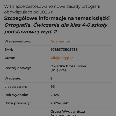
W książce zastosowano nowe zasady ortografii
obowiązujące od 2026 r.
Szczegółowe informacje na temat książki
Ortografia. Ćwiczenia dla klas 4-6 szkoły
podstawowej wyd. 2
Wydawnictwo:
Adamantan
EAN:
9788373505735
Autor:
Alicja Stypka
Okładka broszurowa
Rodzaj oprawy:
(miękka)
Wydanie:
2
Liczba stron:
96
Rok wydania:
2025
Data premiery:
2025-09-01
Grupa Wydawnicza
Adamantan s.c.