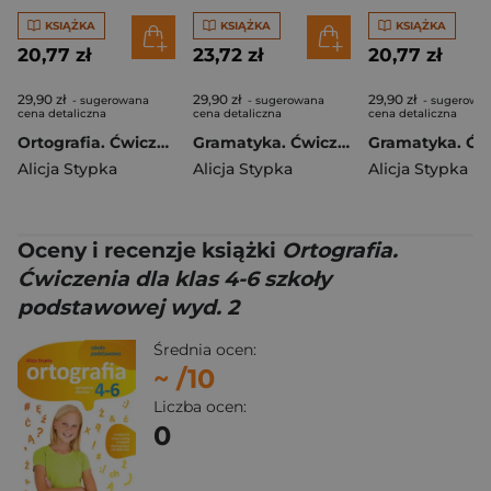
KSIĄŻKA
KSIĄŻKA
KSIĄŻKA
20,77 zł
23,72 zł
20,77 zł
29,90 zł
29,90 zł
29,90 zł
- sugerowana
- sugerowana
- sugerowa
cena detaliczna
cena detaliczna
cena detaliczna
Ortografia. Ćwiczenia dla klas 7-8 szkoły podstawowej wyd. 2
Gramatyka. Ćwiczenia dla klas 4-6 szkoły podstawowej wyd. 2
Alicja Stypka
Alicja Stypka
Alicja Stypka
Oceny i recenzje książki
Ortografia.
Ćwiczenia dla klas 4-6 szkoły
podstawowej wyd. 2
Średnia ocen:
~
/10
Liczba ocen:
0