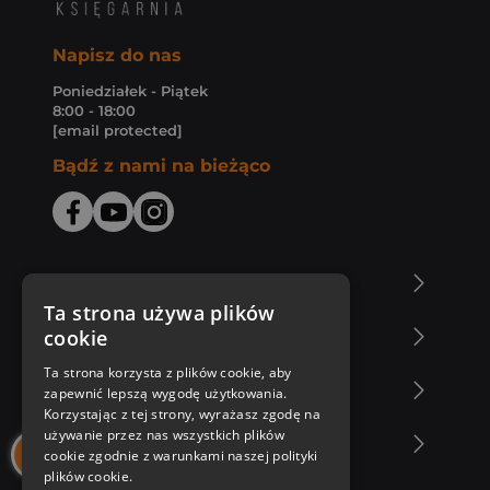
Napisz do nas
Poniedziałek - Piątek
8:00 - 18:00
[email protected]
Bądź z nami na bieżąco
O Księgarni Znak
Ta strona używa plików
cookie
Zakupy u nas
Ta strona korzysta z plików cookie, aby
Nasza oferta
zapewnić lepszą wygodę użytkowania.
Korzystając z tej strony, wyrażasz zgodę na
używanie przez nas wszystkich plików
Nasi autorzy
cookie zgodnie z warunkami naszej polityki
plików cookie.