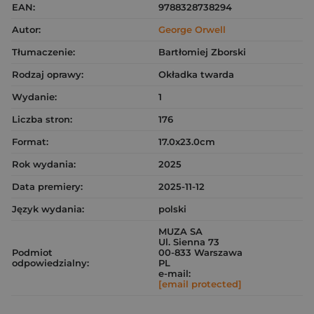
EAN:
9788328738294
Autor:
George Orwell
Tłumaczenie:
Bartłomiej Zborski
Rodzaj oprawy:
Okładka twarda
Wydanie:
1
Liczba stron:
176
Format:
17.0x23.0cm
Rok wydania:
2025
Data premiery:
2025-11-12
Język wydania:
polski
MUZA SA
Ul. Sienna 73
Podmiot
00-833 Warszawa
odpowiedzialny:
PL
e-mail:
[email protected]