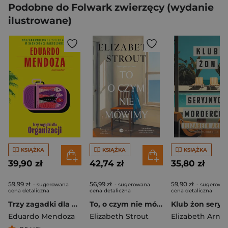
Podobne do Folwark zwierzęcy (wydanie
ilustrowane)
KSIĄŻKA
KSIĄŻKA
KSIĄŻKA
39,90 zł
42,74 zł
35,80 zł
59,99 zł
56,99 zł
59,90 zł
- sugerowana
- sugerowana
- sugerowa
cena detaliczna
cena detaliczna
cena detaliczna
Trzy zagadki dla Organizacji
To, o czym nie mówimy
Eduardo Mendoza
Elizabeth Strout
Elizabeth Arnot