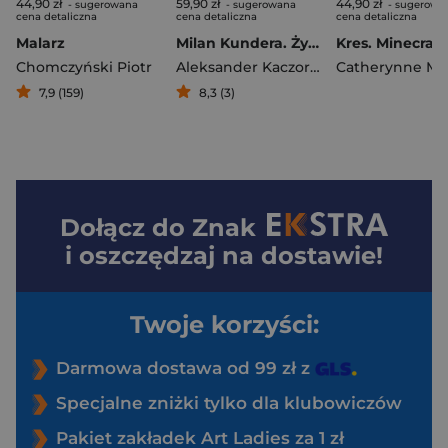
44,90 zł
59,90 zł
44,90 zł
- sugerowana
- sugerowana
- sugerowa
cena detaliczna
cena detaliczna
cena detaliczna
Malarz
Milan Kundera. Życie za zasłoną
Kres. Minecraft
Chomczyński Piotr
Aleksander Kaczorowski
7,9 (159)
8,3 (3)
Dołącz do
Znak
i oszczędzaj na dostawie!
Twoje korzyści:
Darmowa dostawa od 99 zł z
Specjalne zniżki tylko dla klubowiczów
Pakiet zakładek Art Ladies za 1 zł