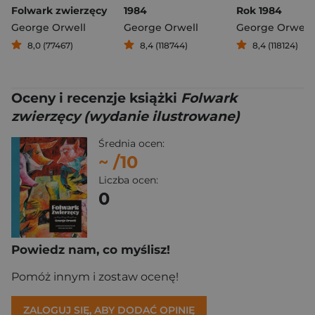
Folwark zwierzęcy
1984
Rok 1984
George Orwell
George Orwell
George Orwell
8,0 (77467)
8,4 (118744)
8,4 (118124)
Oceny i recenzje książki
Folwark
zwierzęcy (wydanie ilustrowane)
Średnia ocen:
~
/10
Liczba ocen:
0
Powiedz nam, co myślisz!
Pomóż innym i zostaw ocenę!
ZALOGUJ SIĘ, ABY DODAĆ OPINIĘ