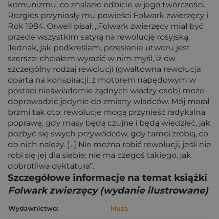
komunizmu, co znalazło odbicie w jego twórczości.
Rozgłos przyniosły mu powieści Folwark zwierzęcy i
Rok 1984. Orwell pisał: ,,Folwark zwierzęcy miał być
przede wszystkim satyrą na rewolucję rosyjską.
Jednak, jak podkreślam, przesłanie utworu jest
szersze: chciałem wyrazić w nim myśl, iż ów
szczególny rodzaj rewolucji (gwałtowna rewolucja
oparta na konspiracji, z motorem napędowym w
postaci nieświadomie żądnych władzy osób) może
doprowadzić jedynie do zmiany władców. Mój morał
brzmi tak oto: rewolucje mogą przynieść radykalna
poprawę, gdy masy będą czujne i będą wiedzieć, jak
pozbyć się swych przywódców, gdy tamci zrobią, co
do nich należy. [...] Nie można robić rewolucji, jeśli nie
robi się jej dla siebie; nie ma czegoś takiego, jak
dobrotliwa dyktatura”.
Szczegółowe informacje na temat książki
Folwark zwierzęcy (wydanie ilustrowane)
Wydawnictwo:
Muza