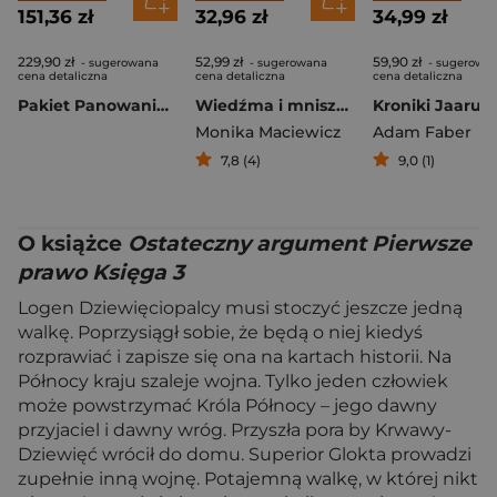
151,36 zł
32,96 zł
34,99 zł
229,90 zł
52,99 zł
59,90 zł
- sugerowana
- sugerowana
- sugerowa
cena detaliczna
cena detaliczna
cena detaliczna
Pakiet Panowanie smoka / Ogień i krew. Tom 1-2
Wiedźma i mniszka
Monika Maciewicz
Adam Faber
7,8 (4)
9,0 (1)
O książce
Ostateczny argument Pierwsze
prawo Księga 3
Logen Dziewięciopalcy musi stoczyć jeszcze jedną
walkę. Poprzysiągł sobie, że będą o niej kiedyś
rozprawiać i zapisze się ona na kartach historii. Na
Północy kraju szaleje wojna. Tylko jeden człowiek
może powstrzymać Króla Północy – jego dawny
przyjaciel i dawny wróg. Przyszła pora by Krwawy-
Dziewięć wrócił do domu. Superior Glokta prowadzi
zupełnie inną wojnę. Potajemną walkę, w której nikt