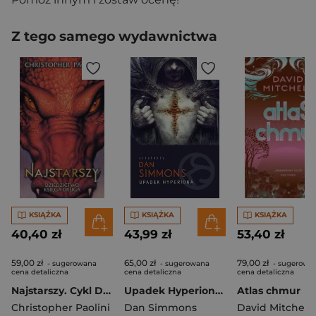
Z tego samego wydawnictwa
KSIĄŻKA
KSIĄŻKA
KSIĄŻKA
40,40 zł
43,99 zł
53,40 zł
59,00 zł
65,00 zł
79,00 zł
- sugerowana
- sugerowana
- sugerowa
cena detaliczna
cena detaliczna
cena detaliczna
Najstarszy. Cykl Dziedzictwo. Księga 2
Upadek Hyperiona. Hyperion. Tom 2
Atlas chmur
Christopher Paolini
Dan Simmons
David Mitchell