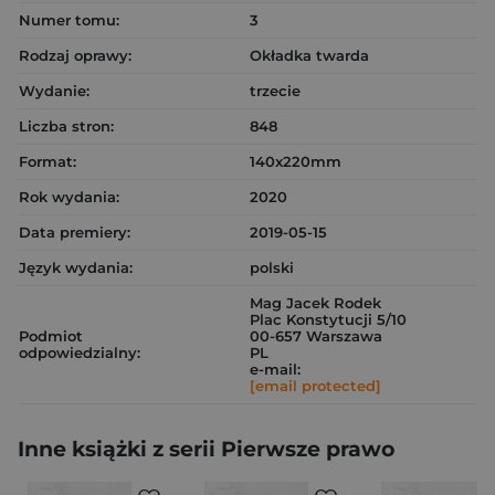
Numer tomu:
3
Rodzaj oprawy:
Okładka twarda
Wydanie:
trzecie
Liczba stron:
848
Format:
140x220mm
Rok wydania:
2020
Data premiery:
2019-05-15
Język wydania:
polski
Mag Jacek Rodek
Plac Konstytucji 5/10
Podmiot
00-657 Warszawa
odpowiedzialny:
PL
e-mail:
[email protected]
Inne książki z serii Pierwsze prawo