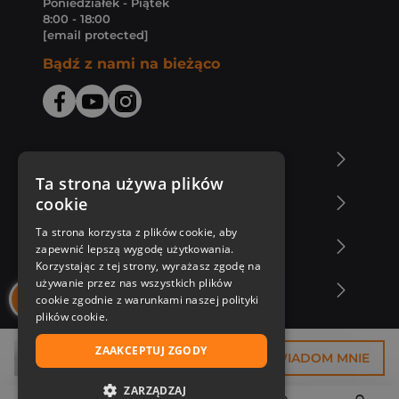
Poniedziałek - Piątek
8:00 - 18:00
[email protected]
Bądź z nami na bieżąco
O Księgarni Znak
Ta strona używa plików
cookie
Zakupy u nas
Ta strona korzysta z plików cookie, aby
Nasza oferta
zapewnić lepszą wygodę użytkowania.
Korzystając z tej strony, wyrażasz zgodę na
używanie przez nas wszystkich plików
Nasi autorzy
cookie zgodnie z warunkami naszej polityki
plików cookie.
ZAAKCEPTUJ ZGODY
36,75 zł
POWIADOM MNIE
ZARZĄDZAJ