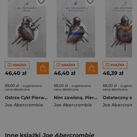
KSIĄŻKA
KSIĄŻKA
KSIĄŻKA
46,40 zł
46,40 zł
46,39 zł
69,00 zł
69,00 zł
69,00 zł
- sugerowana
- sugerowana
- sugerowa
cena detaliczna
cena detaliczna
cena detaliczna
Ostrze Cykl Pierwsze Prawo. Księga 1
Nim zawisną. Pierwsze prawo. Księga 2
Joe Abercrombie
Joe Abercrombie
Joe Abercromb
Inne książki
Joe Abercrombie