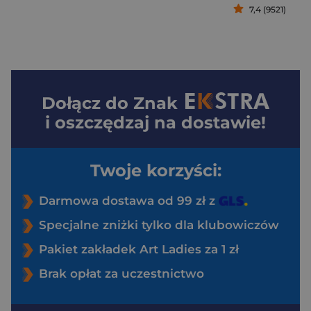
7,4 (9521)
Dołącz do
Znak
i oszczędzaj na dostawie!
Twoje korzyści:
Darmowa dostawa od 99 zł z
Specjalne zniżki tylko dla klubowiczów
Pakiet zakładek Art Ladies za 1 zł
Brak opłat za uczestnictwo