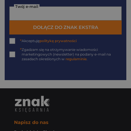
Twój e-mail
DOŁĄCZ DO ZNAK EKSTRA
*
Akceptuję
politykę prywatności
*
Zgadzam się na otrzymywanie wiadomości
marketingowych (newsletter) na podany
e-mail
na
zasadach określonych w
regulaminie
.
Napisz do nas