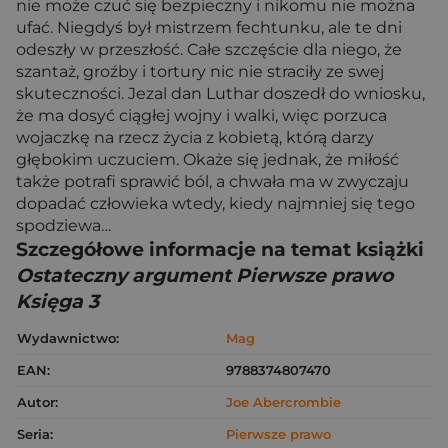
nie może czuć się bezpieczny i nikomu nie można
ufać. Niegdyś był mistrzem fechtunku, ale te dni
odeszły w przeszłość. Całe szczęście dla niego, że
szantaż, groźby i tortury nic nie straciły ze swej
skuteczności. Jezal dan Luthar doszedł do wniosku,
że ma dosyć ciągłej wojny i walki, więc porzuca
wojaczkę na rzecz życia z kobietą, którą darzy
głębokim uczuciem. Okaże się jednak, że miłość
także potrafi sprawić ból, a chwała ma w zwyczaju
dopadać człowieka wtedy, kiedy najmniej się tego
spodziewa…
Szczegółowe informacje na temat książki
Ostateczny argument Pierwsze prawo
Księga 3
Wydawnictwo:
Mag
EAN:
9788374807470
Autor:
Joe Abercrombie
Seria:
Pierwsze prawo