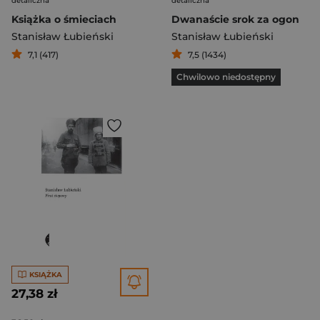
detaliczna
detaliczna
Książka o śmieciach
Dwanaście srok za ogon
Stanisław Łubieński
Stanisław Łubieński
7,1 (417)
7,5 (1434)
Chwilowo niedostępny
KSIĄŻKA
27,38 zł