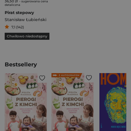
36,50 zł
- sugerowana cena
detaliczna
Pirat stepowy
Stanisław Łubieński
7,1 (142)
Chwilowo niedostępny
Bestsellery