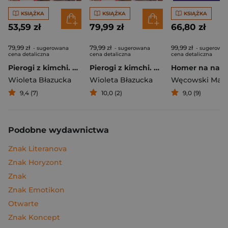
KSIĄŻKA
KSIĄŻKA
KSIĄŻKA
53,59 zł
79,99 zł
66,80 zł
79,99 zł
79,99 zł
99,99 zł
- sugerowana
- sugerowana
- sugerowa
cena detaliczna
cena detaliczna
cena detaliczna
Pierogi z kimchi. Moje ulubione azjatyckie przepisy
Pierogi z kimchi. Moje ulubione azjatyckie przepisy - książka z autografem
Wioleta Błazucka
Wioleta Błazucka
Węcowski Mar
9,4 (7)
10,0 (2)
9,0 (9)
Podobne wydawnictwa
Znak Literanova
Znak Horyzont
Znak
Znak Emotikon
Otwarte
Znak Koncept