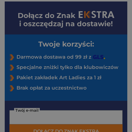
Dołącz do
Znak
i oszczędzaj na dostawie!
Twoje korzyści:
Darmowa dostawa od 99 zł z
Specjalne zniżki tylko dla klubowiczów
Pakiet zakładek Art Ladies za 1 zł
Brak opłat za uczestnictwo
Twój e-mail
DOŁĄCZ DO ZNAK EKSTRA