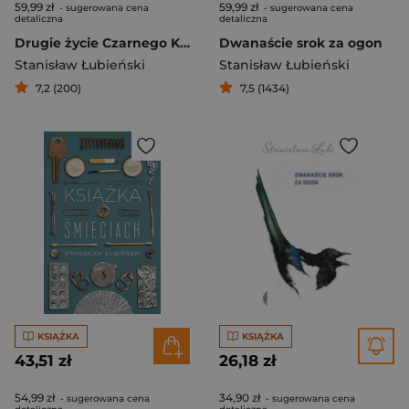
59,99 zł
59,99 zł
- sugerowana cena
- sugerowana cena
detaliczna
detaliczna
Drugie życie Czarnego Kota
Dwanaście srok za ogon
Stanisław Łubieński
Stanisław Łubieński
7,2 (200)
7,5 (1434)
KSIĄŻKA
KSIĄŻKA
43,51 zł
26,18 zł
54,99 zł
34,90 zł
- sugerowana cena
- sugerowana cena