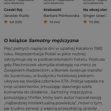
- sugerowana
- sugerowana
- sugerowa
cena detaliczna
cena detaliczna
cena detaliczna
Czeski Raj
Kraboszki
Na obcej ziemi
Jaroslav Rudis
Barbara Piórkowska
Singer Izrael Jo
6,8 (325)
7,6 (44)
7,0 (65)
O książce
Samotny mężczyzna
Pięć pełnych napięcia dni w upalnej Katalonii 1982
roku. Reprezentacja Polski w piłce nożnej
zatrzymuje się w podbarcelońskim hotelu. Podczas
gdy Piechniczek obmyśla strategię na mecz ze
Związkiem Radzieckim, a Boniek świętuje transfer
do Juventusu, w budynku hotelowej piekarni
ukrywa się dwójka członków ETA. Policja wpada na
trop uciekinierów, zmuszając dawnego szefa
komanda do działania… Samotny mężczyzna,
poruszający thriller, który sam autor nazwał swoją
„najbardziej intelektualną powieścią”, mówi o tym,
jak trudno zerwać z własną przeszłością, przede