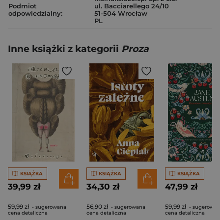
Podmiot
ul. Bacciarellego 24/10
odpowiedzialny:
51-504 Wrocław
PL
Inne książki z kategorii
Proza
KSIĄŻKA
KSIĄŻKA
KSIĄŻKA
39,99 zł
34,30 zł
47,99 zł
59,99 zł
56,90 zł
59,99 zł
- sugerowana
- sugerowana
- sugerowa
cena detaliczna
cena detaliczna
cena detaliczna