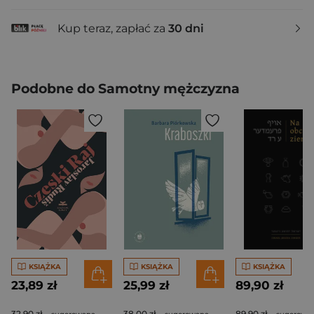
Kup teraz, zapłać za
30 dni
Podobne do Samotny mężczyzna
KSIĄŻKA
KSIĄŻKA
KSIĄŻKA
23,89 zł
25,99 zł
89,90 zł
32,90 zł
38,00 zł
89,90 zł