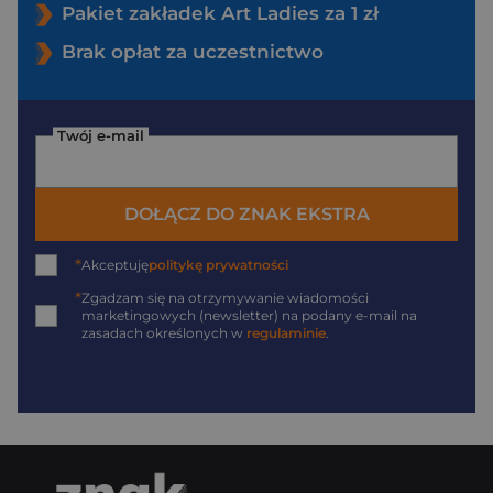
Pakiet zakładek Art Ladies za 1 zł
Brak opłat za uczestnictwo
Twój e-mail
DOŁĄCZ DO ZNAK EKSTRA
*
Akceptuję
politykę prywatności
*
Zgadzam się na otrzymywanie wiadomości
marketingowych (newsletter) na podany
e-mail
na
zasadach określonych w
regulaminie
.