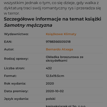
wszystkim jednak o tym, co się dzieje, gdy walka z
dyktaturą traci swój romantyczny rys i przeradza się
w terror.
Szczegółowe informacje na temat książki
Samotny mężczyzna
Wydawnictwo:
Książkowe Klimaty
EAN:
9788366505018
Autor:
Bernardo Atxaga
Okładka broszurowa ze
Rodzaj oprawy:
skrzydełkami
Liczba stron:
432
Format:
12.5x19.5cm
Rok wydania:
2020
Data premiery:
2020-10-02
Język wydania:
polski
krainaksiazek.pl Sp. z o.o.