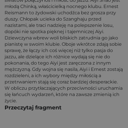
światów połączył los i miłość do jazzu. Aiyi Shao jest
młodą Chinką, właścicielką nocnego klubu. Ernest
Reismann to żydowski uchodźca bez grosza przy
duszy. Chłopak ucieka do Szanghaju przed
nazistami, ale traci nadzieję na polepszenie losu,
dopóki nie spotka pięknej i tajemniczej Aiyi.
Dziewczyna wbrew woli bliskich zatrudnia go jako
pianistę w swoim klubie. Oboje wkrótce zdają sobie
sprawę, że łączy ich coś więcej niż tylko pasja do
jazzu, ale dzielące ich różnice wydają się nie do
pokonania, do tego Aiyi jest zaręczona z innym
mężczyzną. Gdy wojna się nasila, Aiyi i Ernest zostają
rozdzieleni, a ich wybory między miłością a
przetrwaniem stają się coraz bardziej desperackie.
W obliczu przytłaczających przeciwności uruchamia
się łańcuch wydarzeń, które na zawsze zmienią ich
życie.
Przeczytaj fragment