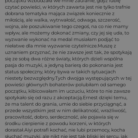
początku wzbudzała we mnie zaufanie, gdyż lubię
czytać powieści, w których zawarta jest nie tylko trafnie
dobrana tematyka mająca związek koniecznie z
miłością, ale walka, wytrwałość, odwaga, szczerość,
wojna, ale poszukiwanie tego czegoś, na co nie mamy
wpływ, ale możemy dokonać zmiany, czy jej się uda, to
wyzwanie wykonać na medal musiałam podjąć to
niełatwe dla mnie wyzwanie czytelnicze.Muszę z
uznaniem przyznać, że nie zawsze jest tak, że spotykają
się ze sobą dwa różne światy, których dzieli wspólna
pasja do muzyki, a jedyną barierą do pokonania jest
status społeczny, który bywa w takich sytuacjach
niestety bezwzględny.Tych dwojga występujących w tej
powieści głównych bohaterów polubiłam od samego
początku, kibicowałam im uczuciu, które to nie zawsze
spotykało się od razu z akceptacją.Ernest dzięki temu,
że ma talent do grania, umie do siebie przyciągnąć, a
przede wszystkim jest w nim delikatność, wrażliwość,
pracowitość, dobro, serdeczność, ale pojawia się w
środku cierpienie z powodu korzeni, w których
dorastał.Aiyi potrafi kochać, nie lubi przemocy, kocha
słuchać muzyki, ale nikt nie jest tak bliski jej sercu, jak