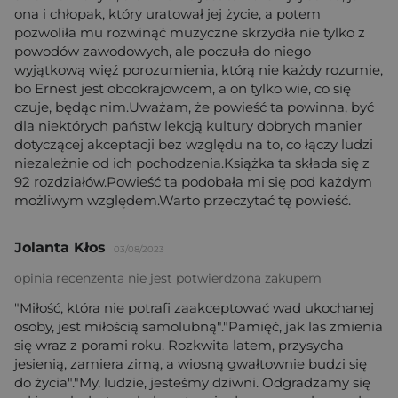
ona i chłopak, który uratował jej życie, a potem
pozwoliła mu rozwinąć muzyczne skrzydła nie tylko z
powodów zawodowych, ale poczuła do niego
wyjątkową więź porozumienia, którą nie każdy rozumie,
bo Ernest jest obcokrajowcem, a on tylko wie, co się
czuje, będąc nim.Uważam, że powieść ta powinna, być
dla niektórych państw lekcją kultury dobrych manier
dotyczącej akceptacji bez względu na to, co łączy ludzi
niezależnie od ich pochodzenia.Książka ta składa się z
92 rozdziałów.Powieść ta podobała mi się pod każdym
możliwym względem.Warto przeczytać tę powieść.
Jolanta Kłos
03/08/2023
opinia recenzenta nie jest potwierdzona zakupem
"Miłość, która nie potrafi zaakceptować wad ukochanej
osoby, jest miłością samolubną"."Pamięć, jak las zmienia
się wraz z porami roku. Rozkwita latem, przysycha
jesienią, zamiera zimą, a wiosną gwałtownie budzi się
do życia"."My, ludzie, jesteśmy dziwni. Odgradzamy się