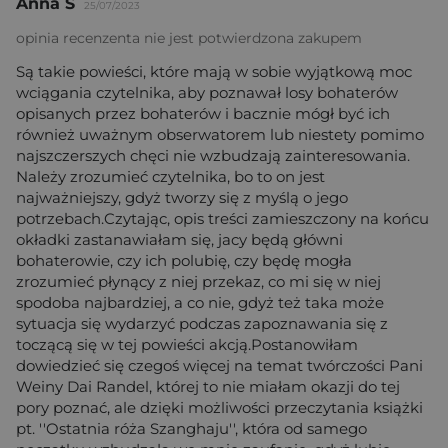
Anna S
25/07/2023
opinia recenzenta nie jest potwierdzona zakupem
Są takie powieści, które mają w sobie wyjątkową moc
wciągania czytelnika, aby poznawał losy bohaterów
opisanych przez bohaterów i bacznie mógł być ich
również uważnym obserwatorem lub niestety pomimo
najszczerszych chęci nie wzbudzają zainteresowania.
Należy zrozumieć czytelnika, bo to on jest
najważniejszy, gdyż tworzy się z myślą o jego
potrzebach.Czytając, opis treści zamieszczony na końcu
okładki zastanawiałam się, jacy będą główni
bohaterowie, czy ich polubię, czy będę mogła
zrozumieć płynący z niej przekaz, co mi się w niej
spodoba najbardziej, a co nie, gdyż też taka może
sytuacja się wydarzyć podczas zapoznawania się z
toczącą się w tej powieści akcją.Postanowiłam
dowiedzieć się czegoś więcej na temat twórczości Pani
Weiny Dai Randel, której to nie miałam okazji do tej
pory poznać, ale dzięki możliwości przeczytania książki
pt. ''Ostatnia róża Szanghaju'', która od samego