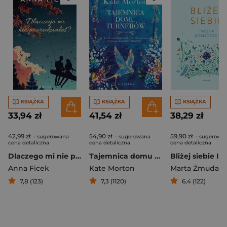
KSIĄŻKA
KSIĄŻKA
KSIĄŻKA
33,94 zł
41,54 zł
38,29 zł
42,99 zł
54,90 zł
59,90 zł
- sugerowana
- sugerowana
- sugerowa
cena detaliczna
cena detaliczna
cena detaliczna
Dlaczego mi nie powiedziałeś?
Tajemnica domu Turnerów
Anna Ficek
Kate Morton
7,8 (123)
7,3 (1120)
6,4 (122)