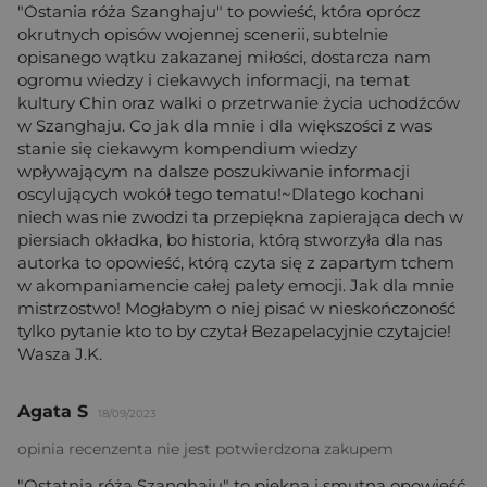
"Ostania róża Szanghaju" to powieść, która oprócz
okrutnych opisów wojennej scenerii, subtelnie
opisanego wątku zakazanej miłości, dostarcza nam
ogromu wiedzy i ciekawych informacji, na temat
kultury Chin oraz walki o przetrwanie życia uchodźców
w Szanghaju. Co jak dla mnie i dla większości z was
stanie się ciekawym kompendium wiedzy
wpływającym na dalsze poszukiwanie informacji
oscylujących wokół tego tematu!~Dlatego kochani
niech was nie zwodzi ta przepiękna zapierająca dech w
piersiach okładka, bo historia, którą stworzyła dla nas
autorka to opowieść, którą czyta się z zapartym tchem
w akompaniamencie całej palety emocji. Jak dla mnie
mistrzostwo! Mogłabym o niej pisać w nieskończoność
tylko pytanie kto to by czytał Bezapelacyjnie czytajcie!
Wasza J.K.
Agata S
18/09/2023
opinia recenzenta nie jest potwierdzona zakupem
"Ostatnia róża Szanghaju" to piękna i smutna opowieść