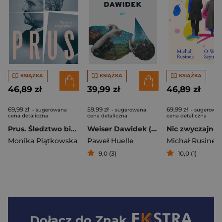
KSIĄŻKA
KSIĄŻKA
KSIĄŻKA
46,89 zł
39,99 zł
46,89 zł
69,99 zł
59,99 zł
69,99 zł
- sugerowana
- sugerowana
- sugerowa
cena detaliczna
cena detaliczna
cena detaliczna
Prus. Śledztwo biograficzne (2026)
Weiser Dawidek (2026)
Monika Piątkowska
Paweł Huelle
Michał Rusinek
9,0 (3)
10,0 (1)
Dołącz do
Znak