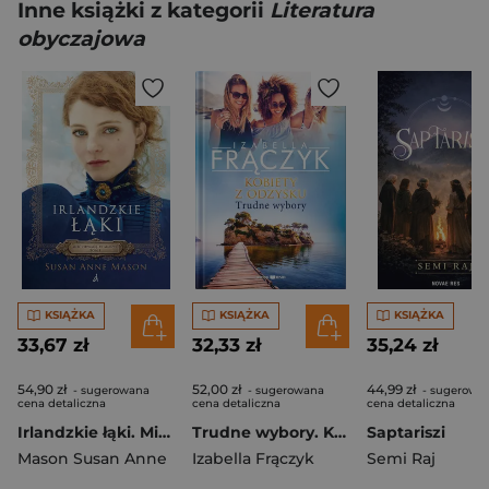
Inne książki z kategorii
Literatura
obyczajowa
KSIĄŻKA
KSIĄŻKA
KSIĄŻKA
33,67 zł
32,33 zł
35,24 zł
54,90 zł
52,00 zł
44,99 zł
- sugerowana
- sugerowana
- sugerowa
cena detaliczna
cena detaliczna
cena detaliczna
Irlandzkie łąki. Mieć odwagę by marzyć. Tom 1 wyd. 2026
Trudne wybory. Kobiety z odzysku. Tom 2 wyd. 2026
Saptariszi
Mason Susan Anne
Izabella Frączyk
Semi Raj