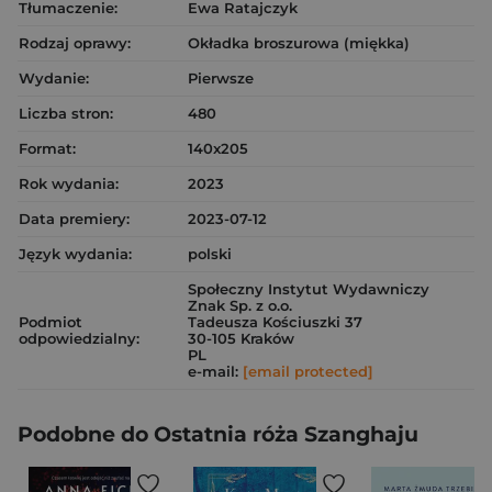
Tłumaczenie:
Ewa Ratajczyk
Rodzaj oprawy:
Okładka broszurowa (miękka)
Wydanie:
Pierwsze
Liczba stron:
480
Format:
140x205
Rok wydania:
2023
Data premiery:
2023-07-12
Język wydania:
polski
Społeczny Instytut Wydawniczy
Znak Sp. z o.o.
Podmiot
Tadeusza Kościuszki 37
odpowiedzialny:
30-105 Kraków
PL
e-mail:
[email protected]
Podobne do Ostatnia róża Szanghaju