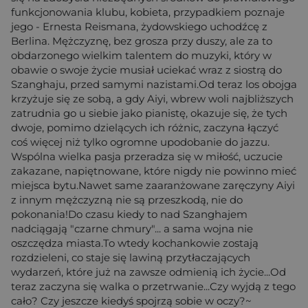
funkcjonowania klubu, kobieta, przypadkiem poznaje
jego - Ernesta Reismana, żydowskiego uchodźcę z
Berlina. Mężczyznę, bez grosza przy duszy, ale za to
obdarzonego wielkim talentem do muzyki, który w
obawie o swoje życie musiał uciekać wraz z siostrą do
Szanghaju, przed samymi nazistami.Od teraz los obojga
krzyżuje się ze sobą, a gdy Aiyi, wbrew woli najbliższych
zatrudnia go u siebie jako pianistę, okazuje się, że tych
dwoje, pomimo dzielących ich różnic, zaczyna łączyć
coś więcej niż tylko ogromne upodobanie do jazzu.
Wspólna wielka pasja przeradza się w miłość, uczucie
zakazane, napiętnowane, które nigdy nie powinno mieć
miejsca bytu.Nawet same zaaranżowane zaręczyny Aiyi
z innym mężczyzną nie są przeszkodą, nie do
pokonania!Do czasu kiedy to nad Szanghajem
nadciągają "czarne chmury"... a sama wojna nie
oszczędza miasta.To wtedy kochankowie zostają
rozdzieleni, co staje się lawiną przytłaczających
wydarzeń, które już na zawsze odmienią ich życie...Od
teraz zaczyna się walka o przetrwanie...Czy wyjdą z tego
cało? Czy jeszcze kiedyś spojrzą sobie w oczy?~