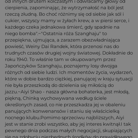
od innych drutem kolczastym i odwracamy głowy od
cierpienia, zapominając, że wytrzymałość na ból jest
rzeczą złudną. Bo choć różnimy się od siebie jak sól i
cukier, wszyscy mamy w żyłach krew, a w piersi serce, i
każdego czeka jednakowa śmierć, gdy spadnie na
niego bomba".~"Ostatnia róża Szanghaju" to
przepiękna, ujmująca, a zarazem obezwładniająca
powieść, Weiny Dai Randek, która przenosi nas do
trudnych czasów drugiej wojny światowej. Dokładnie do
roku 1940. To właśnie tam w okupowanym przez
Japończyków Szanghaju, poznajemy losy dwojga
różnych od siebie ludzi. Ich momentów życia, wydarzeń,
które w dobie bardzo ciężkiej, panującej w kraju sytuacji
nie była przeszkodą do dzielenia się miłością do
jazzu.~Aiyi Shao - nasza główna bohaterka, jest młodą,
piękną, Chinką wychowywana według ściele
określonych zasad, co nie przeszkadza jej w obaleniu
panujących konwenansów i staniu się właścicielką
nocnego klubu.Pomimo sprzeciwu najbliższych, Aiyi
jest w stanie zrobi wszystko, aby jej interes kwitnął.I tak
pewnego dnia podczas małych negocjacji, skupiających
się na zdobyciu niezbędnych środków do prawidłowego