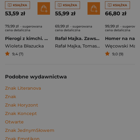
KSIĄŻKA
KSIĄŻKA
KSIĄŻKA
53,59 zł
55,99 zł
66,80 zł
79,99 zł
69,99 zł
99,99 zł
- sugerowana
- sugerowana
- sugerowa
cena detaliczna
cena detaliczna
cena detaliczna
Pierogi z kimchi. Moje ulubione azjatyckie przepisy
Rafał Majka. Zawsze z przodu. Rozmawia Tomasz Kalemba - książka z autografem
Wioleta Błazucka
Rafał Majka
,
Tomasz Kalemba
Węcowski Mar
9,4 (7)
9,0 (9)
Podobne wydawnictwa
Znak Literanova
Znak
Znak Horyzont
Znak Koncept
Otwarte
Znak JednymSłowem
Znak Emotikon