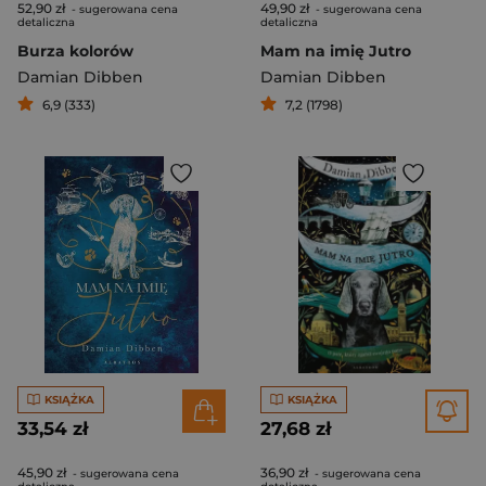
52,90 zł
49,90 zł
- sugerowana cena
- sugerowana cena
detaliczna
detaliczna
Burza kolorów
Mam na imię Jutro
Damian Dibben
Damian Dibben
6,9 (333)
7,2 (1798)
KSIĄŻKA
KSIĄŻKA
33,54 zł
27,68 zł
45,90 zł
36,90 zł
- sugerowana cena
- sugerowana cena