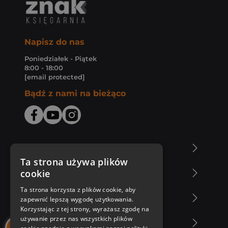
Napisz do nas
Poniedziałek - Piątek
8:00 - 18:00
[email protected]
Bądź z nami na bieżąco
O Księgarni Znak
Ta strona używa plików
cookie
Zakupy u nas
Ta strona korzysta z plików cookie, aby
Nasza oferta
zapewnić lepszą wygodę użytkowania.
Korzystając z tej strony, wyrażasz zgodę na
używanie przez nas wszystkich plików
Nasi autorzy