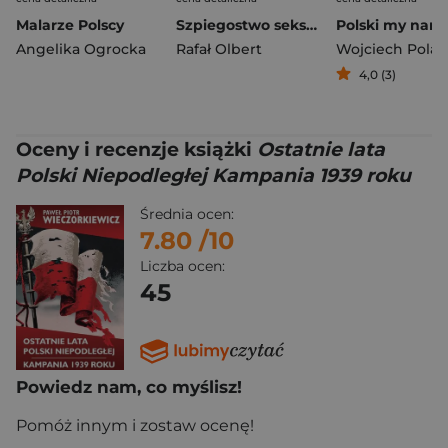
Malarze Polscy
Szpiegostwo seksualne w PRL. Wykorzystywanie materiałów kompromitujących do prób werbunku dyplomatów zagranicznych przez SB
Polski my naró
Angelika Ogrocka
Rafał Olbert
Wojciech Polak
4,0 (3)
Oceny i recenzje książki
Ostatnie lata
Polski Niepodległej Kampania 1939 roku
Średnia ocen:
7.80
/10
Liczba ocen:
45
Powiedz nam, co myślisz!
Pomóż innym i zostaw ocenę!