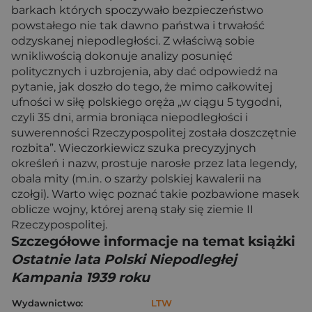
barkach których spoczywało bezpieczeństwo
powstałego nie tak dawno państwa i trwałość
odzyskanej niepodległości. Z właściwą sobie
wnikliwością dokonuje analizy posunięć
politycznych i uzbrojenia, aby dać odpowiedź na
pytanie, jak doszło do tego, że mimo całkowitej
ufności w siłę polskiego oręża „w ciągu 5 tygodni,
czyli 35 dni, armia broniąca niepodległości i
suwerenności Rzeczypospolitej została doszczętnie
rozbita”. Wieczorkiewicz szuka precyzyjnych
określeń i nazw, prostuje narosłe przez lata legendy,
obala mity (m.in. o szarży polskiej kawalerii na
czołgi). Warto więc poznać takie pozbawione masek
oblicze wojny, której areną stały się ziemie II
Rzeczypospolitej.
Szczegółowe informacje na temat książki
Ostatnie lata Polski Niepodległej
Kampania 1939 roku
Wydawnictwo:
LTW