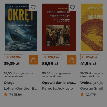
KSIĄŻKA
KSIĄŻKA
KSIĄŻKA
39,39 zł
85,99 zł
41,94 zł
65,00 zł
110,00 zł
59,90 zł
- sugerowana
- sugerowana
- sugerowa
cena detaliczna
cena detaliczna
cena detaliczna
Okręt
Opowiadania chasyǳkie i ludowe.
Lothar-Gunther Buchheim
Perec Icchok Lejb
7,9 (1559)
7,2 (179)