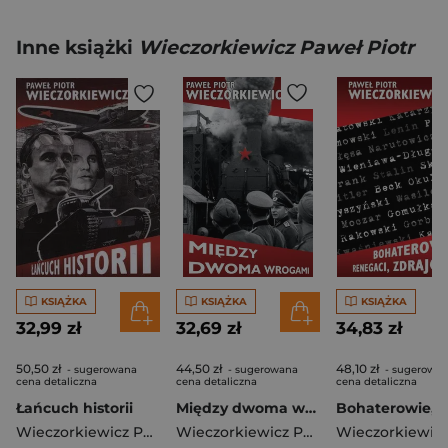
Inne książki
Wieczorkiewicz Paweł Piotr
KSIĄŻKA
KSIĄŻKA
KSIĄŻKA
32,99 zł
32,69 zł
34,83 zł
50,50 zł
44,50 zł
48,10 zł
- sugerowana
- sugerowana
- sugerowa
cena detaliczna
cena detaliczna
cena detaliczna
Łańcuch historii
Między dwoma wrogami Studia i publicystyka
Wieczorkiewicz Paweł Piotr
Wieczorkiewicz Paweł Piotr