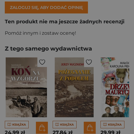
ZALOGUJ SIĘ, ABY DODAĆ OPINIĘ
Ten produkt nie ma jeszcze żadnych recenzji
Pomóż innym i zostaw ocenę!
Z tego samego wydawnictwa
KSIĄŻKA
KSIĄŻKA
KSIĄŻKA
24,99 zł
27,84 zł
29,99 zł