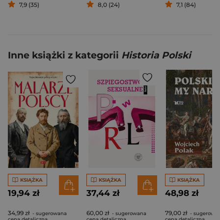
7,9 (35)
8,0 (24)
7,1 (84)
Inne książki z kategorii
Historia Polski
KSIĄŻKA
KSIĄŻKA
KSIĄŻKA
19,94 zł
37,44 zł
48,98 zł
34,99 zł
60,00 zł
79,00 zł
- sugerowana
- sugerowana
- sugerowa
cena detaliczna
cena detaliczna
cena detaliczna