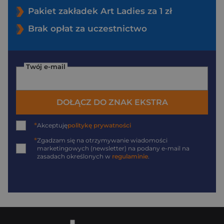
Pakiet zakładek Art Ladies za 1 zł
Brak opłat za uczestnictwo
Twój e-mail
DOŁĄCZ DO ZNAK EKSTRA
*
Akceptuję
politykę prywatności
*
Zgadzam się na otrzymywanie wiadomości
marketingowych (newsletter) na podany
e-mail
na
zasadach określonych w
regulaminie
.