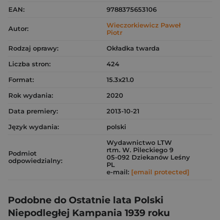
EAN:
9788375653106
Wieczorkiewicz Paweł
Autor:
Piotr
Rodzaj oprawy:
Okładka twarda
Liczba stron:
424
Format:
15.3x21.0
Rok wydania:
2020
Data premiery:
2013-10-21
Język wydania:
polski
Wydawnictwo LTW
rtm. W. Pileckiego 9
Podmiot
05-092 Dziekanów Leśny
odpowiedzialny:
PL
e-mail:
[email protected]
Podobne do Ostatnie lata Polski
Niepodległej Kampania 1939 roku