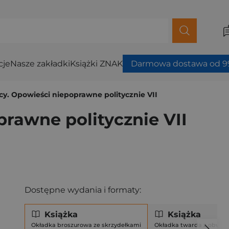
cje
Nasze zakładki
Książki ZNAK
Darmowa dostawa od 99
cy. Opowieści niepoprawne politycznie VII
prawne politycznie VII
Dostępne wydania i formaty:
Książka
Książka
Okładka broszurowa ze skrzydełkami
Okładka twarda z obwol