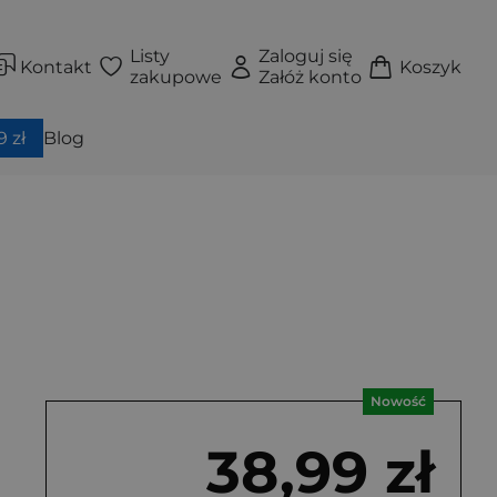
Listy
Zaloguj się
Kontakt
Koszyk
zakupowe
Załóż konto
 zł
Blog
Nowość
38,99 zł
utą