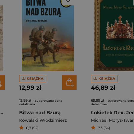
KSIĄŻKA
KSIĄŻKA
12,99 zł
46,89 zł
12,99 zł
69,99 zł
- sugerowana cena
- sugerowana cen
detaliczna
detaliczna
s-chan. Architekt nowoczesnego świata
Bitwa nad Bzurą
Kowalski Włodzimierz
Michael Morys-Twa
6,7 (52)
7,3 (36)