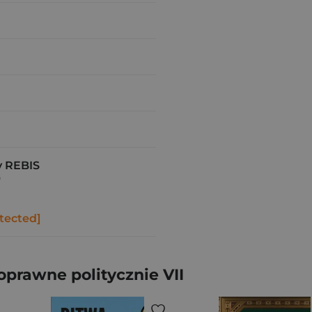
 REBIS
9
tected]
prawne politycznie VII