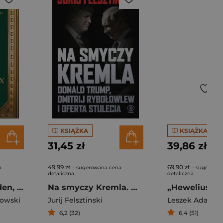
KSIĄŻKA
KSIĄŻKA
31,45 zł
39,86 zł
49,99 zł
69,90 zł
a
- sugerowana cena
- sugerowa
detaliczna
detaliczna
Łokietek Rex. Jeden, by wszystkimi rządzić
Na smyczy Kremla. Donald Trump, Dmitrij Rybołowlew i oferta stulecia
rowski
Jurij Felsztinski
Leszek Adamcz
6,2 (32)
6,4 (51)