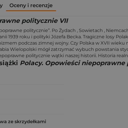
y
Oceny i recenzje
awne politycznie VII
oprawne politycznie”. Po Żydach , Sowietach , Niemcach,
ii 1939 roku i polityki Józefa Becka. Tragiczne losy Po
zmem podczas zimnej wojny. Czy Polska w XVII wieku m
abia Wielopolski mógł zatrzymać wybuch powstania styc
prawne politycznie wątki naszej historii. Historia realna
siążki
Polacy. Opowieści niepoprawne p
wa ze skrzydełkami