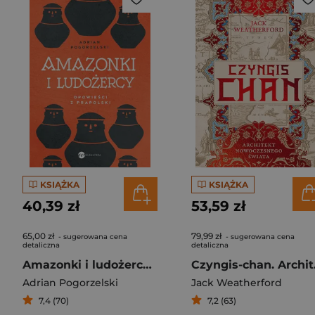
KSIĄŻKA
KSIĄŻKA
40,39 zł
53,59 zł
65,00 zł
79,99 zł
- sugerowana cena
- sugerowana cena
detaliczna
detaliczna
Amazonki i ludożercy. Opowieści z Prapolski
Czyngi
Adrian Pogorzelski
Jack Weatherford
7,4 (70)
7,2 (63)