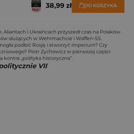
38,99 zł
DO KOSZYKA
 Aliantach i Ukraińcach przyszedł czas na Polaków .
laków służących w Wehrmachcie i Waffen-SS.
ogła podbić Rosję i stworzyć imperium? Czy
zniowego? Piotr Zychowicz w pierwszej części
 kontra „polityka historyczna”.
olitycznie VII