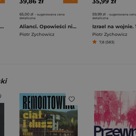
39,86 zł
35,99 zł
65,00 zł
59,99 zł
- sugerowana cena
- sugerowana cen
detaliczna
detaliczna
Pakt Ribbentrop-Beck czyli jak Polacy mogli u boku III Rzeszy pokonać Związek Sowiecki
Alianci. Opowieści niepoprawne politycznie wyd. 2025
Piotr Zychowicz
Piotr Zychowicz
7,8 (583)
ki