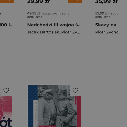
29,99 zł
35,99 zł
49,99 zł
59,99 zł
a
- sugerowana cena
- sugerowan
detaliczna
detaliczna
Izrael na wojnie. 100 lat konfliktu z Palestyńczykami
Nadchodzi III wojna światowa. Czy Ameryka porzuci Polskę na pastwę Rosji? wyd. 2024
Jacek Bartosiak
,
Piotr Zychowicz
Piotr Zychowic