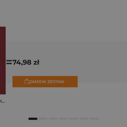
=
74,98 zł
ZAMÓW ZESTAW
Kryminalne dzieje Piastów. Mroczna historia dynastii