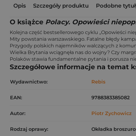
Opis
Szczegóły produktu
Podobne tytuł
O książce
Polacy. Opowieści niepopr
Kolejna część bestsellerowego cyklu „Opowieści niep
Mity powstania warszawskiego. Fatalne błędy kampan
Przygody polskich najemników walczących z komuni
Wielka Brytania wciągnęła nas do wojny? Czy margr
Polaków stawia fundamentalne pytania i porusza niepo
Szczegółowe informacje na temat k
Wydawnictwo:
Rebis
EAN:
9788383385082
Autor:
Piotr Zychowicz
Rodzaj oprawy:
Okładka broszuro