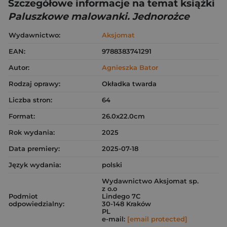
Szczegółowe informacje na temat książki
Paluszkowe malowanki. Jednorożce
Wydawnictwo:
Aksjomat
EAN:
9788383741291
Autor:
Agnieszka Bator
Rodzaj oprawy:
Okładka twarda
Liczba stron:
64
Format:
26.0x22.0cm
Rok wydania:
2025
Data premiery:
2025-07-18
Język wydania:
polski
Wydawnictwo Aksjomat sp.
z o.o
Podmiot
Lindego 7C
odpowiedzialny:
30-148 Kraków
PL
e-mail:
[email protected]