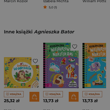
Marcin Kozioł
Izabela Michta
William Potter
5,0 (1)
Inne książki
Agnieszka Bator
KSIĄŻKA
KSIĄŻKA
KSIĄŻKA
25,32 zł
13,73 zł
13,73 zł