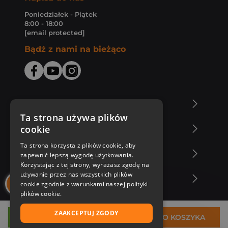
Poniedziałek - Piątek
8:00 - 18:00
[email protected]
Bądź z nami na bieżąco
O Księgarni Znak
Ta strona używa plików
cookie
Zakupy u nas
Ta strona korzysta z plików cookie, aby
Nasza oferta
zapewnić lepszą wygodę użytkowania.
Korzystając z tej strony, wyrażasz zgodę na
używanie przez nas wszystkich plików
Nasi autorzy
cookie zgodnie z warunkami naszej polityki
plików cookie.
ZAAKCEPTUJ ZGODY
25,32 zł
DO KOSZYKA