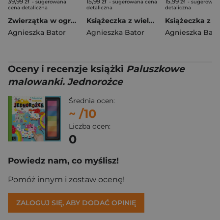
39,99 zł
15,99 zł
15,99 zł
- sugerowana
- sugerowana cena
- sugerowan
cena detaliczna
detaliczna
detaliczna
Zwierzątka w ogrodzie. Labirynty z ruchomymi elementami
Książeczka z wielorazowymi naklejkami. W domu. Naklejam, odklejam!
Agnieszka Bator
Agnieszka Bator
Agnieszka Bato
Oceny i recenzje książki
Paluszkowe
malowanki. Jednorożce
Średnia ocen:
~
/10
Liczba ocen:
0
Powiedz nam, co myślisz!
Pomóż innym i zostaw ocenę!
ZALOGUJ SIĘ, ABY DODAĆ OPINIĘ