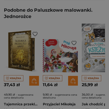
Podobne do Paluszkowe malowanki.
Jednorożce
KSIĄŻKA
KSIĄŻKA
KSIĄŻKA
37,43 zł
11,64 zł
25,99 zł
49,90 zł
9,90 zł
36,00 zł
- sugerowana
- sugerowana cena
- sugerowa
cena detaliczna
detaliczna
cena detaliczna
Tajemnica przeklętej harfy. Detektywi na kółkach. Tom 2 (ilustrowane brzegi)
Przyjaciel Mikołaja