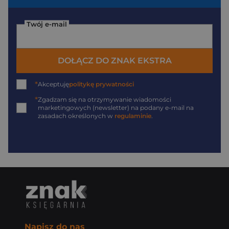
Twój e-mail
DOŁĄCZ DO ZNAK EKSTRA
*
Akceptuję
politykę prywatności
*
Zgadzam się na otrzymywanie wiadomości
marketingowych (newsletter) na podany
e-mail
na
zasadach określonych w
regulaminie
.
Napisz do nas