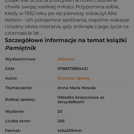
Dzięki sile uczucia przeżywa na nowo cudowne
chwile swojej wielkiej miłości. Przypomina sobie,
kiedy w 1932 roku po raz pierwszy zobaczył Allie
Nelson – ich potajemne spotkania, wspólne wakacje
i trudny okres rozstania, gdy zniknęła z jego życia na
czternaście lat...
Szczegółowe informacje na temat książki
Pamiętnik
Wydawnictwo:
Albatros
EAN:
9788379855421
Autor:
Nicholas Sparks
Tłumaczenie:
Anna Maria Nowak
Okładka broszurowa ze
Rodzaj oprawy:
skrzydełkami
Wydanie:
20
Liczba stron:
256
Format:
145x205mm