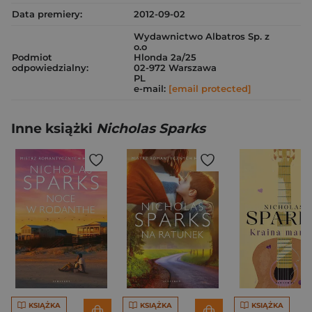
Data premiery:
2012-09-02
Wydawnictwo Albatros Sp. z
o.o
Podmiot
Hlonda 2a/25
odpowiedzialny:
02-972 Warszawa
PL
e-mail:
[email protected]
Inne książki
Nicholas Sparks
KSIĄŻKA
KSIĄŻKA
KSIĄŻKA