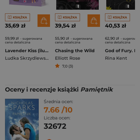
KSIĄŻKA
KSIĄŻKA
KSIĄŻKA
35,69 zł
39,54 zł
40,53 zł
59,99 zł
55,90 zł
62,90 zł
- sugerowana
- sugerowana
- sugerowa
cena detaliczna
cena detaliczna
cena detaliczna
Lavender Kiss (ilustrowane brzegi)
Chasing the Wild
Ludka Skrzydlewska
Elliott Rose
Rina Kent
7,0 (3)
Oceny i recenzje książki
Pamiętnik
Średnia ocen:
7.66
/10
Liczba ocen:
32672