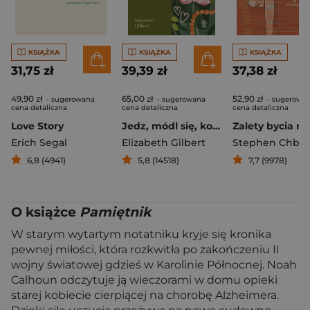
KSIĄŻKA
KSIĄŻKA
KSIĄŻKA
31,75 zł
39,39 zł
37,38 zł
49,90 zł
65,00 zł
52,90 zł
- sugerowana
- sugerowana
- sugerowa
cena detaliczna
cena detaliczna
cena detaliczna
Love Story
Jedz, módl się, kochaj
Erich Segal
Elizabeth Gilbert
Stephen Chbo
6,8 (4941)
5,8 (14518)
7,7 (9978)
O książce
Pamiętnik
W starym wytartym notatniku kryje się kronika
pewnej miłości, która rozkwitła po zakończeniu II
wojny światowej gdzieś w Karolinie Północnej. Noah
Calhoun odczytuje ją wieczorami w domu opieki
starej kobiecie cierpiącej na chorobę Alzheimera.