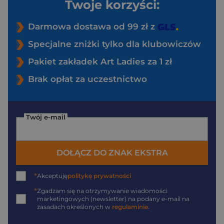
Twoje korzyści:
Darmowa dostawa od 99 zł z
Specjalne zniżki tylko dla klubowiczów
Pakiet zakładek Art Ladies za 1 zł
Brak opłat za uczestnictwo
Twój e-mail
DOŁĄCZ DO ZNAK EKSTRA
*
Akceptuję
politykę prywatności
*
Zgadzam się na otrzymywanie wiadomości
marketingowych (newsletter) na podany
e-mail
na
zasadach określonych w
regulaminie
.