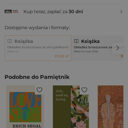
Kup teraz, zapłać za
30 dni
Dostępne wydania i formaty:
Książka
Książka
Okładka broszurowa ze skrzydełkami
Okładka broszurowa ze skrzydeł
Albatros,
Albatros, wyd. 2026
21,00 zł
32,9
Podobne do Pamiętnik