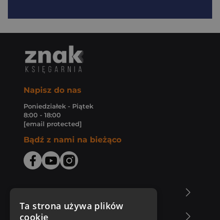
Napisz do nas
Poniedziałek - Piątek
8:00 - 18:00
[email protected]
Bądź z nami na bieżąco
O Księgarni Znak
Ta strona używa plików
cookie
Zakupy u nas