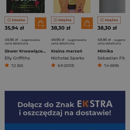
KSIĄŻKA
KSIĄŻKA
KSIĄŻKA
35,94 zł
38,30 zł
38,30 zł
49,90 zł
49,90 zł
49,90 zł
- sugerowana
- sugerowana
- sugerowa
cena detaliczna
cena detaliczna
cena detaliczna
Skwer Krwawiącego Serca
Kraina marzeń
Mimika
Elly Griffiths
Nicholas Sparks
Sebastian Fitze
7,2 (62)
6,9 (2033)
7,4 (608)
Dołącz do
Znak
i oszczędzaj na dostawie!