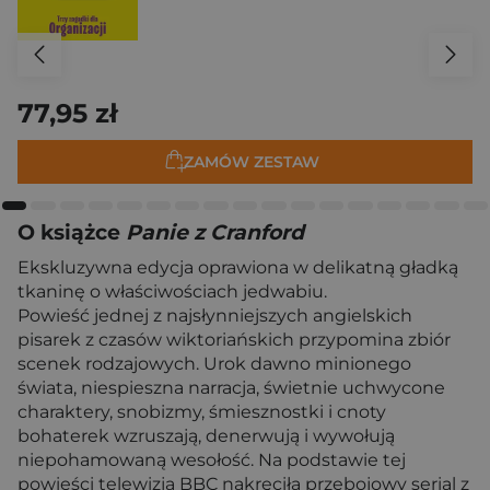
77,95 zł
ZAMÓW ZESTAW
O książce
Panie z Cranford
Ekskluzywna edycja oprawiona w delikatną gładką
tkaninę o właściwościach jedwabiu.
Powieść jednej z najsłynniejszych angielskich
pisarek z czasów wiktoriańskich przypomina zbiór
scenek rodzajowych. Urok dawno minionego
świata, niespieszna narracja, świetnie uchwycone
charaktery, snobizmy, śmiesznostki i cnoty
bohaterek wzruszają, denerwują i wywołują
niepohamowaną wesołość. Na podstawie tej
powieści telewizja BBC nakręciła przebojowy serial z