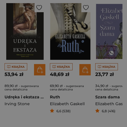
KSIĄŻKA
KSIĄŻKA
KSIĄŻKA
53,94 zł
48,69 zł
23,77 zł
89,90 zł
69,90 zł
34,90 zł
- sugerowana
- sugerowana
- sugerowa
cena detaliczna
cena detaliczna
cena detaliczna
Udręka i ekstaza wyd. 2026
Ruth
Szara dama
Irving Stone
Elizabeth Gaskell
Elizabeth Gaske
6,6 (538)
6,8 (416)