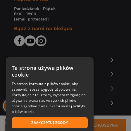
Poniedziałek - Piątek
8:00 - 18:00
[email protected]
Bądź z nami na bieżąco
O Księgarni Znak
Ta strona używa plików
cookie
Zakupy u nas
Ta strona korzysta z plików cookie, aby
Nasza oferta
zapewnić lepszą wygodę użytkowania.
Korzystając z tej strony, wyrażasz zgodę na
używanie przez nas wszystkich plików
Nasi autorzy
cookie zgodnie z warunkami naszej polityki
plików cookie.
ZAAKCEPTUJ ZGODY
41,95 zł
DO KOSZYKA