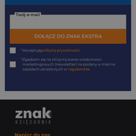
Twój e-mail
DOŁĄCZ DO ZNAK EKSTRA
*
Akceptuję
politykę prywatności
*
Zgadzam się na otrzymywanie wiadomości
marketingowych (newsletter) na podany
e-mail
na
zasadach określonych w
regulaminie
.
Napisz do nas