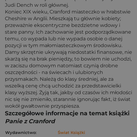
Judi Dench w roli głównej.
Koniec XIX wieku, Cranford miasteczko w hrabstwie
Cheshire w Anglii. Mieszkają tu głównie kobiety;
przeważnie ekscentryczne bezdzietne wdowy i
stare panny. Ich zachowanie jest podporządkowane
temu, co wypada lub nie wypada osobie o danej
pozycji w tym małomiasteczkowym środowisku.
Damy skrzętnie ukrywają niedostatki finansowe, nie
skarżą się na brak pieniędzy, to bowiem nie uchodzi,
w zaciszu domowym natomiast czynią drobne
oszczędności - na świecach i ulubionych
przysmakach. Należą do klasy średniej, ale za
wszelką cenę chcą uchodzić za przedstawicielki
klasy wyższej. Żyją tak, jakby od czasów ich młodości
nic się nie zmieniło, starannie ignorując fakt, iż świat
wokół gwałtownie przyspiesza.
Szczegółowe informacje na temat książki
Panie z Cranford
Wydawnictwo:
Świat Książki