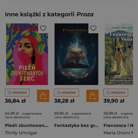
Inne książki z kategorii
Proza
KSIĄŻKA
KSIĄŻKA
KSIĄŻKA
36,84 zł
38,28 zł
39,90 zł
54,99 zł
59,90 zł
59,99 zł
- sugerowana
- sugerowana
- sugerowa
cena detaliczna
cena detaliczna
cena detaliczna
Pieśń zbuntowanych serc
Fantastyka bez granic. Tom 2
Thrity Umrigar
Maria Orsini Na