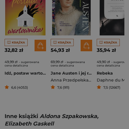
KSIĄŻKA
KSIĄŻKA
KSIĄŻKA
32,82 zł
54,93 zł
35,94 zł
49,99 zł
69,99 zł
49,90 zł
- sugerowana
- sugerowana
- sugerowa
cena detaliczna
cena detaliczna
cena detaliczna
Idź, postaw wartownika
Jane Austen i jej racjonalne romanse
Rebeka
Anna Przedpełska-Trzeciakowska
Daphne du Mau
6,6 (4053)
7,6 (911)
7,5 (12667)
Inne książki
Aldona Szpakowska,
Elizabeth Gaskell