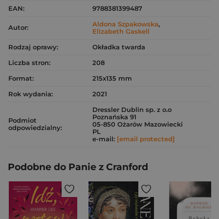
EAN:
9788381399487
Aldona Szpakowska
,
Autor:
Elizabeth Gaskell
Rodzaj oprawy:
Okładka twarda
Liczba stron:
208
Format:
215x135 mm
Rok wydania:
2021
Dressler Dublin sp. z o.o
Poznańska 91
Podmiot
05-850 Ożarów Mazowiecki
odpowiedzialny:
PL
e-mail:
[email protected]
Podobne do Panie z Cranford