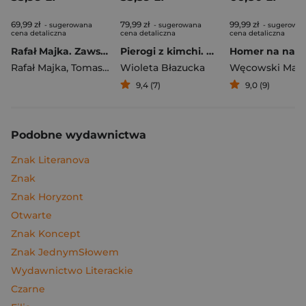
69,99 zł
79,99 zł
99,99 zł
- sugerowana
- sugerowana
- sugerowa
cena detaliczna
cena detaliczna
cena detaliczna
Rafał Majka. Zawsze z przodu. Rozmawia Tomasz Kalemba - książka z autografem
Pierogi z kimchi. Moje ulubione azjatyckie przepisy
Rafał Majka
,
Tomasz Kalemba
Wioleta Błazucka
Węcowski Mar
9,4 (7)
9,0 (9)
Podobne wydawnictwa
Znak Literanova
Znak
Znak Horyzont
Otwarte
Znak Koncept
Znak JednymSłowem
Wydawnictwo Literackie
Czarne