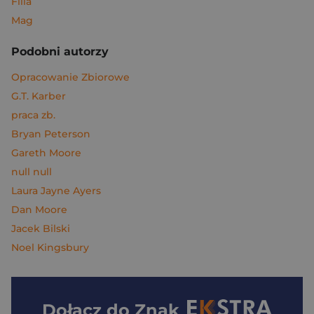
Filia
Mag
Podobni autorzy
Opracowanie Zbiorowe
G.T. Karber
praca zb.
Bryan Peterson
Gareth Moore
null null
Laura Jayne Ayers
Dan Moore
Jacek Bilski
Noel Kingsbury
Dołącz do
Znak