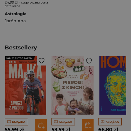
24,99 zł
- sugerowana cena
detaliczna
Astrologia
Jarén Ana
Bestsellery
KSIĄŻKA
KSIĄŻKA
KSIĄŻKA
55,99 zł
53,59 zł
66,80 zł