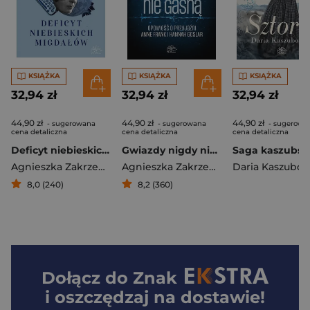
KSIĄŻKA
KSIĄŻKA
KSIĄŻKA
32,94 zł
32,94 zł
32,94 zł
44,90 zł
44,90 zł
44,90 zł
- sugerowana
- sugerowana
- sugerowa
cena detaliczna
cena detaliczna
cena detaliczna
Deficyt niebieskich migdałów
Gwiazdy nigdy nie gasną
Agnieszka Zakrzewska
Agnieszka Zakrzewska
Daria Kaszubo
8,0 (240)
8,2 (360)
Dołącz do
Znak
i oszczędzaj na dostawie!