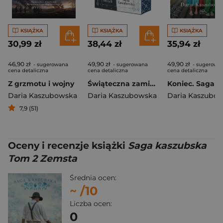
KSIĄŻKA
KSIĄŻKA
KSIĄŻKA
30,99 zł
38,44 zł
35,94 zł
46,90 zł
49,90 zł
49,90 zł
- sugerowana
- sugerowana
- sugerowa
cena detaliczna
cena detaliczna
cena detaliczna
Z grzmotu i wojny
Świąteczna zamiana (ilustrowane brzegi)
Daria Kaszubowska
Daria Kaszubowska
Daria Kaszubo
7,9 (51)
Oceny i recenzje książki
Saga kaszubska
Tom 2 Zemsta
Średnia ocen:
~
/10
Liczba ocen:
0