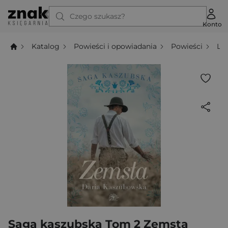
Czego szukasz?
Konto
Katalog
Powieści i opowiadania
Powieści
Li
Saga kaszubska Tom 2 Zemsta