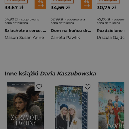
33,67 zł
34,56 zł
30,75 zł
54,90 zł
52,99 zł
45,00 zł
- sugerowana
- sugerowana
- sugerowa
cena detaliczna
cena detaliczna
cena detaliczna
Szlachetne serce. Mieć odwagę, by marzyć. Tom 2 wyd. 2026
Dom na końcu drogi
Mason Susan Anne
Żaneta Pawlik
Urszula Gajdow
Inne książki
Daria Kaszubowska