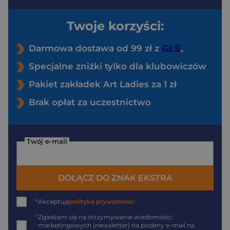
Twoje korzyści:
Darmowa dostawa od 99 zł z
Specjalne zniżki tylko dla klubowiczów
Pakiet zakładek Art Ladies za 1 zł
Brak opłat za uczestnictwo
Twój e-mail
DOŁĄCZ DO ZNAK EKSTRA
*
Akceptuję
politykę prywatności
*
Zgadzam się na otrzymywanie wiadomości
marketingowych (newsletter) na podany
e-mail
na