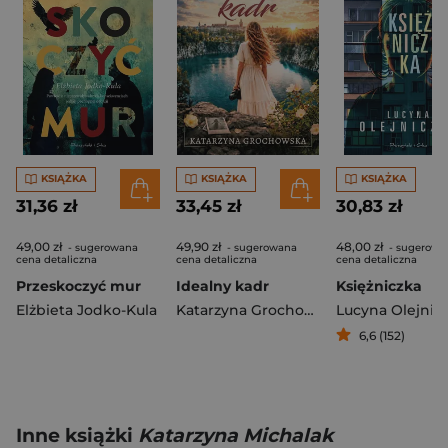
KSIĄŻKA
KSIĄŻKA
KSIĄŻKA
31,36 zł
33,45 zł
30,83 zł
49,00 zł
49,90 zł
48,00 zł
- sugerowana
- sugerowana
- sugerowa
cena detaliczna
cena detaliczna
cena detaliczna
Przeskoczyć mur
Idealny kadr
Księżniczka
Elżbieta Jodko-Kula
Katarzyna Grochowska
Lucyna Olejnic
6,6 (152)
Inne książki
Katarzyna Michalak