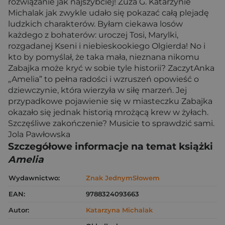
rozwiązanie jak najszybciej! Zuza G. Katarzynie
Michalak jak zwykle udało się pokazać całą plejadę
ludzkich charakterów. Byłam ciekawa losów
każdego z bohaterów: uroczej Tosi, Marylki,
rozgadanej Kseni i niebieskookiego Olgierda! No i
kto by pomyślał, że taka mała, nieznana nikomu
Zabajka może kryć w sobie tyle historii? ZaczytAnka
„Amelia” to pełna radości i wzruszeń opowieść o
dziewczynie, która wierzyła w siłę marzeń. Jej
przypadkowe pojawienie się w miasteczku Zabajka
okazało się jednak historią mrożącą krew w żyłach.
Szczęśliwe zakończenie? Musicie to sprawdzić sami.
Jola Pawłowska
Szczegółowe informacje na temat książki
Amelia
Wydawnictwo:
Znak JednymSłowem
EAN:
9788324093663
Autor:
Katarzyna Michalak