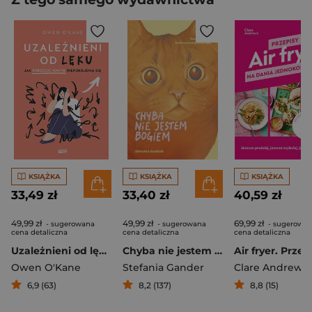
KSIĄŻKA
KSIĄŻKA
KSIĄŻKA
33,49 zł
33,40 zł
40,59 zł
49,99 zł
49,99 zł
69,99 zł
- sugerowana
- sugerowana
- sugerowa
cena detaliczna
cena detaliczna
cena detaliczna
Uzależnieni od lęku. Jak porzucić nawyk niepokojenia się
Chyba nie jestem Bogiem
Owen O'Kane
Stefania Gander
Clare Andrews
6,9 (63)
8,2 (137)
8,8 (15)