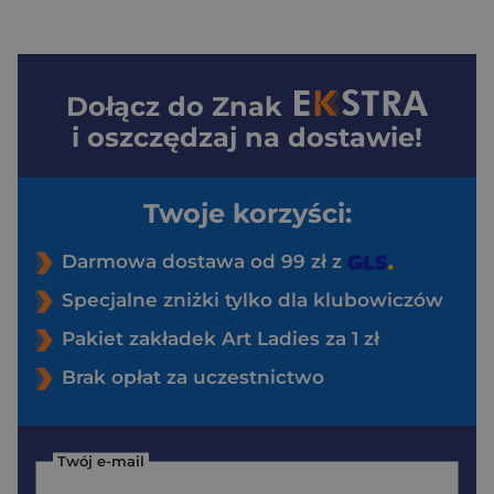
Dołącz do
Znak
i oszczędzaj na dostawie!
Twoje korzyści:
Darmowa dostawa od 99 zł z
Specjalne zniżki tylko dla klubowiczów
Pakiet zakładek Art Ladies za 1 zł
Brak opłat za uczestnictwo
Twój e-mail