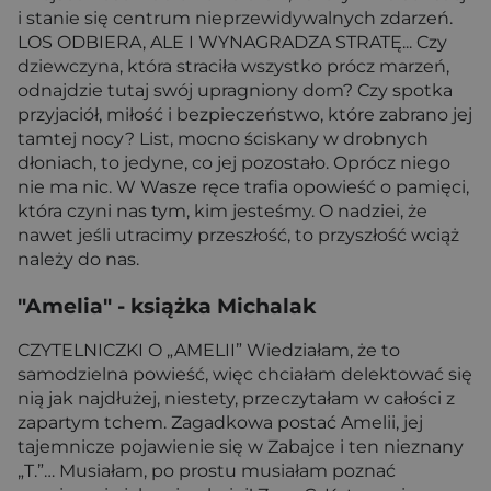
i stanie się centrum nieprzewidywalnych zdarzeń.
LOS ODBIERA, ALE I WYNAGRADZA STRATĘ... Czy
dziewczyna, która straciła wszystko prócz marzeń,
odnajdzie tutaj swój upragniony dom? Czy spotka
przyjaciół, miłość i bezpieczeństwo, które zabrano jej
tamtej nocy? List, mocno ściskany w drobnych
dłoniach, to jedyne, co jej pozostało. Oprócz niego
nie ma nic. W Wasze ręce trafia opowieść o pamięci,
która czyni nas tym, kim jesteśmy. O nadziei, że
nawet jeśli utracimy przeszłość, to przyszłość wciąż
należy do nas.
"Amelia"
- książka Michalak
CZYTELNICZKI O „AMELII” Wiedziałam, że to
samodzielna powieść, więc chciałam delektować się
nią jak najdłużej, niestety, przeczytałam w całości z
zapartym tchem. Zagadkowa postać Amelii, jej
tajemnicze pojawienie się w Zabajce i ten nieznany
„T.”… Musiałam, po prostu musiałam poznać