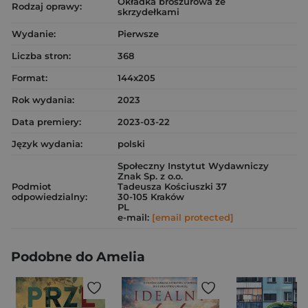
Okładka broszurowa ze
Rodzaj oprawy:
skrzydełkami
Wydanie:
Pierwsze
Liczba stron:
368
Format:
144x205
Rok wydania:
2023
Data premiery:
2023-03-22
Język wydania:
polski
Społeczny Instytut Wydawniczy
Znak Sp. z o.o.
Podmiot
Tadeusza Kościuszki 37
odpowiedzialny:
30-105 Kraków
PL
e-mail:
[email protected]
Podobne do Amelia