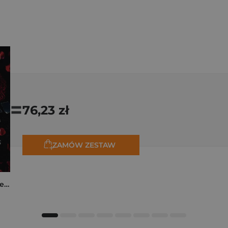
=
76,23 zł
ZAMÓW ZESTAW
Collide. The Truth Between Us