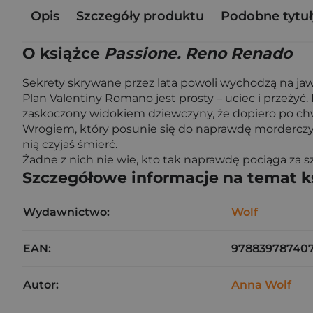
Opis
Szczegóły produktu
Podobne tytuł
O książce
Passione. Reno Renado
Sekrety skrywane przez lata powoli wychodzą na jaw.
Plan Valentiny Romano jest prosty – uciec i przeży
zaskoczony widokiem dziewczyny, że dopiero po chwil
Wrogiem, który posunie się do naprawdę morderczych
nią czyjaś śmierć.
Żadne z nich nie wie, kto tak naprawdę pociąga za sznu
Szczegółowe informacje na temat k
Wydawnictwo:
Wolf
EAN:
97883978740
Autor:
Anna Wolf