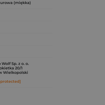
zurowa (miękka)
olf Sp. z o. o.
kietka 20/1
w Wielkopolski
 protected]