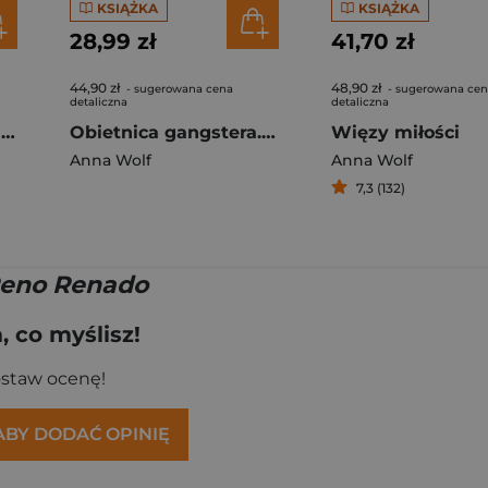
KSIĄŻKA
KSIĄŻKA
28,99 zł
41,70 zł
44,90 zł
48,90 zł
- sugerowana cena
- sugerowana ce
detaliczna
detaliczna
Więzy krwi. Rodzina Marshall. Tom 3
Obietnica gangstera. Bracia Tarasow wyd. 2025
Więzy miłości
Anna Wolf
Anna Wolf
7,3 (132)
Reno Renado
 co myślisz!
ostaw ocenę!
 ABY DODAĆ OPINIĘ