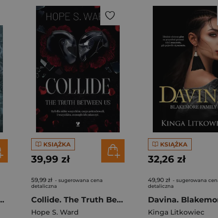
KSIĄŻKA
KSIĄŻKA
39,99 zł
32,26 zł
59,99 zł
49,90 zł
- sugerowana cena
- sugerowana cen
detaliczna
detaliczna
oczni mężczyźni
Collide. The Truth Between Us
Hope S. Ward
Kinga Litkowiec