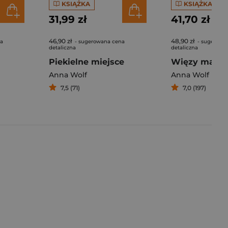
KSIĄŻKA
KSIĄŻKA
31,99 zł
41,70 zł
46,90 zł
48,90 zł
na
- sugerowana cena
- sugerowa
detaliczna
detaliczna
Piekielne miejsce
Więzy małże
Anna Wolf
Anna Wolf
7,5 (71)
7,0 (197)