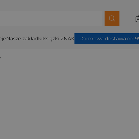
cje
Nasze zakładki
Książki ZNAK
Darmowa dostawa od 99
o