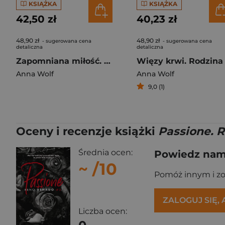
KSIĄŻKA
KSIĄŻKA
42,50 zł
40,23 zł
48,90 zł
48,90 zł
- sugerowana cena
- sugerowana cena
detaliczna
detaliczna
Zapomniana miłość. Night. Black Angels MC. Tom 2
Anna Wolf
Anna Wolf
9,0 (1)
Oceny i recenzje książki
Passione. 
Średnia ocen:
Powiedz nam,
~
/10
Pomóż innym i z
ZALOGUJ SIĘ,
Liczba ocen: