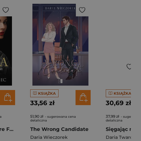
KSIĄŻKA
KSIĄŻKA
33,56 zł
30,69 zł
51,90 zł
37,99 zł
a
- sugerowana cena
- sugerowan
detaliczna
detaliczna
Davina. Blakemore Family. Tom 8
The Wrong Candidate
Daria Wieczorek
Daria Twarożek