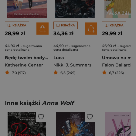
KSIĄŻKA
KSIĄŻKA
KSIĄŻKA
28,99 zł
34,36 zł
29,99 zł
44,90 zł
44,90 zł
46,90 zł
- sugerowana
- sugerowana
- sugerowa
cena detaliczna
cena detaliczna
cena detaliczna
Będę twoim bodyguardem
Luca
Umowa na mił
Katherine Center
Nikki J. Summers
Falon Ballard
7,0 (917)
6,5 (249)
6,7 (226)
Inne książki
Anna Wolf