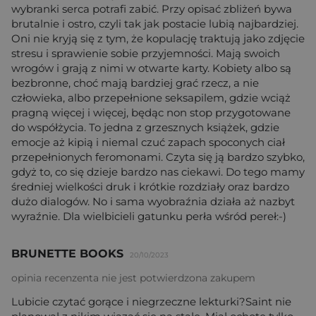
wybranki serca potrafi zabić. Przy opisać zbliżeń bywa
brutalnie i ostro, czyli tak jak postacie lubią najbardziej.
Oni nie kryją się z tym, że kopulację traktują jako zdjęcie
stresu i sprawienie sobie przyjemności. Mają swoich
wrogów i grają z nimi w otwarte karty. Kobiety albo są
bezbronne, choć mają bardziej grać rzecz, a nie
człowieka, albo przepełnione seksapilem, gdzie wciąż
pragną więcej i więcej, będąc non stop przygotowane
do współżycia. To jedna z grzesznych książek, gdzie
emocje aż kipią i niemal czuć zapach spoconych ciał
przepełnionych feromonami. Czyta się ją bardzo szybko,
gdyż to, co się dzieje bardzo nas ciekawi. Do tego mamy
średniej wielkości druk i krótkie rozdziały oraz bardzo
dużo dialogów. No i sama wyobraźnia działa aż nazbyt
wyraźnie. Dla wielbicieli gatunku perła wśród pereł:-)
BRUNETTE BOOKS
20/10/2023
opinia recenzenta nie jest potwierdzona zakupem
Lubicie czytać gorące i niegrzeczne lekturki?Saint nie