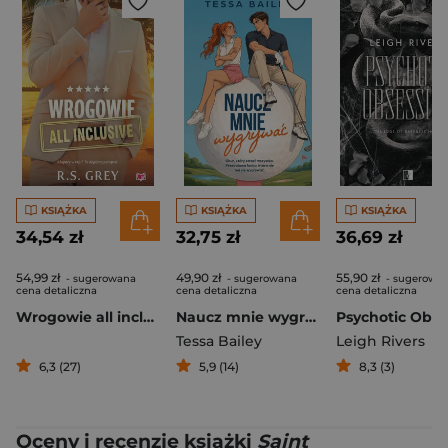
KSIĄŻKA
KSIĄŻKA
KSIĄŻKA
34,54 zł
32,75 zł
36,69 zł
54,99 zł
49,90 zł
55,90 zł
- sugerowana
- sugerowana
- sugerowa
cena detaliczna
cena detaliczna
cena detaliczna
Wrogowie all inclusive
Naucz mnie wygrywać
Tessa Bailey
Leigh Rivers
6,3 (27)
5,9 (14)
8,3 (3)
Oceny i recenzje książki
Saint