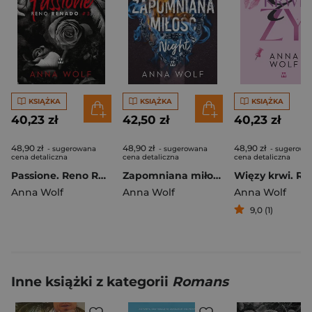
KSIĄŻKA
KSIĄŻKA
KSIĄŻKA
40,23 zł
42,50 zł
40,23 zł
48,90 zł
48,90 zł
48,90 zł
- sugerowana
- sugerowana
- sugerowa
cena detaliczna
cena detaliczna
cena detaliczna
Passione. Reno Renado
Zapomniana miłość. Night. Black Angels MC. Tom 2
Anna Wolf
Anna Wolf
Anna Wolf
9,0 (1)
Inne książki z kategorii
Romans