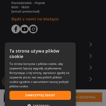
Poniedziałek - Piątek
8:00 - 18:00
[email protected]
Bądź z nami na bieżąco
O Księgarni Znak
Ta strona używa plików
cookie
Zakupy u nas
Ta strona korzysta z plików cookie, aby
Nasza oferta
zapewnić lepszą wygodę użytkowania.
Korzystając z tej strony, wyrażasz zgodę na
używanie przez nas wszystkich plików
Nasi autorzy
cookie zgodnie z warunkami naszej polityki
plików cookie.
ZAAKCEPTUJ ZGODY
27,99 zł
DO KOSZYKA
ZARZĄDZAJ