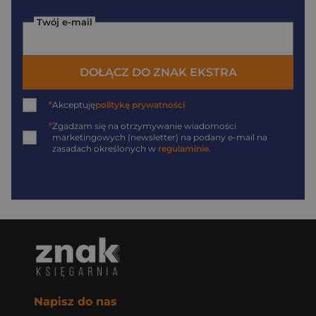
Twój e-mail
DOŁĄCZ DO ZNAK EKSTRA
*
Akceptuję
politykę prywatności
*
Zgadzam się na otrzymywanie wiadomości
marketingowych (newsletter) na podany
e-mail
na
zasadach określonych w
regulaminie
.
Napisz do nas