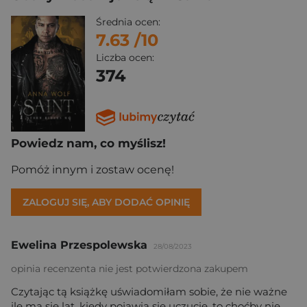
Średnia ocen:
7.63
/10
Liczba ocen:
374
Powiedz nam, co myślisz!
Pomóż innym i zostaw ocenę!
ZALOGUJ SIĘ, ABY DODAĆ OPINIĘ
Ewelina Przespolewska
28/08/2023
opinia recenzenta nie jest potwierdzona zakupem
Czytając tą książkę uświadomiłam sobie, że nie ważne
ile ma się lat, kiedy pojawia się uczucie, to choćby nie