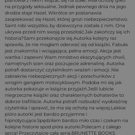
planował z nikim wiązać się na stałe. Miał ochotę tylko
na przygody seksualne. Jednak pewnego dnia na jego
drodze staje Hazel. Wkrótce on postanawia
zaopiekować się Hazel, której grozi niebezpieczeństwo.
Saint robi wszystko, by dziewczyna została z nim. Ona
ukrywa przed nim swoją przeszłość.Jak zakończy się ich
historia?Sami przekonajcie się.Autorka kolejny raz
sprawiła, że nie mogłam oderwać się od książki. Fabuła
jest znakomita i wciągająca, pełna emocji. Akcja jest
wartka i zapewni Wam mnóstwo ekscytujących chwil,
namiętnych scen oraz poczujecie adrenalinę. Autorka
potrafi dostarczyć czytelnikom wrażeń i emocji. Nie
zabraknie niebezpiecznych akcji i porachunków z
wrogim gangiem motocyklowym. Podoba mi się jak
autorka pokazuje w książce przyjaźń.Jeśli lubicie
niegrzeczne książki oraz charakternych bohaterów to
dobrze trafiliście. Autorka potrafi rozbudzić wyobraźnię
czytelnika i sprawić, że ma się ochotę na więcej.Lekkie
pióro autorki jest bardzo przyjemne i
hipnotyzujące.Spędziłam bardzo miło czas i czekam na
kolejne historie spod pióra autorki.Polecam z całego
serca! Przeczytajcie całą serię.BRUNETTE BOOKS