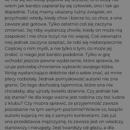
wiem jak bardzo zapierał by się człowiek, ono i tak go
dopadnie. Tutaj mamy ukazany luźny związek, on
przychodzi wtedy, kiedy chce i bierze to, co chce, a ona
zawsze jest gotowa. Tylko ostatnio coś się zaczyna
zmieniać. Jej niby wystarczą chwile, kiedy on może nią
zaspokoić i nie chce liczyć na nic więcej. Coś wewnątrz
niej jednak zaczyna szeptać, że robi się niebezpiecznie.
Częściej o nim myśli, a nie tylko o tym, co może jej
zrobić. U niego jest bardzo podobnie. Tylko w grę
wchodzi jeszcze pewne wydarzenie, które sprawia, że
czuje potrzebę chronienia wybranki swojego łóżka.
Wróg wystarczająco dobitnie dał o sobie znać, aż mnie
plecy rozbolały. Jednak pomysłowość autorki nie zna
granic. Do tego dochodzą tajemnice, które ona nie
chciałaby, aby ujrzały światło dzienne. Czy jednak tak
się stanie? Ile dla kogo ważna jest rodzina czy też ludzie
z klubu? Czy można sprawić, że przyjemność zawsze
pozostanie na tym samym poziomie?Wiecie co, książki
autorki kojarzą mi się z samymi konkretami. Jak już
ona przedstawia mężczyznę, to zawsze jest on władczy,
stanowczy i nieugięty. Jest twardszy od głazu, a dla