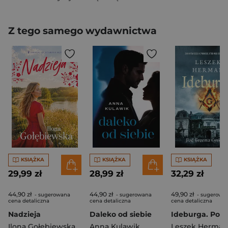
Z tego samego wydawnictwa
KSIĄŻKA
KSIĄŻKA
KSIĄŻKA
29,99 zł
28,99 zł
32,29 zł
44,90 zł
44,90 zł
49,90 zł
- sugerowana
- sugerowana
- sugerowa
cena detaliczna
cena detaliczna
cena detaliczna
Nadzieja
Daleko od siebie
Ilona Gołębiewska
Anna Kulawik
Leszek Herman