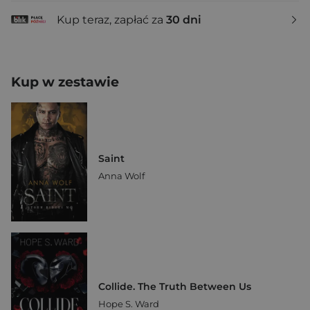
Kup teraz, zapłać za
30 dni
Kup w zestawie
Saint
Anna Wolf
Collide. The Truth Between Us
Hope S. Ward