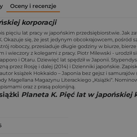
y
Oceny i recenzje
ńskiej korporacji
pięciu lat pracy w japońskim przedsiębiorstwie. Jak zatr
 K. Okazuje się, że jest jedynym obcokrajowcem, pośród 
j roboczy, przesiaduje długie godziny w biurze, bierze 
 wieczory z kolegami z pracy. Piotr Milewski - urodził 
Sapporo i Otaru. Dziewięć lat spędził w Japonii. Stypend
 przez Rosję i dalej (2014) i Dzienniki japońskie. Zapiski 
ółautor książek Hokkaido – Japonia bez gejsz i samurajów
grody Magellana Magazynu Literackiego „Książki“. Nomi
opismami oraz z prasą polonijną.
siążki
Planeta K. Pięć lat w japońskiej 
6