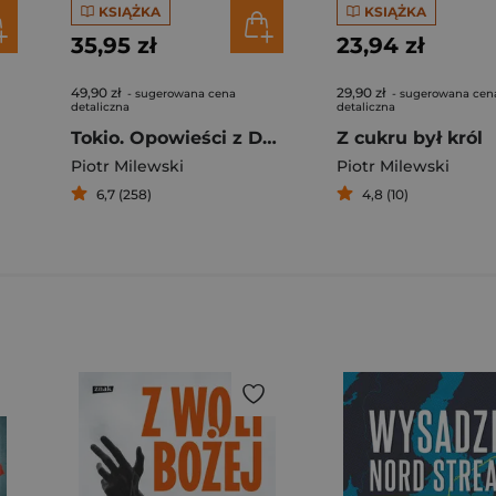
KSIĄŻKA
KSIĄŻKA
35,95 zł
23,94 zł
49,90 zł
29,90 zł
- sugerowana cena
- sugerowana cen
detaliczna
detaliczna
Tokio. Opowieści z Dolnego Miasta
Z cukru był król
Piotr Milewski
Piotr Milewski
6,7 (258)
4,8 (10)