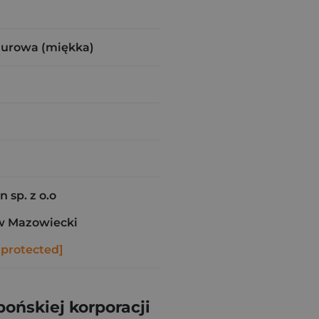
i
zurowa (miękka)
n sp. z o.o
w Mazowiecki
 protected]
pońskiej korporacji