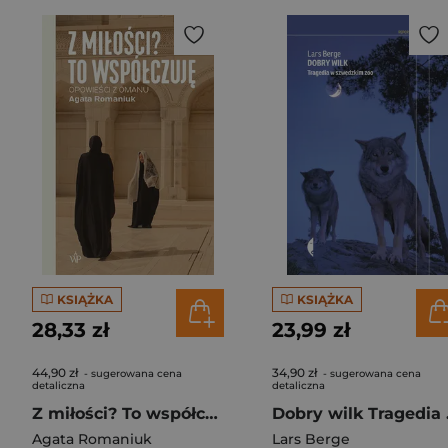
KSIĄŻKA
KSIĄŻKA
28,33 zł
23,99 zł
44,90 zł
34,90 zł
- sugerowana cena
- sugerowana cena
detaliczna
detaliczna
Z miłości? To współczuję Opowieści z Omanu
Dobry
Agata Romaniuk
Lars Berge