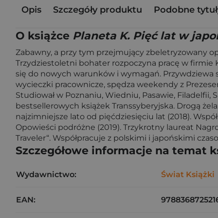
Opis
Szczegóły produktu
Podobne tytuł
O książce
Planeta K. Pięć lat w japo
Zabawny, a przy tym przejmujący zbeletryzowany opis 
Trzydziestoletni bohater rozpoczyna pracę w firmie
się do nowych warunków i wymagań. Przywdziewa stró
wycieczki pracownicze, spędza weekendy z Prezesem i
Studiował w Poznaniu, Wiedniu, Pasawie, Filadelfii, 
bestsellerowych książek Transsyberyjska. Drogą żelazną
najzimniejsze lato od pięćdziesięciu lat (2018). Wsp
Opowieści podróżne (2019). Trzykrotny laureat Na
Traveler“. Współpracuje z polskimi i japońskimi czas
Szczegółowe informacje na temat k
Wydawnictwo:
Świat Książki
EAN:
978836872521