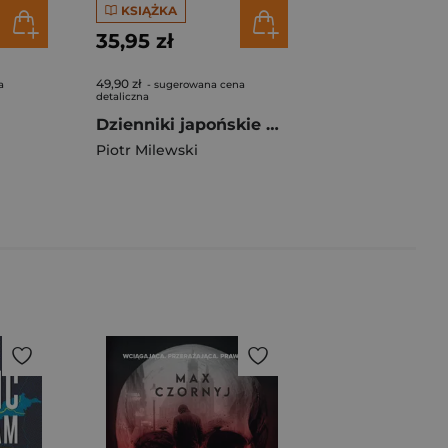
KSIĄŻKA
35,95 zł
49,90 zł
a
- sugerowana cena
detaliczna
Dzienniki japońskie Zapiski z roku Królika i roku Konia
Piotr Milewski