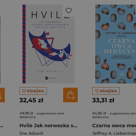
KSIĄŻKA
KSIĄŻKA
32,45 zł
33,31 zł
49,99 zł
54,90 zł
- sugerowana cena
- sugerowana cen
detaliczna
detaliczna
 wilk Tragedia w szwedzkim zoo
Hvile Jak norweska sztuka leniuchowania uratuje nam życie
Siw Aduvill
Jeffrey A. Lieberma