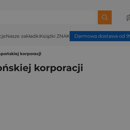
cje
Nasze zakładki
Książki ZNAK
Darmowa dostawa od 99
japońskiej korporacji
ońskiej korporacji