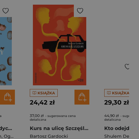
KSIĄŻKA
KSIĄŻKA
24,42 zł
29,30 zł
37,00 zł
44,90 zł
a
- sugerowana cena
- sugerowa
detaliczna
detaliczna
Czarna owca medycyny. Nieopowiedziana historia psychiatrii
Kurs na ulicę Szczęśliwą
n
,
Ogas Ogi
Bartosz Gardocki
Shulem Deen