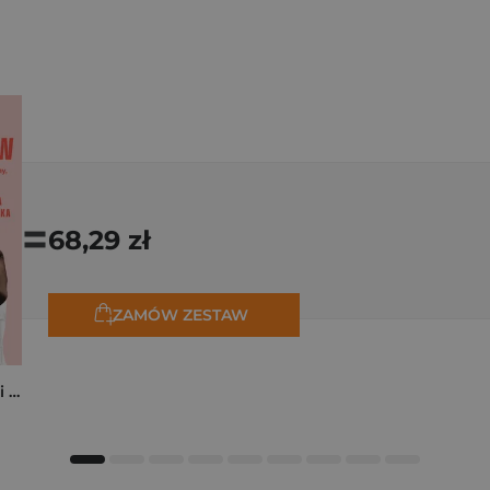
=
68,29 zł
ZAMÓW ZESTAW
Kocham cię, zrób mi przelew. Historie o miłości, która kosztowała miliony, zdrowie, a nawet życie