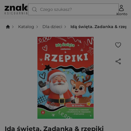
Czego szukasz?
Konto
Katalog
Dla dzieci
Idą święta. Zadanka & rzepik
Idą święta. Zadanka & rzepiki