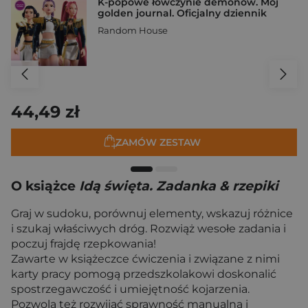
K-popowe łowczynie demonów. Mój
golden journal. Oficjalny dziennik
Random House
44,49 zł
ZAMÓW ZESTAW
O książce
Idą święta. Zadanka & rzepiki
Graj w sudoku, porównuj elementy, wskazuj różnice
i szukaj właściwych dróg. Rozwiąż wesołe zadania i
poczuj frajdę rzepkowania!
Zawarte w książeczce ćwiczenia i związane z nimi
karty pracy pomogą przedszkolakowi doskonalić
spostrzegawczość i umiejętność kojarzenia.
Pozwolą też rozwijać sprawność manualną i