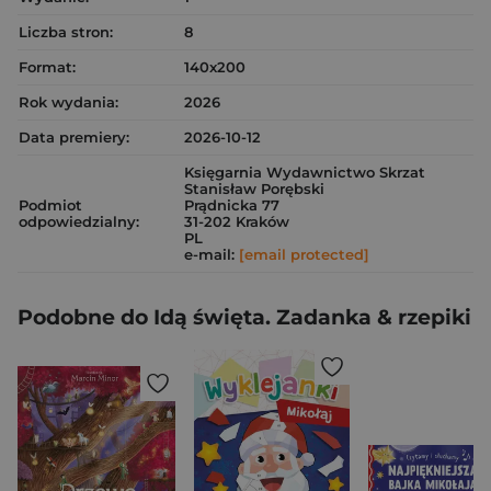
Liczba stron:
8
Format:
140x200
Rok wydania:
2026
Data premiery:
2026-10-12
Księgarnia Wydawnictwo Skrzat
Stanisław Porębski
Podmiot
Prądnicka 77
odpowiedzialny:
31-202 Kraków
PL
e-mail:
[email protected]
Podobne do Idą święta. Zadanka & rzepiki