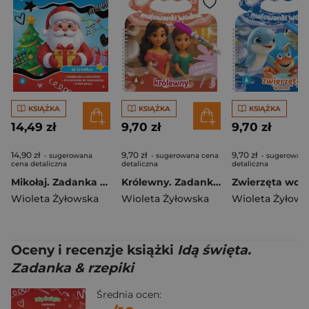
KSIĄŻKA
KSIĄŻKA
KSIĄŻKA
14,49 zł
9,70 zł
9,70 zł
14,90 zł
9,70 zł
9,70 zł
- sugerowana
- sugerowana cena
- sugerowana
cena detaliczna
detaliczna
detaliczna
Mikołaj. Zadanka & rzepiki
Królewny. Zadanka & malowanki wodne
Wioleta Żyłowska
Wioleta Żyłowska
Wioleta Żyłows
Oceny i recenzje książki
Idą święta.
Zadanka & rzepiki
Średnia ocen: