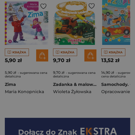
KSIĄŻKA
KSIĄŻKA
KSIĄŻKA
5,90 zł
9,70 zł
13,52 zł
5,90 zł
9,70 zł
14,90 zł
- sugerowana cena
- sugerowana cena
- sugerowan
detaliczna
detaliczna
cena detaliczna
Zima
Zadanka & malowanki wodne. Pojazdy na wsi
Maria Konopnicka
Wioleta Żyłowska
Dołącz do
Znak