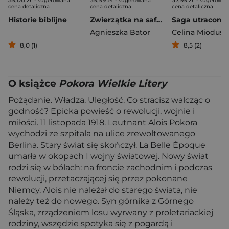
- sugerowana
- sugerowana
- sugerowan
cena detaliczna
cena detaliczna
cena detaliczna
Historie biblijne
Zwierzątka na safari. Labirynty z ruchomymi elementami
Agnieszka Bator
8,0 (1)
8,5 (2)
O książce
Pokora Wielkie Litery
Pożądanie. Władza. Uległość. Co stracisz walcząc o
godność? Epicka powieść o rewolucji, wojnie i
miłości. 11 listopada 1918. Leutnant Alois Pokora
wychodzi ze szpitala na ulice zrewoltowanego
Berlina. Stary świat się skończył. La Belle Époque
umarła w okopach I wojny światowej. Nowy świat
rodzi się w bólach: na froncie zachodnim i podczas
rewolucji, przetaczającej się przez pokonane
Niemcy. Alois nie należał do starego świata, nie
należy też do nowego. Syn górnika z Górnego
Śląska, zrządzeniem losu wyrwany z proletariackiej
rodziny, wszędzie spotyka się z pogardą i