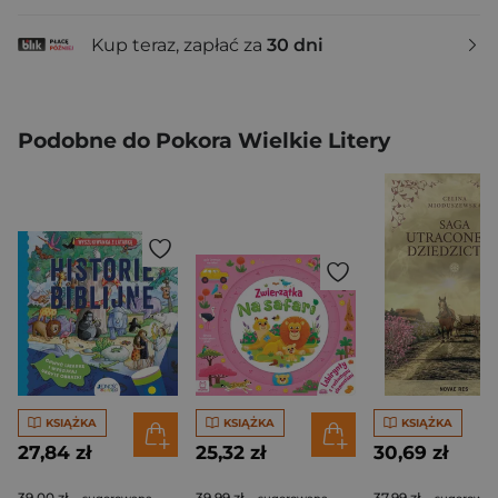
Kup teraz, zapłać za
30 dni
Podobne do Pokora Wielkie Litery
KSIĄŻKA
KSIĄŻKA
KSIĄŻKA
27,84 zł
25,32 zł
30,69 zł
39,00 zł
39,99 zł
37,99 zł