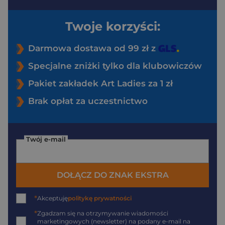
Twoje korzyści:
Darmowa dostawa od 99 zł z
Specjalne zniżki tylko dla klubowiczów
Pakiet zakładek Art Ladies za 1 zł
Brak opłat za uczestnictwo
Twój e-mail
DOŁĄCZ DO ZNAK EKSTRA
*
Akceptuję
politykę prywatności
*
Zgadzam się na otrzymywanie wiadomości
marketingowych (newsletter) na podany
e-mail
na