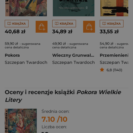
KSIĄŻKA
KSIĄŻKA
KSIĄŻKA
40,68 zł
34,89 zł
33,55 zł
59,90 zł
49,90 zł
54,90 zł
- sugerowana
- sugerowana
- sugerowa
cena detaliczna
cena detaliczna
cena detaliczna
Pokora
Wieczny Grunwald wyd. 3
Przemienienie
Szczepan Twardoch
Szczepan Twardoch
Szczepan Twar
6,8 (1140)
Oceny i recenzje książki
Pokora Wielkie
Litery
Średnia ocen:
7.10
/10
Liczba ocen: