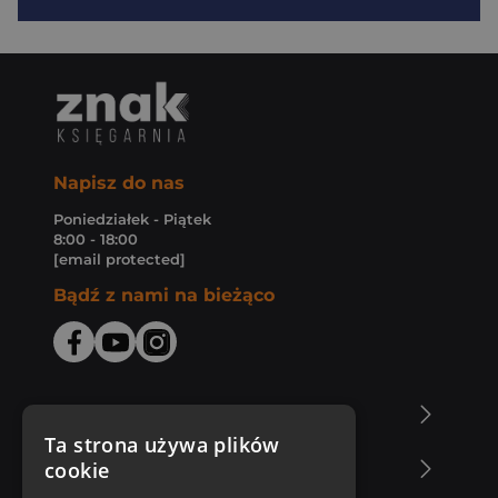
Napisz do nas
Poniedziałek - Piątek
8:00 - 18:00
[email protected]
Bądź z nami na bieżąco
O Księgarni Znak
Ta strona używa plików
cookie
Zakupy u nas