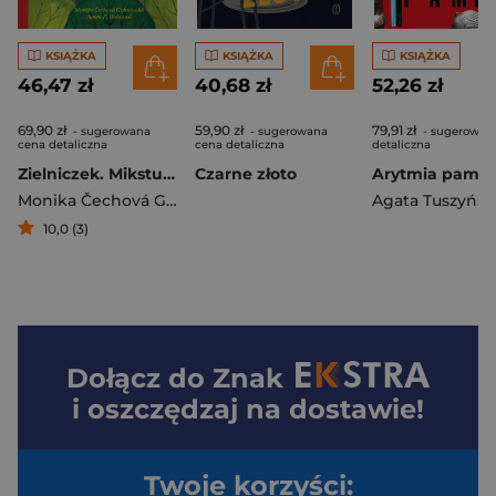
KSIĄŻKA
KSIĄŻKA
KSIĄŻKA
46,47 zł
40,68 zł
52,26 zł
69,90 zł
59,90 zł
79,91 zł
- sugerowana
- sugerowana
- sugerowan
cena detaliczna
cena detaliczna
detaliczna
Zielniczek. Mikstury z natury dla małych i dużych
Czarne złoto
Arytmia pamię
Monika Čechová Golasovská
,
Aneta F. Holasová
Agata Tuszyńsk
10,0 (3)
Dołącz do
Znak
i oszczędzaj na dostawie!
Twoje korzyści: