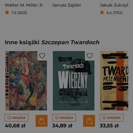
Walter M. Miller Jr
Janusz Zajdel
Jakub Żulczyk
7,3 (1623)
6,4 (1752)
Inne książki
Szczepan Twardoch
KSIĄŻKA
KSIĄŻKA
KSIĄŻKA
40,68 zł
34,89 zł
33,55 zł