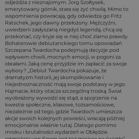
odjeżdża z nieznajomym. Jorg Szołtysek,
emerytowany górnik, stara się żyć chwilą. Mimo to
wspomnienia powracają, gdy odwiedza go Fritz
Ratschek, jego dawny przełożony. Mężczyźni,
uwiedzeni zasłyszaną niegdyś legendą, chcą się
przekonać, czy kryje się w niej choć ziarno prawdy.
Bohaterowie debiutanckiego tomu opowiadań
Szczepana Twardocha podejmują decyzje pod
wpływem chwili, mocnych emocji, w pogoni za
ideałami. Jaką cenę przyjdzie im zapłacić za swoje
wybory? „Debiut Twardocha pokazuje, że
dramatyzm historii, jej skomplikowanie i
niejednoznaczność mają swoje podstawy w jego
Hajmacie, który otacza szczególną troską. Świat
wyobrażony wywodzi się stąd, a spojrzenie na
kwestie społeczne, klasowe, tożsamościowe,
niezależnie od tego, gdzie Twardoch umieszcza
akcje swoich kolejnych powieści, wracają później
emocjonalnie właśnie tutaj. Dlatego pomimo
mroku i brutalności wydarzeń w Obłędzie
rotmistrza von Egern jest też miejsce na światło”.