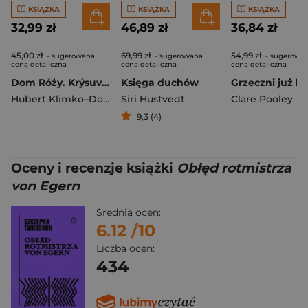
KSIĄŻKA
KSIĄŻKA
KSIĄŻKA
32,99 zł
46,89 zł
36,84 zł
45,00 zł
69,99 zł
54,99 zł
- sugerowana
- sugerowana
- sugerowa
cena detaliczna
cena detaliczna
cena detaliczna
Dom Róży. Krýsuvik
Księga duchów
Hubert Klimko–Dobrzaniecki
Siri Hustvedt
Clare Pooley
9,3 (4)
Oceny i recenzje książki
Obłęd rotmistrza
von Egern
Średnia ocen:
6.12
/10
Liczba ocen:
434