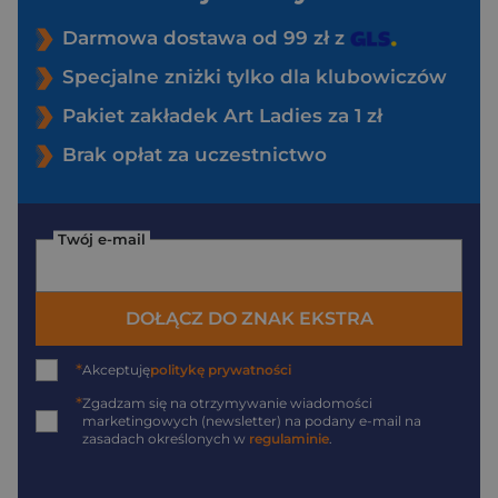
Darmowa dostawa od 99 zł z
Specjalne zniżki tylko dla klubowiczów
Pakiet zakładek Art Ladies za 1 zł
Brak opłat za uczestnictwo
Twój e-mail
DOŁĄCZ DO ZNAK EKSTRA
*
Akceptuję
politykę prywatności
*
Zgadzam się na otrzymywanie wiadomości
marketingowych (newsletter) na podany
e-mail
na
zasadach określonych w
regulaminie
.