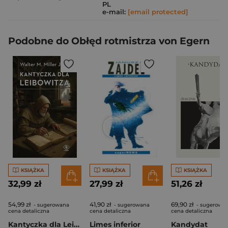
PL
e-mail:
[email protected]
Podobne do Obłęd rotmistrza von Egern
KSIĄŻKA
KSIĄŻKA
KSIĄŻKA
32,99 zł
27,99 zł
51,26 zł
54,99 zł
41,90 zł
69,90 zł
- sugerowana
- sugerowana
- sugerowa
cena detaliczna
cena detaliczna
cena detaliczna
Kantyczka dla Leibowitza
Limes inferior
Kandydat