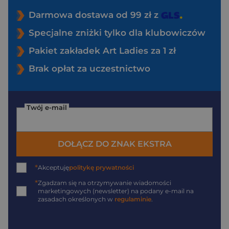
Darmowa dostawa od 99 zł z
Specjalne zniżki tylko dla klubowiczów
Pakiet zakładek Art Ladies za 1 zł
Brak opłat za uczestnictwo
Twój e-mail
DOŁĄCZ DO ZNAK EKSTRA
*
Akceptuję
politykę prywatności
*
Zgadzam się na otrzymywanie wiadomości
marketingowych (newsletter) na podany
e-mail
na
zasadach określonych w
regulaminie
.