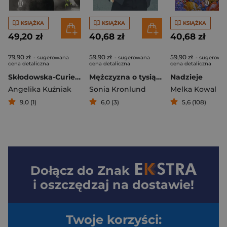
KSIĄŻKA
KSIĄŻKA
KSIĄŻKA
49,20 zł
40,68 zł
40,68 zł
79,90 zł
59,90 zł
59,90 zł
- sugerowana
- sugerowana
- sugerowa
cena detaliczna
cena detaliczna
cena detaliczna
Skłodowska-Curie. Rebeliantka
Mężczyzna o tysiącu twarzy
Nadzieje
Angelika Kuźniak
Sonia Kronlund
Melka Kowal
9,0 (1)
6,0 (3)
5,6 (108)
Dołącz do
Znak
i oszczędzaj na dostawie!
Twoje korzyści: