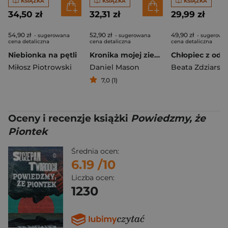
KSIĄŻKA
KSIĄŻKA
KSIĄŻKA
34,50 zł
32,31 zł
29,99 zł
54,90 zł
52,90 zł
49,90 zł
- sugerowana
- sugerowana
- sugerowa
cena detaliczna
cena detaliczna
cena detaliczna
Niebionka na pętli
Kronika mojej ziemskiej wędrówki
Miłosz Piotrowski
Daniel Mason
Beata Zdziarsk
7,0 (1)
Oceny i recenzje książki
Powiedzmy, że
Piontek
Średnia ocen:
6.19
/10
Liczba ocen:
1230