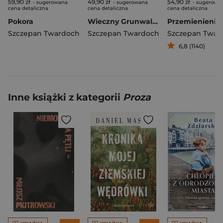
59,90 zł
49,90 zł
54,90 zł
- sugerowana
- sugerowana
- sugerowa
cena detaliczna
cena detaliczna
cena detaliczna
Pokora
Wieczny Grunwald wyd. 3
Przemienienie
Szczepan Twardoch
Szczepan Twardoch
Szczepan Twar
6,8 (1140)
Inne książki z kategorii
Proza