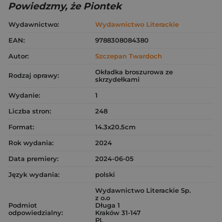
Powiedzmy, że Piontek
Wydawnictwo:
Wydawnictwo Literackie
EAN:
9788308084380
Autor:
Szczepan Twardoch
Okładka broszurowa ze
Rodzaj oprawy:
skrzydełkami
Wydanie:
1
Liczba stron:
248
Format:
14.3x20.5cm
Rok wydania:
2024
Data premiery:
2024-06-05
Język wydania:
polski
Wydawnictwo Literackie Sp.
z o.o
Podmiot
Długa 1
odpowiedzialny:
Kraków 31-147
PL