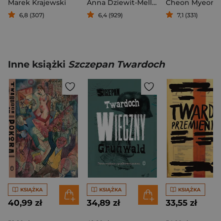
Marek Krajewski
Anna Dziewit-Meller
6,8 (307)
6,4 (929)
7,1 (331)
Inne książki
Szczepan Twardoch
KSIĄŻKA
KSIĄŻKA
KSIĄŻKA
40,99 zł
34,89 zł
33,55 zł