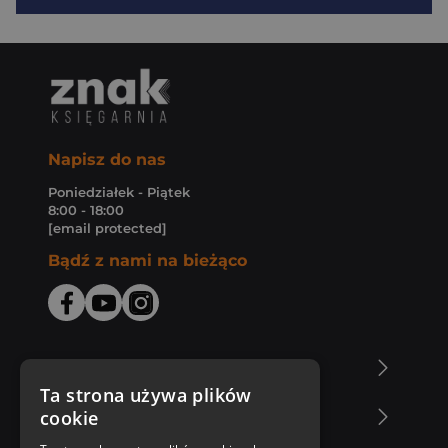
Napisz do nas
Poniedziałek - Piątek
8:00 - 18:00
[email protected]
Bądź z nami na bieżąco
O Księgarni Znak
Ta strona używa plików
cookie
Zakupy u nas