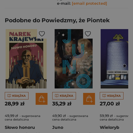
e-mail:
[email protected]
Podobne do Powiedzmy, że Piontek
KSIĄŻKA
KSIĄŻKA
KSIĄŻKA
28,99 zł
35,29 zł
27,00 zł
49,99 zł
49,90 zł
59,99 zł
- sugerowana
- sugerowana
- sugerowa
cena detaliczna
cena detaliczna
cena detaliczna
Słowo honoru
Juno
Wieloryb