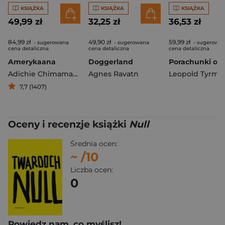
KSIĄŻKA
KSIĄŻKA
KSIĄŻKA
49,99 zł
32,25 zł
36,53 zł
84,99 zł
49,90 zł
59,99 zł
- sugerowana
- sugerowana
- sugerowa
cena detaliczna
cena detaliczna
cena detaliczna
Amerykaana
Doggerland
Adichie Chimamanda Ngozi
Agnes Ravatn
Leopold Tyrma
7,7 (1407)
Oceny i recenzje książki
Null
Średnia ocen:
~
/10
Liczba ocen:
0
Powiedz nam, co myślisz!