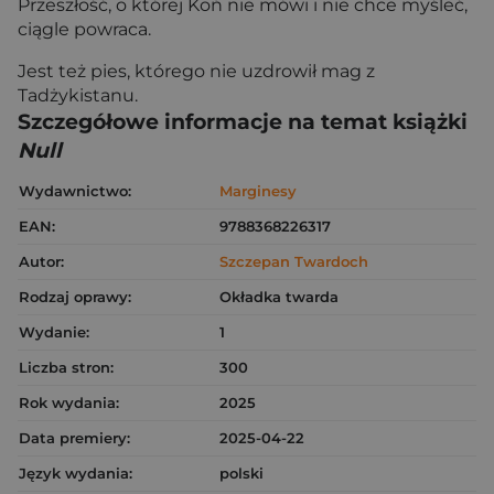
Przeszłość, o której Koń nie mówi i nie chce myśleć,
ciągle powraca.
Jest też pies, którego nie uzdrowił mag z
Tadżykistanu.
Szczegółowe informacje na temat książki
Null
Wydawnictwo:
Marginesy
EAN:
9788368226317
Autor:
Szczepan Twardoch
Rodzaj oprawy:
Okładka twarda
Wydanie:
1
Liczba stron:
300
Rok wydania:
2025
Data premiery:
2025-04-22
Język wydania:
polski