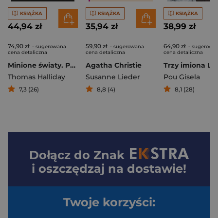
KSIĄŻKA
KSIĄŻKA
KSIĄŻKA
44,94 zł
35,94 zł
38,99 zł
74,90 zł
59,90 zł
64,90 zł
- sugerowana
- sugerowana
- sugerowa
cena detaliczna
cena detaliczna
cena detaliczna
Minione światy. Podróż do początków Ziemi
Agatha Christie
Trzy imiona Lu
Thomas Halliday
Susanne Lieder
Pou Gisela
7,3 (26)
8,8 (4)
8,1 (28)
Dołącz do
Znak
i oszczędzaj na dostawie!
Twoje korzyści: