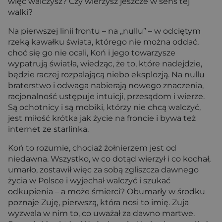
więc walczysz? Czy wierzysz jeszcze w sens tej
walki?
Na pierwszej linii frontu – na „nullu” – w odciętym
rzeką kawałku świata, którego nie można oddać,
choć się go nie ocali, Koń i jego towarzysze
wypatrują światła, wiedząc, że to, które nadejdzie,
będzie raczej rozpalającą niebo eksplozją. Na nullu
braterstwo i odwaga nabierają nowego znaczenia,
racjonalność ustępuje intuicji, przesądom i wierze.
Są ochotnicy i są mobiki, którzy nie chcą walczyć,
jest miłość krótka jak życie na froncie i bywa też
internet ze starlinka.
Koń to rozumie, chociaż żołnierzem jest od
niedawna. Wszystko, w co dotąd wierzył i co kochał,
umarło, zostawił więc za sobą zgliszcza dawnego
życia w Polsce i wyjechał walczyć i szukać
odkupienia – a może śmierci? Obumarły w środku
poznaje Zuję, pierwszą, która nosi to imię. Zuja
wyzwala w nim to, co uważał za dawno martwe.