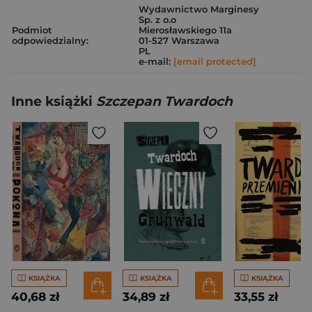
Wydawnictwo Marginesy
Sp. z o.o
Podmiot
Mierosławskiego 11a
odpowiedzialny:
01-527 Warszawa
PL
e-mail:
[email protected]
Inne książki
Szczepan Twardoch
KSIĄŻKA
KSIĄŻKA
KSIĄŻKA
40,68 zł
34,89 zł
33,55 zł