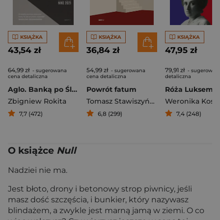
KSIĄŻKA
KSIĄŻKA
KSIĄŻKA
43,54 zł
36,84 zł
47,95 zł
64,99 zł
54,99 zł
79,91 zł
- sugerowana
- sugerowana
- sugerowan
cena detaliczna
cena detaliczna
detaliczna
Aglo. Banką po Śląsku
Powrót fatum
Zbigniew Rokita
Tomasz Stawiszyński
Weronika Kost
7,7 (472)
6,8 (299)
7,4 (248)
O książce
Null
Nadziei nie ma.
Jest błoto, drony i betonowy strop piwnicy, jeśli
masz dość szczęścia, i bunkier, który nazywasz
blindażem, a zwykle jest marną jamą w ziemi. O co