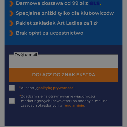
Darmowa dostawa od 99 zł z
Specjalne zniżki tylko dla klubowiczów
Pakiet zakładek Art Ladies za 1 zł
Brak opłat za uczestnictwo
Twój e-mail
DOŁĄCZ DO ZNAK EKSTRA
*
Akceptuję
politykę prywatności
*
Zgadzam się na otrzymywanie wiadomości
marketingowych (newsletter) na podany
e-mail
na
zasadach określonych w
regulaminie
.