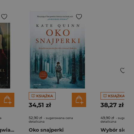
KSIĄŻKA
KSIĄŻKA
34,51 zł
38,27 zł
52,90 zł
49,90 zł
a
- sugerowana cena
- sugerowa
detaliczna
detaliczna
Las znikających gwiazd
Oko snajperki
Wybór sióstr