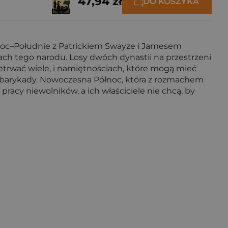
47,94 zł
DO KOSZYKA
łnoc–Południe z Patrickiem Swayze i Jamesem
ch tego narodu. Losy dwóch dynastii na przestrzeni
przetrwać wiele, i namiętnościach, które mogą mieć
ach barykady. Nowoczesna Północ, która z rozmachem
racy niewolników, a ich właściciele nie chcą, by