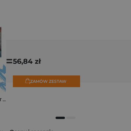
=
56,84 zł
ZAMÓW ZESTAW
Pakiet zakładek ART Monet