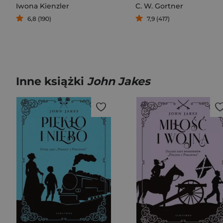
Iwona Kienzler
C. W. Gortner
6,8 (190)
7,9 (417)
Inne książki
John Jakes