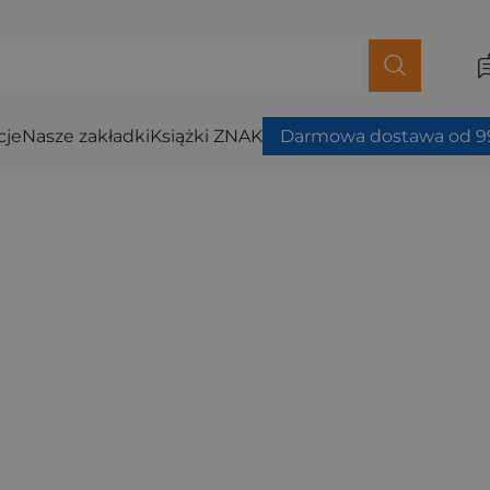
cje
Nasze zakładki
Książki ZNAK
Darmowa dostawa od 99