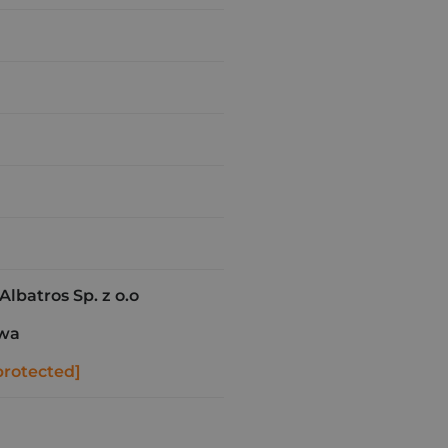
batros Sp. z o.o
awa
protected]