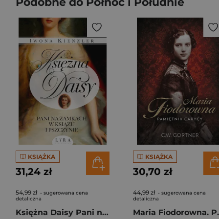
Podobne do Północ i Południe
KSIĄŻKA
KSIĄŻKA
31,24 zł
30,70 zł
54,99 zł
44,99 zł
- sugerowana cena
- sugerowana cena
detaliczna
detaliczna
Księżna Daisy Pani na zamkach w Książu i Pszczynie
Maria Fiod