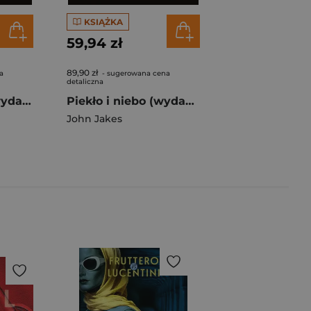
KSIĄŻKA
59,94 zł
89,90 zł
a
- sugerowana cena
detaliczna
Miłość i wojna (wydanie limitowane)
Piekło i niebo (wydanie limitowane)
John Jakes