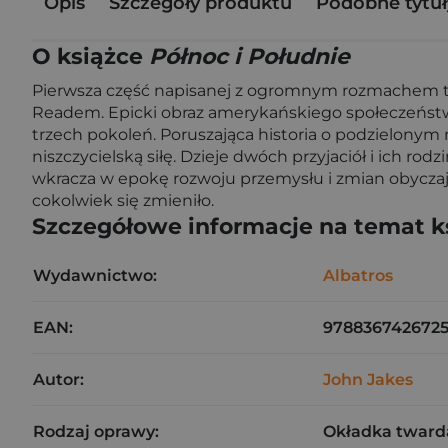
Opis
Szczegóły produktu
Podobne tytuł
O książce
Północ i Południe
Pierwsza część napisanej z ogromnym rozmachem try
Readem. Epicki obraz amerykańskiego społeczeństwa
trzech pokoleń. Poruszająca historia o podzielonym n
niszczycielską siłę. Dzieje dwóch przyjaciół i ich 
wkracza w epokę rozwoju przemysłu i zmian obyczajow
cokolwiek się zmieniło.
Szczegółowe informacje na temat k
Wydawnictwo:
Albatros
EAN:
978836742672
Autor:
John Jakes
Rodzaj oprawy:
Okładka tward