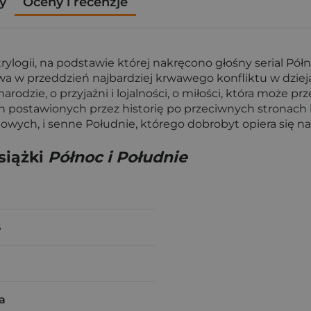
y
Oceny i recenzje
logii, na podstawie której nakręcono głośny serial Pó
 w przeddzień najbardziej krwawego konfliktu w dzieja
arodzie, o przyjaźni i lojalności, o miłości, która może 
rodzin postawionych przez historię po przeciwnych stron
ych, i senne Południe, którego dobrobyt opiera się na p
siążki
Północ i Południe
5
a