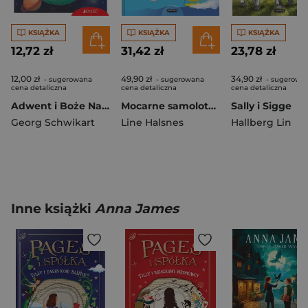
KSIĄŻKA
KSIĄŻKA
KSIĄŻKA
12,72 zł
31,42 zł
23,78 zł
12,00 zł
49,90 zł
34,90 zł
- sugerowana
- sugerowana
- sugerowa
cena detaliczna
cena detaliczna
cena detaliczna
Adwent i Boże Narodzenie
Mocarne samoloty. Ale to wielkie!
Sally i Sigge
Georg Schwikart
Line Halsnes
Hallberg Lin
Inne książki
Anna James