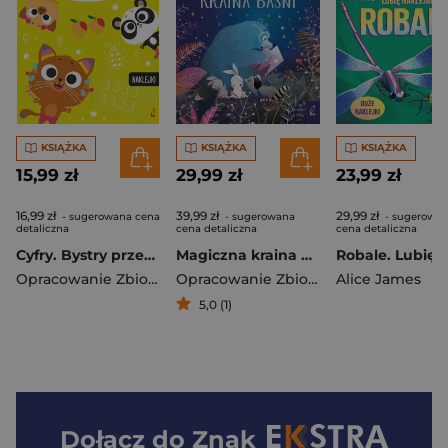
KSIĄŻKA
KSIĄŻKA
KSIĄŻKA
15,99 zł
29,99 zł
23,99 zł
16,99 zł
39,99 zł
29,99 zł
- sugerowana cena
- sugerowana
- sugerowa
detaliczna
cena detaliczna
cena detaliczna
Cyfry. Bystry przedszkolak
Magiczna kraina baśni
Opracowanie Zbiorowe
Opracowanie Zbiorowe
Alice James
5,0 (1)
Dołącz do
Znak