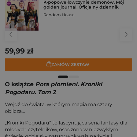
K-popowe łowczynie demonów. Mój
golden journal. Oficjalny dziennik
Random House
59,99 zł
ZAMÓW ZESTAW
O książce
Pora płomieni. Kroniki
Pogodaru. Tom 2
Wejdź do świata, w którym magia ma cztery
oblicza…
„Kroniki Pogodaru” to fascynująca seria fantasy dla
młodych czytelników, osadzona w niezwykłym
świecie, gdzie siły natury wpływają na życie i