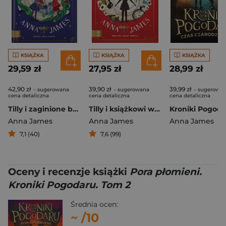
KSIĄŻKA
KSIĄŻKA
KSIĄŻKA
29,59 zł
27,95 zł
28,99 zł
42,90 zł
39,90 zł
39,99 zł
- sugerowana
- sugerowana
- sugerowa
cena detaliczna
cena detaliczna
cena detaliczna
Tilly i zaginione baśnie
Tilly i książkowi wędrowcy
Anna James
Anna James
Anna James
7,1 (40)
7,6 (99)
Oceny i recenzje książki
Pora płomieni.
Kroniki Pogodaru. Tom 2
Średnia ocen:
~
/10