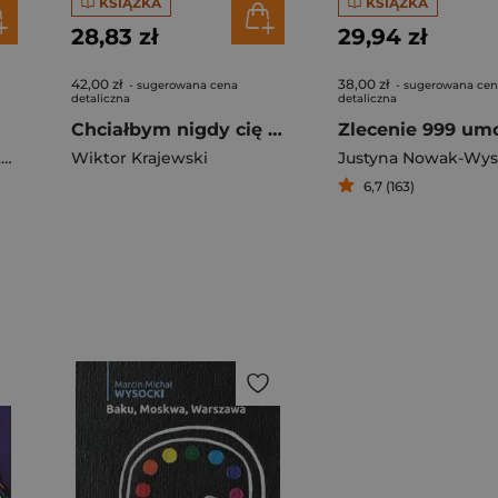
KSIĄŻKA
KSIĄŻKA
28,83 zł
29,94 zł
42,00 zł
38,00 zł
- sugerowana cena
- sugerowana ce
detaliczna
detaliczna
Chciałbym nigdy cię nie poznać
z
Wiktor Krajewski
,
Katarzyna Kalicińska
Justyna Nowak-Wy
6,7 (163)