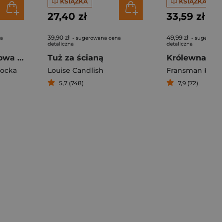
KSIĄŻKA
KSIĄŻKA
27,40 zł
33,59 zł
39,90 zł
49,99 zł
na
- sugerowana cena
- sugerowa
detaliczna
detaliczna
Zlecenie 999 umowa z nieznajomym
Tuż za ścianą
socka
Louise Candlish
Fransman Karri
5,7 (748)
7,9 (72)