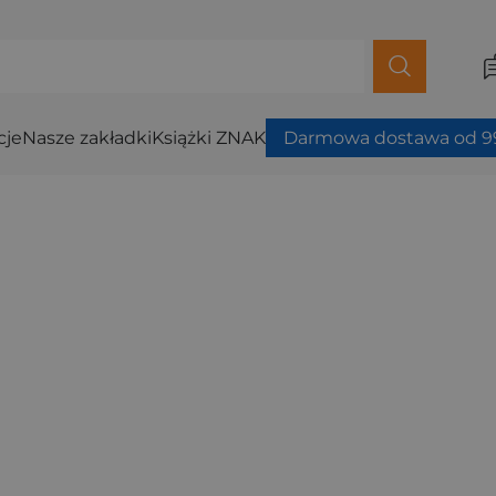
cje
Nasze zakładki
Książki ZNAK
Darmowa dostawa od 99