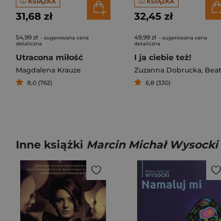
KSIĄŻKA
KSIĄŻKA
31,68 zł
32,45 zł
54,99 zł
49,99 zł
- sugerowana cena
- sugerowana cena
detaliczna
detaliczna
Utracona miłość
I ja ciebie też!
Magdalena Krauze
Zuzanna Dobrucka
,
Beata Harasimowic
8,0 (762)
6,8 (330)
Inne książki
Marcin Michał Wysocki