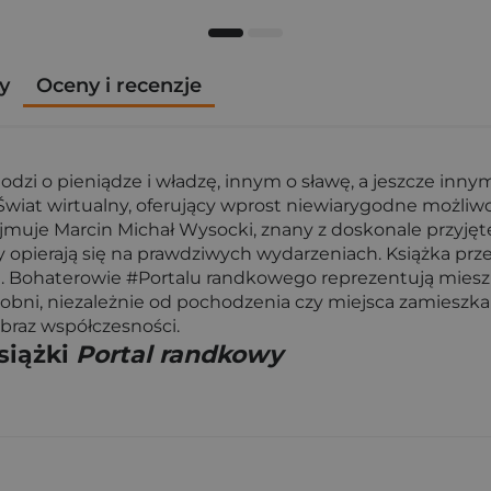
y
Oceny i recenzje
dzi o pieniądze i władzę, innym o sławę, a jeszcze inny
Świat wirtualny, oferujący wprost niewiarygodne możliw
jmuje Marcin Michał Wysocki, znany z doskonale przyję
wy opierają się na prawdziwych wydarzeniach. Książka p
m. Bohaterowie #Portalu randkowego reprezentują miesz
obni, niezależnie od pochodzenia czy miejsca zamieszkan
obraz współczesności.
siążki
Portal randkowy