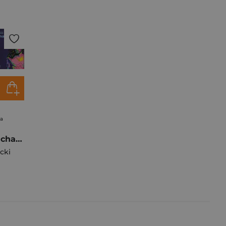
na
Pakiet: Marcin Michał Wysocki
cki