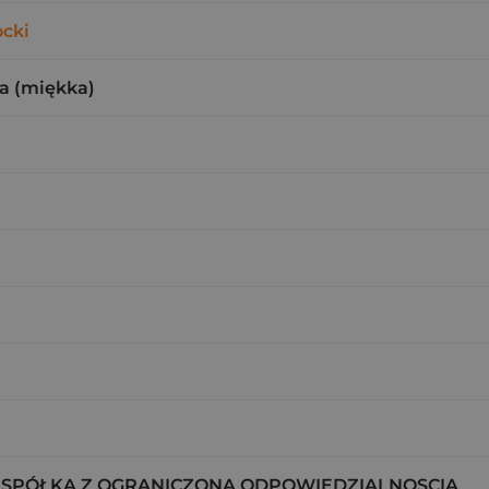
cki
a (miękka)
 SPÓŁKA Z OGRANICZONĄ ODPOWIEDZIALNOSCIĄ