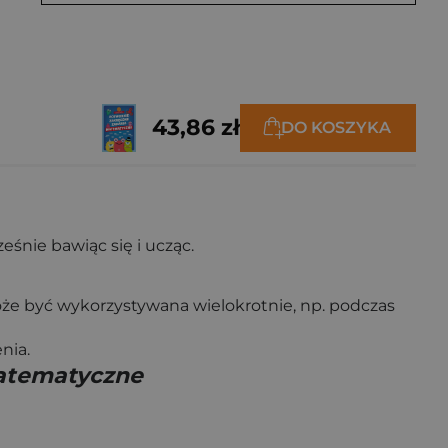
43,86 zł
DO KOSZYKA
eśnie bawiąc się i ucząc.
oże być wykorzystywana wielokrotnie, np. podczas
nia.
atematyczne