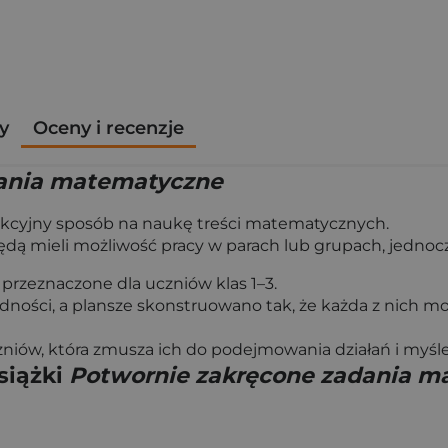
y
Oceny i recenzje
dania matematyczne
kcyjny sposób na naukę treści matematycznych.
będą mieli możliwość pracy w parach lub grupach, jednocz
 przeznaczone dla uczniów klas 1–3.
ności, a plansze skonstruowano tak, że każda z nich m
iów, która zmusza ich do podejmowania działań i myśle
siążki
Potwornie zakręcone zadania m