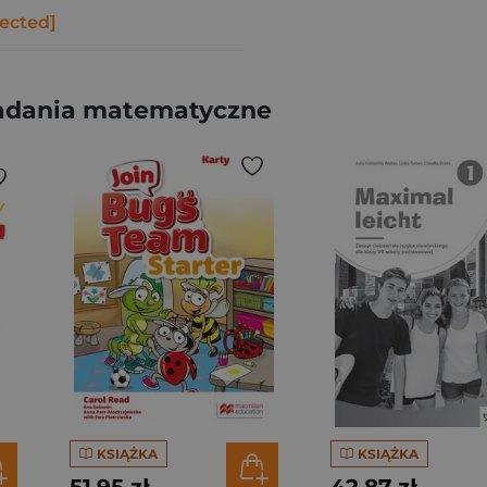
tected]
zadania matematyczne
KSIĄŻKA
KSIĄŻKA