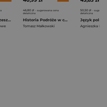
40,99 zł
43,83 zł
46,80 zł
50,50 zł
na
- sugerowana cena
- sugerowa
detaliczna
detaliczna
Maximal leicht 1 zeszyt ćwiczeń język niemiecki klasa VII szkoła podstawowa
Historia Podróże w czasie podręcznik dla klasy 4 szkoły podstawowej EDYCJA 2026
owe
 Iwona
,
Pasternak Marzena
Tomasz Małkowski
,
Rymar Katarzyna
Agnieszka Łucz