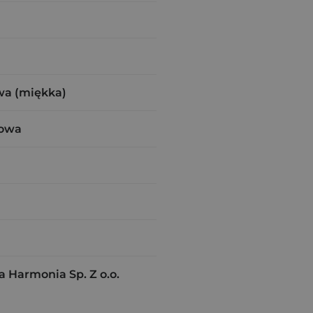
wa (miękka)
kowa
Harmonia Sp. Z o.o.