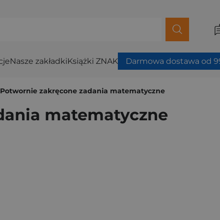
cje
Nasze zakładki
Książki ZNAK
Darmowa dostawa od 99
Potwornie zakręcone zadania matematyczne
adania matematyczne