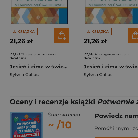
KSIĄŻKA
KSIĄŻKA
21,26 zł
21,26 zł
23,00 zł
22,98 zł
- sugerowana cena
- sugerowana cena
detaliczna
detaliczna
Jesień i zima w świetlicy. Scenariusze zajęć...
Jesi
Sylwia Gallos
Sylwia Gallos
Oceny i recenzje książki
Potwornie 
Średnia ocen:
Powiedz nam,
~
/10
Pomóż innym i z