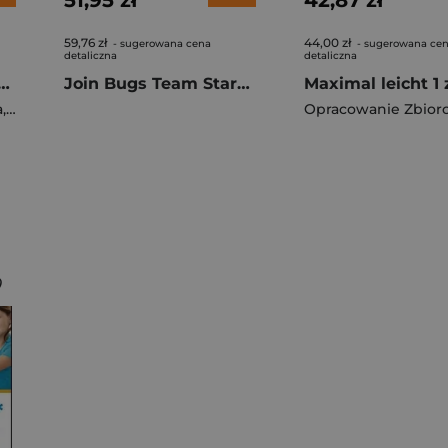
51,95 zł
42,87 zł
59,76 zł
44,00 zł
- sugerowana cena
- sugerowana ce
detaliczna
detaliczna
 Czytam i piszę Ćwiczenia cz 2 EDYCJA 2026
Join Bugs Team Starter Książka ucznia
a
,
Barbara Szczawińska
,
Królikowska-Czarnota Katarzyna
Opracowanie Zbior
,
Kulis