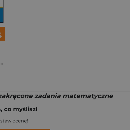
eń i zima w świetlicy w.4
zakręcone zadania matematyczne
 co myślisz!
ostaw ocenę!