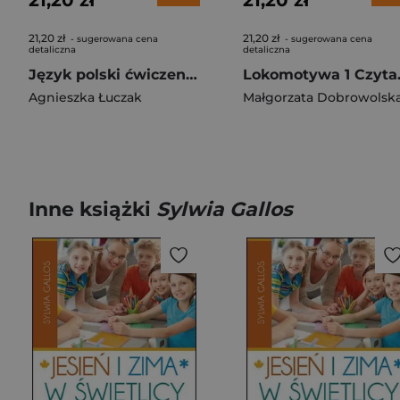
21,20 zł
21,20 zł
21,20 zł
21,20 zł
- sugerowana cena
- sugerowana cena
detaliczna
detaliczna
Język polski ćwiczenia wersja B dla klasy 7 Między nami EDYCJA 2026
Lokomotywa 1
Agnieszka Łuczak
Małgorzata Dobrowolsk
Inne książki
Sylwia Gallos