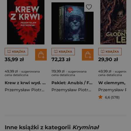
KSIĄŻKA
KSIĄŻKA
KSIĄŻKA
35,99 zł
72,23 zł
29,90 zł
49,99 zł
119,99 zł
49,99 zł
- sugerowana
- sugerowana
- sugerowa
cena detaliczna
cena detaliczna
cena detaliczna
Krew z krwi wyd. 2026
Pakiet: Anubis / Fetysz / Markiz
Przemysław Piotrowski
Przemysław Piotrowski
6,6 (578)
Inne książki z kategorii
Kryminał