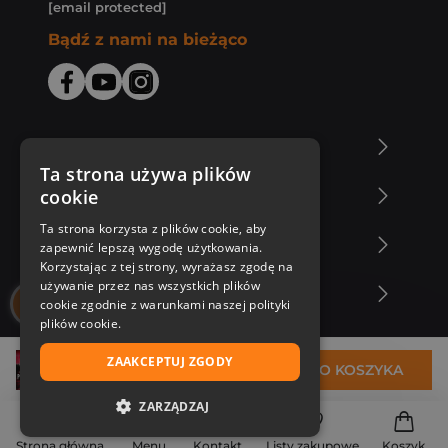
[email protected]
Bądź z nami na bieżąco
O Księgarni Znak
Ta strona używa plików
cookie
Zakupy u nas
Ta strona korzysta z plików cookie, aby
Nasza oferta
zapewnić lepszą wygodę użytkowania.
Korzystając z tej strony, wyrażasz zgodę na
używanie przez nas wszystkich plików
Nasi autorzy
cookie zgodnie z warunkami naszej polityki
plików cookie.
ZAAKCEPTUJ ZGODY
30,83 zł
DO KOSZYKA
ZARZĄDZAJ
NIEZBĘDNE
Strona główna
Menu
Kontakt
Listy zakupowe
Koszyk