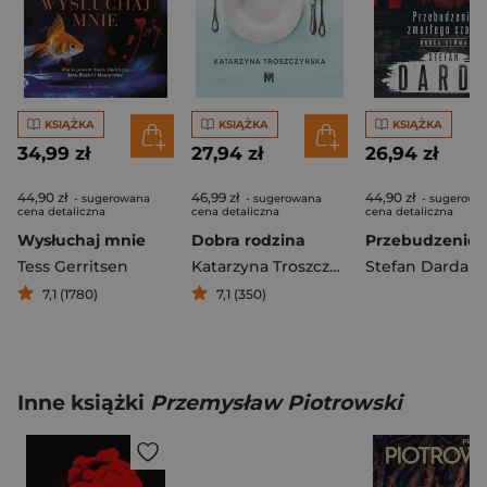
KSIĄŻKA
KSIĄŻKA
KSIĄŻKA
34,99 zł
27,94 zł
26,94 zł
44,90 zł
46,99 zł
44,90 zł
- sugerowana
- sugerowana
- sugerowa
cena detaliczna
cena detaliczna
cena detaliczna
Wysłuchaj mnie
Dobra rodzina
Tess Gerritsen
Katarzyna Troszczyńska
Stefan Darda
7,1 (1780)
7,1 (350)
Inne książki
Przemysław Piotrowski