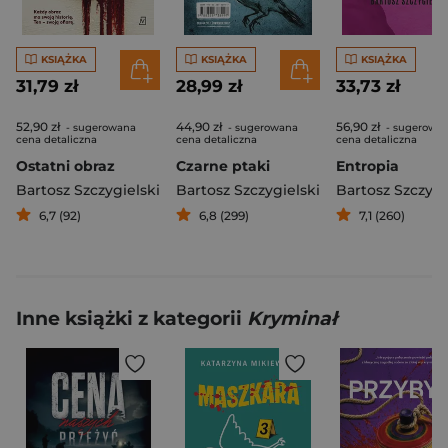
KSIĄŻKA
KSIĄŻKA
KSIĄŻKA
31,79 zł
28,99 zł
33,73 zł
52,90 zł
44,90 zł
56,90 zł
- sugerowana
- sugerowana
- sugerowa
cena detaliczna
cena detaliczna
cena detaliczna
Ostatni obraz
Czarne ptaki
Entropia
Bartosz Szczygielski
Bartosz Szczygielski
Bartosz Szczygi
6,7 (92)
6,8 (299)
7,1 (260)
Inne książki z kategorii
Kryminał