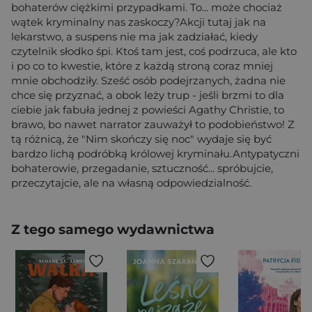
bohaterów ciężkimi przypadkami. To... może chociaż
wątek kryminalny nas zaskoczy?Akcji tutaj jak na
lekarstwo, a suspens nie ma jak zadziałać, kiedy
czytelnik słodko śpi. Ktoś tam jest, coś podrzuca, ale kto
i po co to kwestie, które z każdą stroną coraz mniej
mnie obchodziły. Sześć osób podejrzanych, żadna nie
chce się przyznać, a obok leży trup - jeśli brzmi to dla
ciebie jak fabuła jednej z powieści Agathy Christie, to
brawo, bo nawet narrator zauważył to podobieństwo! Z
tą różnicą, że "Nim skończy się noc" wydaje się być
bardzo lichą podróbką królowej kryminału.Antypatyczni
bohaterowie, przegadanie, sztuczność... spróbujcie,
przeczytajcie, ale na własną odpowiedzialność.
Z tego samego wydawnictwa