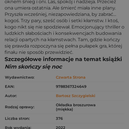
oknem śnieg i oni. Las, spokój i nadzieja. Przecież
ona umiera ostatnia. Ale śmierć miała inne plany.
Przyszła wcześniej, niezapowiedziana, by zabrać…
kogoś. Trzy pary, sześć osób i setki kłamstw. I ktoś,
kogo nikt się nie spodziewał. Emocjonujący thriller o
ludzkich słabościach i konsekwencjach budowania
relacji opartych na kłamstwach. Tam, gdzie kończy
się prawda rozpoczyna się pełna pułapek gra, której
finału nie sposób przewidzieć.
Szczegółowe informacje na temat książki
Nim skończy się noc
Wydawnictwo:
Czwarta Strona
EAN:
9788367324649
Autor:
Bartosz Szczygielski
Okładka broszurowa
Rodzaj oprawy:
(miękka)
Liczba stron:
376
Rok wydania:
2022