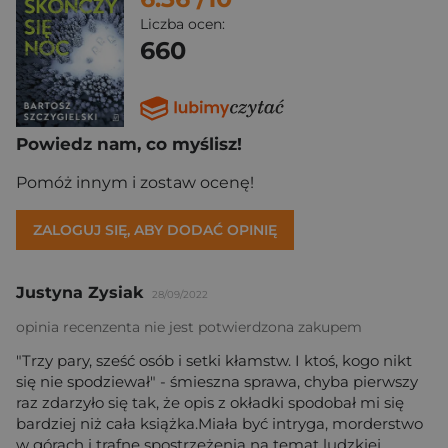
Liczba ocen:
660
Powiedz nam, co myślisz!
Pomóż innym i zostaw ocenę!
ZALOGUJ SIĘ, ABY DODAĆ OPINIĘ
Justyna Zysiak
28/09/2022
opinia recenzenta nie jest potwierdzona zakupem
"Trzy pary, sześć osób i setki kłamstw. I ktoś, kogo nikt
się nie spodziewał" - śmieszna sprawa, chyba pierwszy
raz zdarzyło się tak, że opis z okładki spodobał mi się
bardziej niż cała książka.Miała być intryga, morderstwo
w górach i trafne spostrzeżenia na temat ludzkiej