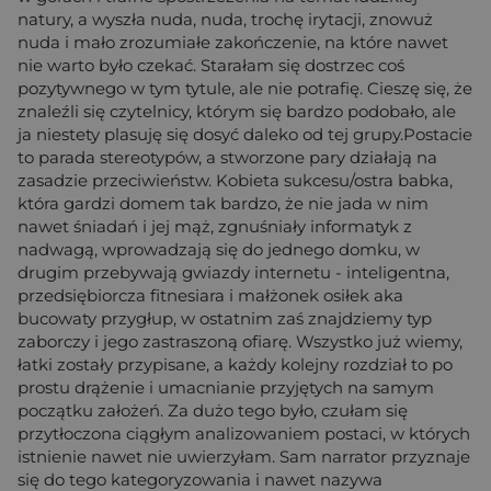
natury, a wyszła nuda, nuda, trochę irytacji, znowuż
nuda i mało zrozumiałe zakończenie, na które nawet
nie warto było czekać. Starałam się dostrzec coś
pozytywnego w tym tytule, ale nie potrafię. Cieszę się, że
znaleźli się czytelnicy, którym się bardzo podobało, ale
ja niestety plasuję się dosyć daleko od tej grupy.Postacie
to parada stereotypów, a stworzone pary działają na
zasadzie przeciwieństw. Kobieta sukcesu/ostra babka,
która gardzi domem tak bardzo, że nie jada w nim
nawet śniadań i jej mąż, zgnuśniały informatyk z
nadwagą, wprowadzają się do jednego domku, w
drugim przebywają gwiazdy internetu - inteligentna,
przedsiębiorcza fitnesiara i małżonek osiłek aka
bucowaty przygłup, w ostatnim zaś znajdziemy typ
zaborczy i jego zastraszoną ofiarę. Wszystko już wiemy,
łatki zostały przypisane, a każdy kolejny rozdział to po
prostu drążenie i umacnianie przyjętych na samym
początku założeń. Za dużo tego było, czułam się
przytłoczona ciągłym analizowaniem postaci, w których
istnienie nawet nie uwierzyłam. Sam narrator przyznaje
się do tego kategoryzowania i nawet nazywa