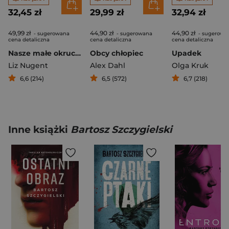
32,45 zł
29,99 zł
32,94 zł
49,99 zł
44,90 zł
44,90 zł
- sugerowana
- sugerowana
- sugerowa
cena detaliczna
cena detaliczna
cena detaliczna
Nasze małe okrucieństwa
Obcy chłopiec
Upadek
Liz Nugent
Alex Dahl
Olga Kruk
6,6 (214)
6,5 (572)
6,7 (218)
Inne książki
Bartosz Szczygielski