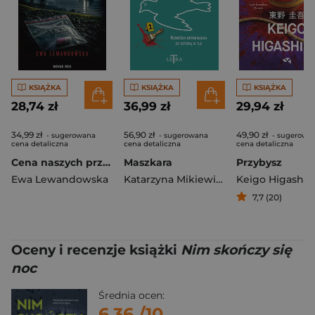
KSIĄŻKA
KSIĄŻKA
KSIĄŻKA
28,74 zł
36,99 zł
29,94 zł
34,99 zł
56,90 zł
49,90 zł
- sugerowana
- sugerowana
- sugerowa
cena detaliczna
cena detaliczna
cena detaliczna
Cena naszych przeżyć
Maszkara
Przybysz
Ewa Lewandowska
Katarzyna Mikiewicz
Keigo Higashin
7,7 (20)
Oceny i recenzje książki
Nim skończy się
noc
Średnia ocen:
6.36
/10