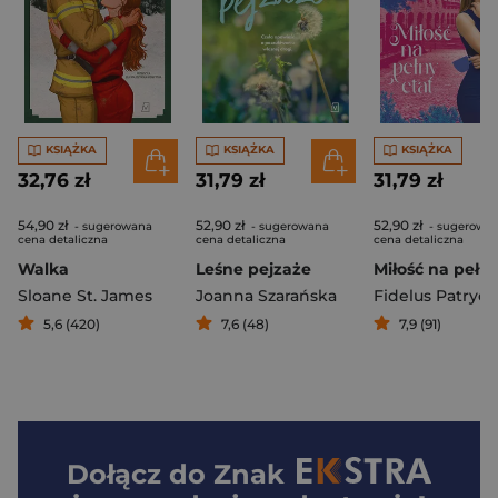
KSIĄŻKA
KSIĄŻKA
KSIĄŻKA
32,76 zł
31,79 zł
31,79 zł
54,90 zł
52,90 zł
52,90 zł
- sugerowana
- sugerowana
- sugerowa
cena detaliczna
cena detaliczna
cena detaliczna
Walka
Leśne pejzaże
Sloane St. James
Joanna Szarańska
Fidelus Patrycj
5,6 (420)
7,6 (48)
7,9 (91)
Dołącz do
Znak