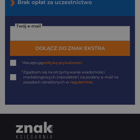
Brak opłat za uczestnictwo
Twój e-mail
DOŁĄCZ DO ZNAK EKSTRA
*
Akceptuję
politykę prywatności
*
Zgadzam się na otrzymywanie wiadomości
marketingowych (newsletter) na podany
e-mail
na
zasadach określonych w
regulaminie
.