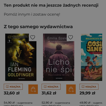
Ten produkt nie ma jeszcze żadnych recenzji
Pomóż innym i zostaw ocenę!
Z tego samego wydawnictwa
KSIĄŻKA
KSIĄŻKA
KSIĄŻKA
32,60 zł
31,62 zł
29,99 zł
54,90 zł
52,90 zł
49,90 zł
- sugerowana
- sugerowana
- sugerowa
cena detaliczna
cena detaliczna
cena detaliczna