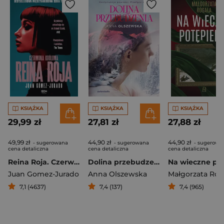
KSIĄŻKA
KSIĄŻKA
KSIĄŻKA
29,99 zł
27,81 zł
27,88 zł
49,99 zł
44,90 zł
44,90 zł
- sugerowana
- sugerowana
- sugerowa
cena detaliczna
cena detaliczna
cena detaliczna
Reina Roja. Czerwona Królowa
Dolina przebudzenia
Juan Gomez-Jurado
Anna Olszewska
Małgorzata Rog
7,1 (4637)
7,4 (137)
7,4 (965)