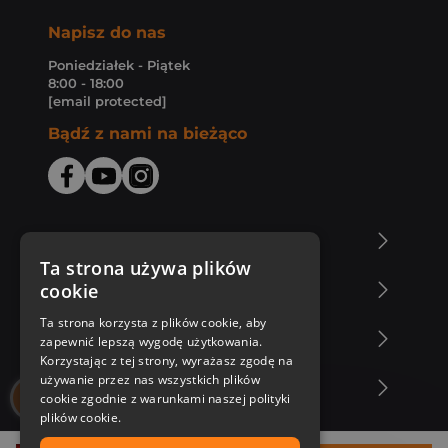
Napisz do nas
Poniedziałek - Piątek
8:00 - 18:00
[email protected]
Bądź z nami na bieżąco
O Księgarni Znak
Ta strona używa plików
cookie
Zakupy u nas
Ta strona korzysta z plików cookie, aby
Nasza oferta
zapewnić lepszą wygodę użytkowania.
Korzystając z tej strony, wyrażasz zgodę na
używanie przez nas wszystkich plików
Nasi autorzy
cookie zgodnie z warunkami naszej polityki
plików cookie.