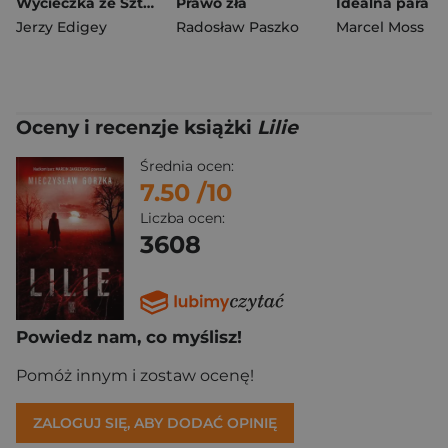
Wycieczka ze Sztokholmu
Prawo zła
Idealna para
Jerzy Edigey
Radosław Paszko
Marcel Moss
Oceny i recenzje książki
Lilie
Średnia ocen:
7.50
/10
Liczba ocen:
3608
Powiedz nam, co myślisz!
Pomóż innym i zostaw ocenę!
ZALOGUJ SIĘ, ABY DODAĆ OPINIĘ