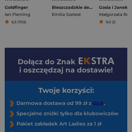
Goldfinger
Bieszczadzkie demony. Licho nie śpi
Ian Fleming
Emilia Szelest
Małgorzata Rog
6,5 (703)
9,0 (1)
Dołącz do
Znak
i oszczędzaj na dostawie!
Twoje korzyści:
Darmowa dostawa od 99 zł z
Specjalne zniżki tylko dla klubowiczów
Pakiet zakładek Art Ladies za 1 zł