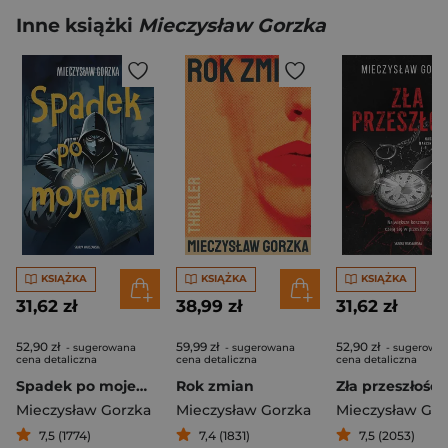
Inne książki
Mieczysław Gorzka
KSIĄŻKA
KSIĄŻKA
KSIĄŻKA
31,62 zł
38,99 zł
31,62 zł
52,90 zł
59,99 zł
52,90 zł
- sugerowana
- sugerowana
- sugerowa
cena detaliczna
cena detaliczna
cena detaliczna
Spadek po mojemu
Rok zmian
Zła przeszłość
Mieczysław Gorzka
Mieczysław Gorzka
Mieczysław Gor
7,5 (1774)
7,4 (1831)
7,5 (2053)