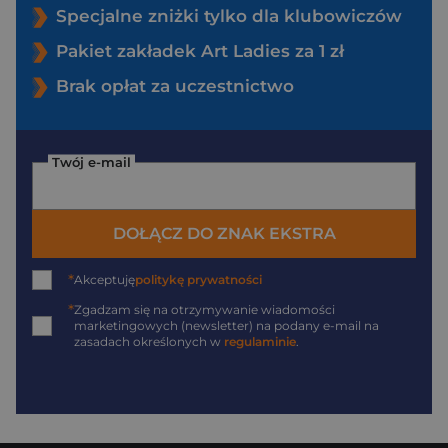
Specjalne zniżki tylko dla klubowiczów
Pakiet zakładek Art Ladies za 1 zł
Brak opłat za uczestnictwo
Twój e-mail
DOŁĄCZ DO ZNAK EKSTRA
*
Akceptuję
politykę prywatności
*
Zgadzam się na otrzymywanie wiadomości
marketingowych (newsletter) na podany
e-mail
na
zasadach określonych w
regulaminie
.