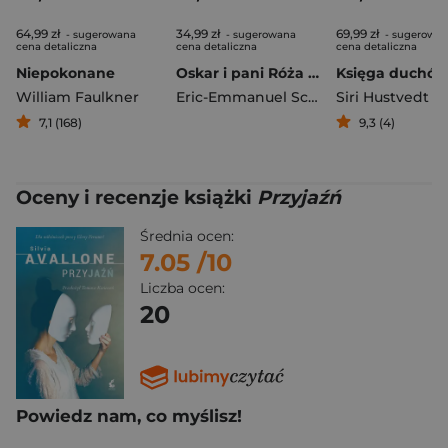
64,99 zł
34,99 zł
69,99 zł
- sugerowana
- sugerowana
- sugerowa
cena detaliczna
cena detaliczna
cena detaliczna
Niepokonane
Oskar i pani Róża 2026
Księga duchó
William Faulkner
Eric-Emmanuel Schmitt
Siri Hustvedt
7,1 (168)
9,3 (4)
Oceny i recenzje książki
Przyjaźń
Średnia ocen:
7.05
/10
Liczba ocen:
20
Powiedz nam, co myślisz!