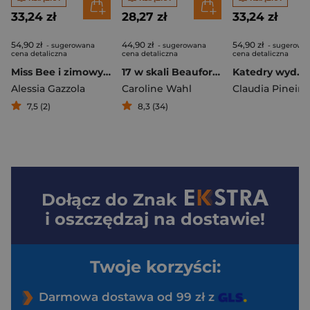
33,24 zł
28,27 zł
33,24 zł
54,90 zł
44,90 zł
54,90 zł
- sugerowana
- sugerowana
- sugerowa
cena detaliczna
cena detaliczna
cena detaliczna
Miss Bee i zimowy książe. Miss Bee. Tom 2
17 w skali Beauforta
Katedry wyd. 2
Alessia Gazzola
Caroline Wahl
Claudia Pineiro
7,5 (2)
8,3 (34)
Dołącz do
Znak
i oszczędzaj na dostawie!
Twoje korzyści:
Darmowa dostawa od 99 zł z