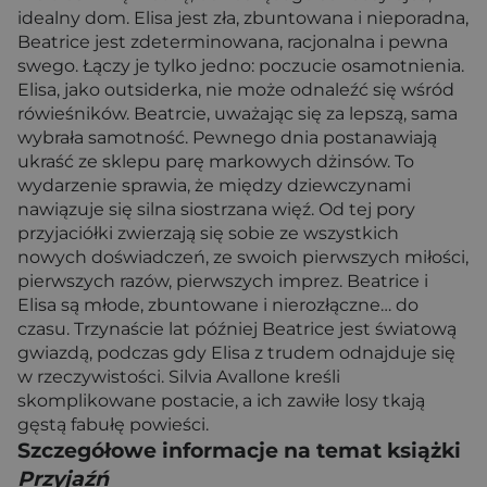
idealny dom. Elisa jest zła, zbuntowana i nieporadna,
Beatrice jest zdeterminowana, racjonalna i pewna
swego. Łączy je tylko jedno: poczucie osamotnienia.
Elisa, jako outsiderka, nie może odnaleźć się wśród
rówieśników. Beatrcie, uważając się za lepszą, sama
wybrała samotność. Pewnego dnia postanawiają
ukraść ze sklepu parę markowych dżinsów. To
wydarzenie sprawia, że między dziewczynami
nawiązuje się silna siostrzana więź. Od tej pory
przyjaciółki zwierzają się sobie ze wszystkich
nowych doświadczeń, ze swoich pierwszych miłości,
pierwszych razów, pierwszych imprez. Beatrice i
Elisa są młode, zbuntowane i nierozłączne… do
czasu. Trzynaście lat później Beatrice jest światową
gwiazdą, podczas gdy Elisa z trudem odnajduje się
w rzeczywistości. Silvia Avallone kreśli
skomplikowane postacie, a ich zawiłe losy tkają
gęstą fabułę powieści.
Szczegółowe informacje na temat książki
Przyjaźń