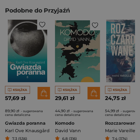
Podobne do Przyjaźń
KSIĄŻKA
KSIĄŻKA
KSIĄŻKA
57,69 zł
29,61 zł
24,75 zł
89,90 zł
44,90 zł
54,99 zł
- sugerowana
- sugerowana
- sugerowa
cena detaliczna
cena detaliczna
cena detaliczna
Gwiazda poranna
Komodo
Rozczarowane
Karl Ove Knausgård
David Vann
Marie Vareille
7,3 (536)
6,8 (316)
7,4 (374)