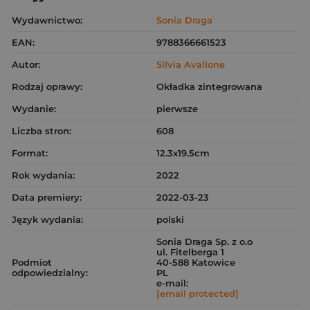
Wydawnictwo:
Sonia Draga
EAN:
9788366661523
Autor:
Silvia Avallone
Rodzaj oprawy:
Okładka zintegrowana
Wydanie:
pierwsze
Liczba stron:
608
Format:
12.3x19.5cm
Rok wydania:
2022
Data premiery:
2022-03-23
Język wydania:
polski
Sonia Draga Sp. z o.o
ul. Fitelberga 1
Podmiot
40-588 Katowice
odpowiedzialny:
PL
e-mail:
[email protected]