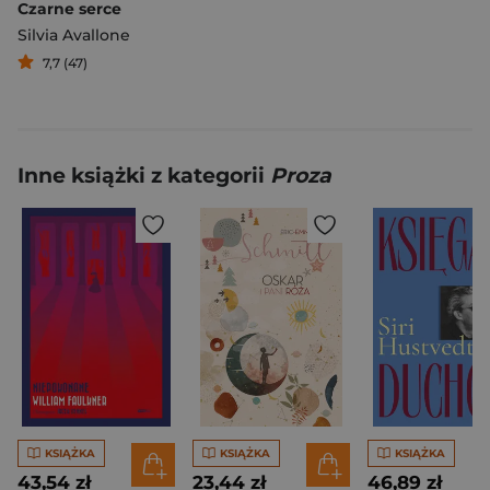
Czarne serce
Silvia Avallone
7,7 (47)
Inne książki z kategorii
Proza
KSIĄŻKA
KSIĄŻKA
KSIĄŻKA
43,54 zł
23,44 zł
46,89 zł